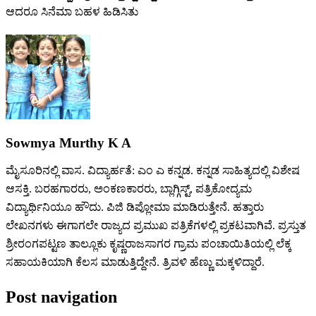
ಆದರೂ ಸಿನೆಮಾ ಬಹಳ ಹಿಡಿಸಿತು‌
Sowmya Murthy K A
ಮೈಸೂರಿನಲ್ಲಿ ವಾಸ. ವಿದ್ಯಾರ್ಹತೆ: ಎಂ ಎ ಕನ್ನಡ. ಕನ್ನಡ ಸಾಹಿತ್ಯದಲ್ಲಿ ವಿಶೇಷ
ಆಸಕ್ತಿ. ಬರಹಗಾರರು, ಅಂಕಣಕಾರರು, ಬ್ಲಾಗ್ಗಿಸ್ಟ್, ಪತ್ರಿಕೋದ್ಯಮ
ವಿದ್ಯಾರ್ಥಿನಿಯೂ ಹೌದು. ಪಿಜಿ ಡಿಪ್ಲೋಮಾ ಮಾಡಿರುತ್ತೇನೆ. ಹತ್ತಾರು
ಲೇಖನಗಳು ಈಗಾಗಲೇ ರಾಜ್ಯದ ಪ್ರಮುಖ ಪತ್ರಿಕೆಗಳಲ್ಲಿ ಪ್ರಕಟವಾಗಿವೆ. ಪ್ರಸ್ತುತ
ಶ್ರೀರಂಗಪಟ್ಟಣ ತಾಲ್ಲೂಕು ಕೃಷ್ಣರಾಜಸಾಗರ ಗ್ರಾಮ ಪಂಚಾಯಿತಿಯಲ್ಲಿ ಲೆಕ್ಕ
ಸಹಾಯಕಿಯಾಗಿ ಕೆಲಸ ಮಾಡುತ್ತಿದ್ದೇನೆ. ತ್ರಿವಳಿ ಹೆಣ್ಣು ಮಕ್ಕಳಿದ್ದಾರೆ.
Post navigation