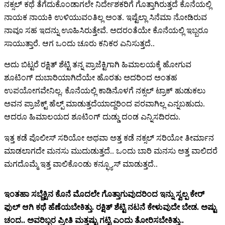
ನಕ್ಸಲ್ ಕಥೆ ತೆಗೆದುಕೊಂಡಾಗಲೇ ನಿರ್ದೇಶಕರಿಗೆ ಗೊತ್ತಾಗಿರುತ್ತದೆ ಕೊನೆಯಲ್ಲಿ
ನಾಯಕ ನಾಯಕಿ ಉಳಿಯುವಂತಿಲ್ಲ ಅಂತ. ಇಷ್ಟೆಲ್ಲಾ ಸಿನೆಮಾ ನೋಡಿರುವ
ನಾವೂ ಸಹ ಇದನ್ನು ಊಹಿಸಿರುತ್ತೇವೆ. ಅದರಂತೆಯೇ ಕೊನೆಯಲ್ಲಿ ಇಬ್ಬರೂ
ಸಾಯುತ್ತಾರೆ. ಆಗ ಒಂದು ಚೂರು ಕನಿಕರ ಎನಿಸುತ್ತದೆ..
ಅದು ಬಿಟ್ಟರೆ ರಕ್ಷಿತ್ ಶೆಟ್ಟಿ ತನ್ನ ಪ್ರಾಜೆಕ್ಟಿಗಾಗಿ ಹಿಮಾಲಯಕ್ಕೆ ಹೋಗುವ
ಶೂಟಿಂಗ್ ದುಬಾರಿಯಾಗಿದೆಯೇ ಹೊರತು ಅದರಿಂದ ಅಂತಹ
ಉಪಯೋಗವೇನಿಲ್ಲ. ಕೊನೆಯಲ್ಲಿ ಕಾಡಿನೊಳಗೆ ನಕ್ಸಲ್ ಟ್ರಾಕ್ ಹುಡುಕಲು‌
ಅವನ ಪ್ರಾಜೆಕ್ಟ್ ಹೆಲ್ಪ್ ಮಾಡುತ್ತದೆಯಾದ್ದರಿಂದ ಪರವಾಗಿಲ್ಲ ಎನ್ನಬಹುದು.
ಆದರೂ ಹಿಮಾಲಯದ ಶೂಟಿಂಗ್ ದುಡ್ಡು ದಂಡ ಎನ್ನಿಸದಿರದು.
ಇತ್ತ ಕಡೆ ಪೊಲೀಸ್ ಸರಿಯೋ ಅಥವಾ ಅತ್ತ ಕಡೆ ನಕ್ಸಲ್ ಸರಿಯೋ ತೀರ್ಮಾನ
ಮಾಡಲಾಗದೇ ಮನಸು ಮುದುಡುತ್ತದೆ.. ಒಂದು ಬಾರಿ ಮನಸು ಅತ್ತ ವಾಲಿದರೆ
ಮಗದೊಮ್ಮೆ ಇತ್ತ ವಾಲಿಕೊಂಡು ಕನ್ಫ್ಯೂಸ್ ಮಾಡುತ್ತದೆ..
ಇಂತಹಾ ಸಬ್ಜೆಕ್ಟಿನ ಕೊನೆ ಮೊದಲೇ ಗೊತ್ತಾಗುವುದರಿಂದ ಇನ್ನು ಸ್ವಲ್ಪ ಕೇರ್
ಫುಲ್ ಆಗಿ ಕಥೆ ಹೆಣೆಯಬೇಕಿತ್ತು. ರಕ್ಷಿತ್ ಶೆಟ್ಟಿ ನಟನೆ ಕೇಳುವುದೇ ಬೇಡ. ಅಷ್ಟು
ಚಂದ.. ಅವರಿಬ್ಬರ ಪ್ರೀತಿ ಮತ್ತಷ್ಟು ಗಟ್ಟಿ ಎಂದು ತೋರಿಸಬೇಕಿತ್ತು..