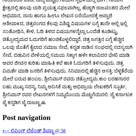
ಕ್ಷೇತ್ರದಲ್ಲಿ ಹಲವು ಬಾರಿ ಪ್ರಯತ್ನ ಸಫಲವಾಗಿಲ್ಲ, ಹೆಚ್ಚಾಗಿ ರಾಜವಂಶದ ಮೇಲೆ
ಅಭಿಮಾನ, ನಾನು ಹಾಗೂ ಹೀಗೂ ಲೇಖನ ಬರೆಯೋದಕ್ಕೆ ಅಪ್ಪಾಜಿ
ಆಶೀವಾ೯ದ, ಚಿತ್ರರಂಗದ ಕೆಲವು ವಿಶಿಷ್ಟ ವಿಷಯಗಳ ಬಗ್ಗೆ ತಾನೇ ಅಲ್ಲಿ ಇಲ್ಲಿ
ಸಂಶೋಧಿಸಿ, ಕೇಳಿ, ಓದಿ ತಿಳಿದ ವಿಷಯಗಳನ್ನೆಲ್ಲಾ ಒಂದೆಡೆ ಕೂಡಿಟ್ಟು,
ಚಿತ್ರೋದ್ಯಮದ ಓದುಗರಿಗೆ ಹಂಚಿಕೊಳ್ಳಲಿದ್ದಾರೆ, ಚಿತ್ರ ಜಗತ್ತಿನ ಬಗ್ಗೆ ಹೆಚ್ಚಿನ
ಒಲವು ಜೊತೆಗೆ ಕೈಲಾದ ಸಮಾಜ ಸೇವೆ, ಕನ್ನಡ ನಾಡಿನ ಸಂಘದಲ್ಲಿ ಸದಸ್ಯನಾಗಿ
ಸೇವೆ, ಬಿಡುವಿನ ವೇಳೆಯಲ್ಲಿ ಸಮಯ ಸಿಕ್ಕಾಗ ಹಳೇ ಕಲಾವಿದರ ಭೇಟಿ ಮಾಡಿ
ಅವರ ಜೀವನ ಕುರಿತು ಮಾಹಿತಿ ಕಲೆ ಹಾಕಿ ಓದುಗರಿಗೆ ತಿಳಿಸುವುದು. ಚಿತ್ರ
ವಿಮರ್ಶೆ ಮಾಡಿ ಜನರಿಗೆ ತಿಳಿಸುವುದು, ಸಿನಿಮಾದಲ್ಲಿ ಹೆಚ್ಚಿನ ಆಸಕ್ತಿ, ಬೆಳ್ಳಿತೆರೆಯ
ಮೇಲೆ ಬರುವ ಹಂಬಲ, ಶ್ರೀನಿವಾಸ್ ರವರು ಚಿತ್ರೋದ್ಯಮ.ಕಾಂ ಬರಹಗಾರರ
ಬಹು ಮುಖ್ಯ ಸದಸ್ಯ, ನಿಮ್ಮ ಅನಿಸಿಕೆ ಮತ್ತು ಅಭಿಪ್ರಾಯ ಲೇಖಕರಿಗೆ ಸ್ಪೂರ್ತಿ,
ಶ್ರೀನಿವಾಸ್ ರವರ ಲೇಖನಗಳಿಗೆ ನಿಮ್ಮದೊಂದು ಮೆಚ್ಚುಗೆಯಿರಲಿ. ಜೈ ಕರ್ನಾಟಕ
ಜೈ ಕನ್ನಡಿಗ ಜೈ ರಾಜಣ್ಣ 🙏
Post navigation
⟵
ಲಿವಿಂಗ್ ಲೆಜೆಂಡ್ ಶಿವಣ್ಣ @ 58