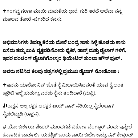
☂️ಗಂಗವ್ವ ಗಂಗಾ ಮಾಯಿ ಮಮತೆಯ ಧಾರೆ, ಗುರಿ ಇರದೆ ಅಲೆವಾ ನನ್ನ
ಮೂಲವ ತೋರೆ -ಚಿಗುರಿದ ಕನಸು.
ಅಭಿಮಾನಿಗಳು ಶಿವಣ್ಣ ತೆರೆಯ ಮೇಲೆ ಬಂದ್ರೆ ಸಾಕು ಸಿಳ್ಳೆ ಹೊಡೆದು ಕಾಸು
ಎಸೆದು ತಮ್ಮ ಖುಷಿ ವ್ಯಕ್ತಪಡಿಸೋದು ಫೈಟ್, ಡಾನ್ಸ್ ಮತ್ತು ಡೈಲಾಗ್ ಗಳಿಗೆ,
ಇವರ ಪಂಚಿಂಗ್ ಡೈಲಾಗಿಗೋಸ್ಕರ ಥಿಯೇಟರ್ ತುಂಬಾ ಹೌಸ್ ಫುಲ್ .
ಅವರು ನಟಿಸಿದ ಕೆಲವು ಚಿತ್ರಗಳಲ್ಲಿ ಪ್ರಮುಖ ಡೈಲಾಗ್ ನೋಡೋಣ :
☂️ಇವನು ಯಾರೋ ನಿನ್ ಜೊತೆ ಕೈ ಮಿಲಾಯಿಸಿದನಂತೆ ಯಾವ ಕೈ ಅಂತ
ಕ್ಲಾರಿಟಿ ಇಲ್ದೆ ಹುಡುಗ್ರು ಎರಡು ಕೈನು ತಂದಿದಾರೆ (ಮಫ್ತಿ).
🎻ರಾಕ್ಷಸ ಅಲ್ಲ ರಕ್ಷಕ ಆರಕ್ಷಕ ಏಯ್ ನಾನ್ ಸರಿಯಿಲ್ಲ ಸೈಲೆಂಟಾಗ್
ಸೈಡಲಿದ್ಬುಡಿ (ರಾಕ್ಷಸ).
🎷ಯೋ ಬಕ೯ಯ ಪೇಪರ್ ಮುಂದಗಡೆ ಬಕೋ೯ ಬೆಂಗ್ಳೂರ್ ನಂದು ಇನ್ಮೇಲೆ
ಕನಾ೯ಟಕ ಬಾಡ೯ರ್ಲಿ ಯಕಶ್ಚಿತ್ ಒಂದು ನಾಯಿ ಬರ್ಬೇಕಾದ್ರು ನನ್ ಕೇಳ್ಕಂಡ್