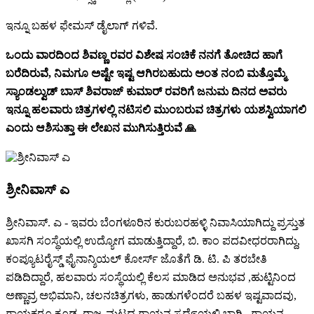
ಇನ್ನೂ ಬಹಳ ಫೇಮಸ್ ಡೈಲಾಗ್ ಗಳಿವೆ.
ಒಂದು ವಾರದಿಂದ ಶಿವಣ್ಣ ರವರ ವಿಶೇಷ ಸಂಚಿಕೆ ನನಗೆ ತೋಚಿದ ಹಾಗೆ
ಬರೆದಿರುವೆ, ನಿಮಗೂ ಅಷ್ಟೇ ಇಷ್ಟ ಆಗಿರಬಹುದು ಅಂತ ನಂಬಿ ಮತ್ತೊಮ್ಮೆ
ಸ್ಯಾಂಡಲ್ವುಡ್ ಬಾಸ್ ಶಿವರಾಜ್ ಕುಮಾರ್ ರವರಿಗೆ ಜನುಮ ದಿನದ ಅವರು
ಇನ್ನೂ ಹಲವಾರು ಚಿತ್ರಗಳಲ್ಲಿ ನಟಿಸಲಿ ಮುಂಬರುವ ಚಿತ್ರಗಳು ಯಶಸ್ವಿಯಾಗಲಿ
ಎಂದು ಆಶಿಸುತ್ತಾ ಈ ಲೇಖನ ಮುಗಿಸುತ್ತಿರುವೆ 🙏
ಶ್ರೀನಿವಾಸ್ ಎ
ಶ್ರೀನಿವಾಸ್. ಎ - ಇವರು ಬೆಂಗಳೂರಿನ ಕುರುಬರಹಳ್ಳಿ ನಿವಾಸಿಯಾಗಿದ್ದು ಪ್ರಸ್ತುತ
ಖಾಸಗಿ ಸಂಸ್ಥೆಯಲ್ಲಿ ಉದ್ಯೋಗ ಮಾಡುತ್ತಿದ್ದಾರೆ, ಬಿ. ಕಾಂ ಪದವೀಧರರಾಗಿದ್ದು,
ಕಂಪ್ಯೂಟರೈಸ್ಡ್ ಫೈನಾನ್ಶಿಯಲ್ ಕೋರ್ಸ್ ಜೊತೆಗೆ ಡಿ. ಟಿ. ಪಿ ತರಬೇತಿ
ಪಡಿದಿದ್ದಾರೆ, ಹಲವಾರು ಸಂಸ್ಥೆಯಲ್ಲಿ ಕೆಲಸ ಮಾಡಿದ ಅನುಭವ ,ಹುಟ್ಟಿನಿಂದ
ಅಣ್ಣಾವ್ರ ಅಭಿಮಾನಿ, ಚಲನಚಿತ್ರಗಳು, ಹಾಡುಗಳೆಂದರೆ ಬಹಳ ಇಷ್ಟವಾದವು,
ಗಾಯಕರೂ ಕೂಡ, ರಾಜ್ಯ ಮಟ್ಟದ ಗಾಯನ ಸ್ಪಧೆ೯ಯಲ್ಲಿ ಭಾಗಿ , ಗಾಯನ