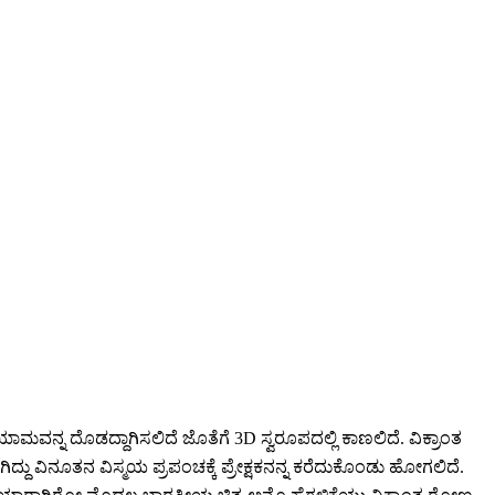
ವನ್ನ ದೊಡದ್ದಾಗಿಸಲಿದೆ ಜೊತೆಗೆ 3D ಸ್ವರೂಪದಲ್ಲಿ ಕಾಣಲಿದೆ. ವಿಕ್ರಾಂತ
್ದು ವಿನೂತನ ವಿಸ್ಮಯ ಪ್ರಪಂಚಕ್ಕೆ ಪ್ರೇಕ್ಷಕನನ್ನ ಕರೆದುಕೊಂಡು ಹೋಗಲಿದೆ.