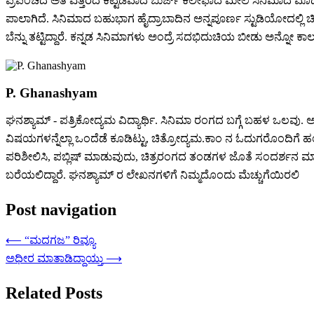
ಪ್ರಪಂಚದ ಅತಿ ಎತ್ತರದ ಕಟ್ಟಡವಾದ ಬುರ್ಜ್ ಕಲೀಫಾದ ಮೇಲೆ ಸಿನಿಮಾದ ಮೊದ
ಪಾಲಾಗಿದೆ. ಸಿನಿಮಾದ ಬಹುಭಾಗ ಹೈದ್ರಾಬಾದಿನ ಅನ್ನಪೂರ್ಣ ಸ್ಟುಡಿಯೋದಲ್ಲಿ ಚಿತ
ಬೆನ್ನು ತಟ್ಟಿದ್ದಾರೆ. ಕನ್ನಡ ಸಿನಿಮಾಗಳು ಅಂದ್ರೆ ಸದಭಿದುಚಿಯ ಬೀಡು ಅನ್ನೋ ಕಾ
P. Ghanashyam
ಘನಶ್ಯಾಮ್ - ಪತ್ರಿಕೋದ್ಯಮ ವಿದ್ಯಾರ್ಥಿ. ಸಿನಿಮಾ ರಂಗದ ಬಗ್ಗೆ ಬಹಳ ಒಲವು. ಅದರ
ವಿಷಯಗಳನ್ನೆಲ್ಲಾ ಒಂದೆಡೆ ಕೂಡಿಟ್ಟು, ಚಿತ್ರೋದ್ಯಮ.ಕಾಂ ನ ಓದುಗರೊಂದಿಗೆ 
ಪರಿಶೀಲಿಸಿ, ಪಬ್ಲಿಷ್ ಮಾಡುವುದು, ಚಿತ್ರರಂಗದ ತಂಡಗಳ ಜೊತೆ ಸಂದರ್ಶನ ಮಾಡುವ
ಬರೆಯಲಿದ್ದಾರೆ. ಘನಶ್ಯಾಮ್ ರ ಲೇಖನಗಳಿಗೆ ನಿಮ್ಮದೊಂದು ಮೆಚ್ಚುಗೆಯಿರಲಿ
Post navigation
⟵
“ಮದಗಜ” ರಿವ್ಯೂ
ಅಧೀರ ಮಾತಾಡಿದ್ದಾಯ್ತು
⟶
Related Posts