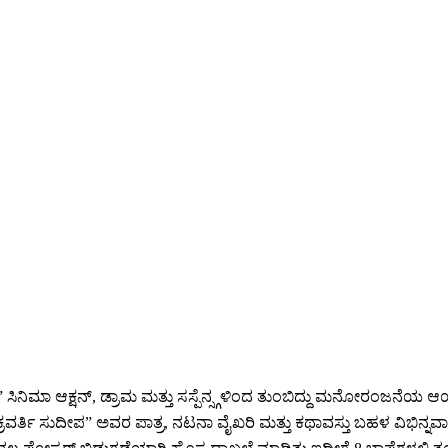
ಿಮಾ ಆಕ್ಷನ್, ಡ್ರಾಮ ಮತ್ತು ಸಸ್ಪೆನ್ಸ್ಗಳಿಂದ ತುಂಬಿದ್ದು ಮನೋರಂಜನೆಯ ಆಯಾಮ
್ತಿ ಸುದೀಪ” ಅವರ ಪಾತ್ರ, ನಟನಾ ವೈಖರಿ ಮತ್ತು ಕಥಾವಸ್ತು ಬಹಳ ವಿಭಿನ್ನವಾಗಿದ