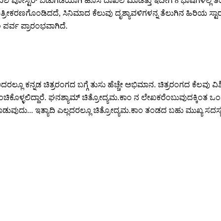
ಲ ಪೋಸ್ಟರ್ ಬಿಡುಗಡೆಯಾಗಿ ಹೊಸ ದಾಖಲೆ ಮಾಡಿತ್ತು ಇದೀಗೆ 8 ಭಾಷೆಗಳಲ್ಲಿ 
್ರೀಕರಣಗೊಂಡಿದದೆ, ಸಿನಿಮಾದ ಕೆಲುವು ದೃಶ್ಯಾವಳಿಗಳನ್ನ ತೆಲುಗಿನ ಹಿರಿಯ ಸ್ಟಾರ
ಲ ಪರ್ವ ಪ್ರಾರಂಭವಾಗಿದೆ.
ಲ್ಲೂ ಕನ್ನಡ ಚಿತ್ರರಂಗದ ಬಗ್ಗೆ ತುಸು ಹೆಚ್ಚೇ ಅಭಿಮಾನ. ಚಿತ್ರರಂಗದ ಕೆಲವು ವಿಶಿಷ
ಹಂಚಿಕೊಳ್ಳಲಿದ್ದಾರೆ. ಘನಶ್ಯಾಮ್ ಚಿತ್ರೋದ್ಯಮ.ಕಾಂ ನ ಲೇಖಕರೆಂಬುವುದಕ್ಕಿಂತ
ುದು... ಇತ್ಯಾದಿ ಎಲ್ಲದರಲ್ಲೂ ಚಿತ್ರೋದ್ಯಮ.ಕಾಂ ತಂಡದ ಬಹು ಮುಖ್ಯ ಸದಸ್ಯ. ತೀ