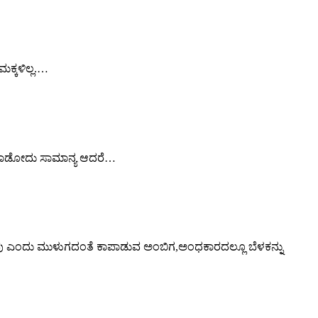
ಮಕ್ಕಳಿಲ್ಲ.…
 ಮಾಡೋದು ಸಾಮಾನ್ಯ ಆದರೆ…
ವು ಎಂದು ಮುಳುಗದಂತೆ ಕಾಪಾಡುವ ಅಂಬಿಗ,ಅಂಧಕಾರದಲ್ಲೂ ಬೆಳಕನ್ನು