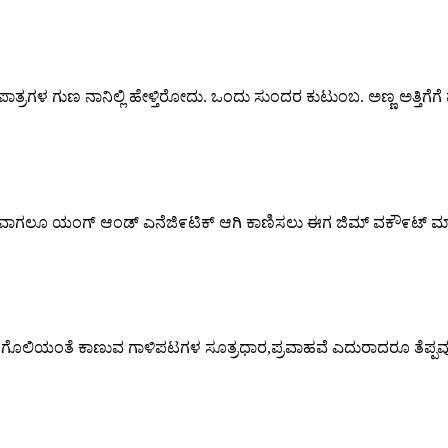
 ಪಾತ್ರಗಳ ಗುಣ ನಾನಿಲ್ಲಿ ಹೇಳ್ತಿರೋದು. ಒಂದು ಸುಂದರ ಕುಟುಂಬ. ಅಣ್ಣ ಅತ್ತಿಗೆಗೆ 
ಯಾವಾಗಲೂ ಯಂಗ್ ಆಂಡ್ ಎನೆಜಿ೯ಟಿಕ್ ಆಗಿ ಕಾಣಿಸಲು ಈಗ ಜಿಮ್ ವಕೌ೯ಟ್
ರಂಗೊಲಿಯಂತೆ ಕಾಣುವ ಗಾಳಿಪಟಗಳ ಸೂತ್ರಧಾರ,ಪ್ರವಾಹವೆ ಎದುರಾದರೂ ತೆಪ್ಪ