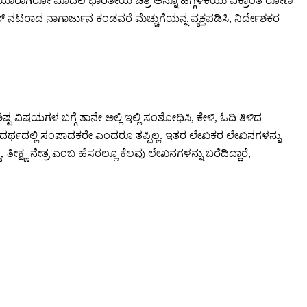
ತಯಾರಾಗಿರೋ ಮೊದಲ ಭಾರತೀಯ ಚಿತ್ರ ಅನ್ನೊ ಹೆಗ್ಗಳಿಕೆಯು ವಿಕ್ರಾಂತ ರೋಣ
್ ನಟರಾದ ನಾಗಾರ್ಜುನ ಕಂಡವರೆ ಮೆಚ್ಚುಗೆಯನ್ನ ವ್ಯಕ್ತಪಡಿಸಿ, ನಿರ್ದೇಶಕರ
್ಟ ವಿಷಯಗಳ ಬಗ್ಗೆ ತಾನೇ ಅಲ್ಲಿ ಇಲ್ಲಿ ಸಂಶೋಧಿಸಿ, ಕೇಳಿ, ಓದಿ ತಿಳಿದ
 ಒಂದರ್ಥದಲ್ಲಿ ಸಂಪಾದಕರೇ ಎಂದರೂ ತಪ್ಪಿಲ್ಲ. ಇತರ ಲೇಖಕರ ಲೇಖನಗಳನ್ನು
ಕ್ಷ್ಣ ನೇತ್ರ ಎಂಬ ಹೆಸರಲ್ಲೂ ಕೆಲವು ಲೇಖನಗಳನ್ನು ಬರೆದಿದ್ದಾರೆ,