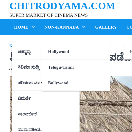
CHITRODYAMA.COM
Skip
to
SUPER MARKET OF CINEMA NEWS
content
HOME
NON-KANNADA
GALLERY
C
KANNADA
ಅಣ್ಣಾವ್ರು
Hollywood
P
ಶಿವಣ್ಣ ತೋಟದಲ್ಲಿ ವಿಶ್ರಾಂತಿ ಪಡೆ
ಸಿನಿಮಾ ಸುದ್ದಿ
Telugu-Tamil
15/07/2020
ಪರಿಚಯ ಮಾಲಿಕೆ
Bollywood
ವಿಮರ್ಶೆ
ಸಾಂದರ್ಭಿಕ
ಸಂಪಾದಕೀಯ