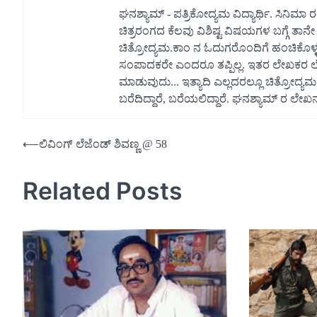
ಘನಶ್ಯಾಮ್ - ಪತ್ರಿಕೋದ್ಯಮ ವಿದ್ಯಾರ್ಥಿ. ಸಿನಿಮಾ
ಚಿತ್ರರಂಗದ ಕೆಲವು ವಿಶಿಷ್ಟ ವಿಷಯಗಳ ಬಗ್ಗೆ ತಾನೇ ಅ
ಚಿತ್ರೋದ್ಯಮ.ಕಾಂ ನ ಓದುಗರೊಂದಿಗೆ ಹಂಚಿಕೊಳ್ಳಲ
ಸಂಪಾದಕರೇ ಎಂದರೂ ತಪ್ಪಿಲ್ಲ. ಇತರ ಲೇಖಕರ ಲೇ
ಮಾಡುವುದು... ಇತ್ಯಾದಿ ಎಲ್ಲದರಲ್ಲೂ ಚಿತ್ರೋದ್ಯ
ಬರೆದಿದ್ದಾರೆ, ಬರೆಯಲಿದ್ದಾರೆ. ಘನಶ್ಯಾಮ್ ರ ಲೇಖ
Post
⟵
ಲಿವಿಂಗ್ ಲೆಜೆಂಡ್ ಶಿವಣ್ಣ @ 58
navigation
Related Posts