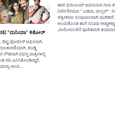
ಡಾಲಿ ಧನಂಜಯ್ ಅಭಿನಯದ ಗುರು ಶ
ನಿರ್ದೇಶಿಸಿರುವ ” ಬಡವಾ, ರಾಸ್ಕಲ್” ಸ
ಚಿತ್ರೀಕರಣ ಸಂಪೂರ್ಣವಾಗಿ ಮುಗಿದಿದೆ.
ಅಂದುಕೊಂಡ ಹಾಗೆ ಸಿನಿಮಾ ಅಚ್ಚುಕಟ್ಟಾ
,ಮನೋರಂಜೆನೆ ಪೂರಿತವಾಗಿ ತಯಾರಾಗ
 ನಟ “ದುನಿಯಾ” ಕಿಶೋರ್
ದಿಟ್ಟ ಪೋಲೀಸ್ ಆಫಿಸರಾಗಿ,
 ರಾಜಕಾರಣಿಯಾಗಿ, ಕಬಡ್ಡಿ
ೌಡನಾಗಿ ವಿಭಿನ್ನ ಪಾತ್ರಗಳಲ್ಲಿ
ಂತ ನಟ ಎನಿಸಿಕೊಂಡಿದ್ದಾರೆ,
 “ಯಾರ್ರಾ ಅಂದ…