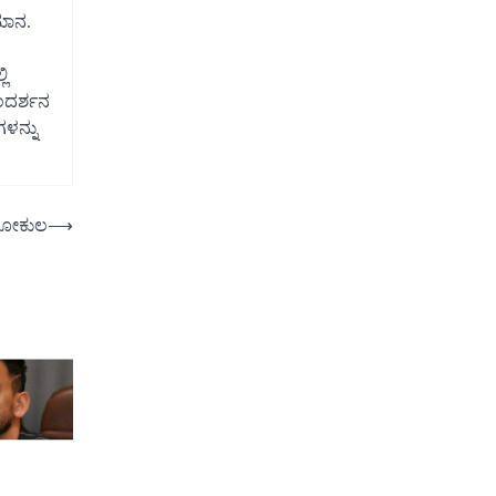
ಿಮಾನ.
ಿ
ಂದರ್ಶನ
ಳನ್ನು
ೋಕುಲ
⟶