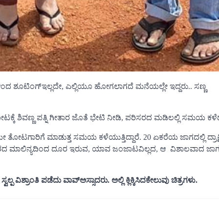
ಂಗಳಿಂದ ಶೂಟಿಂಗ್ಇಲ್ಲದೇ, ಎಲ್ಲಿಯೂ ಹೋಗಲಾಗದೆ ಮನೆಯಲ್ಲೇ ಇದ್ದರು.. ಸಣ್ಣ
ೋಟಕ್ಕೆ ಶಿವಣ್ಣ ಪತ್ನಿ ಗೀತಾರ ಜೊತೆ ಭೇಟಿ ನೀಡಿ, ಪರಿಸರದ ಮಡಿಲಲ್ಲಿ ಸಮಯ ಕಳೆ
 ತೋಟಗಾರಿಗೆ ಮಾಡುತ್ತ ಸಮಯ ಕಳೆಯುತ್ತಿದ್ದಾರೆ. 20 ಏಕರೆಯ ಜಾಗದಲ್ಲಿ ದ್ರಾಕ್ಷ
ರೆ.. ನಗರದ ಮಾಲಿನ್ಯದಿಂದ ದೂರ ಇರುವ, ಯಾವ ಜಂಜಾಟವಿಲ್ಲದ, ಆ ವಿಶಾಲವಾದ ಜಾಗಕ್ಕ
್ರಾಂತಿ ಪಡೆದು ವಾವ್ಅಸ್ಸಾದರು. ಅಲ್ಲಿ ಕ್ಲಿಕ್ಕಿಸಿದಕೇಲುವು ಚಿತ್ರಗಳು.