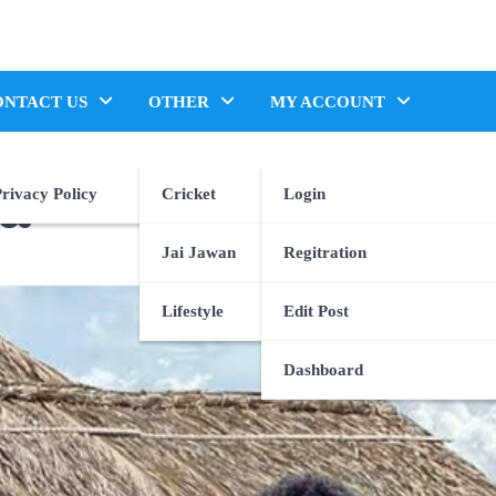
ONTACT US
OTHER
MY ACCOUNT
rivacy Policy
Cricket
Login
ದರು
Jai Jawan
Regitration
Lifestyle
Edit Post
Dashboard