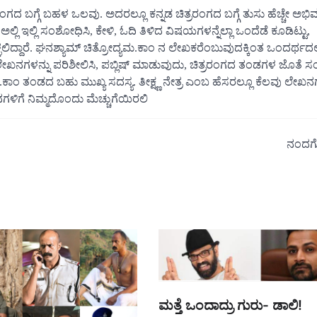
 ರಂಗದ ಬಗ್ಗೆ ಬಹಳ ಒಲವು. ಅದರಲ್ಲೂ ಕನ್ನಡ ಚಿತ್ರರಂಗದ ಬಗ್ಗೆ ತುಸು ಹೆಚ್ಚೇ ಅಭ
ಲ್ಲಿ ಇಲ್ಲಿ ಸಂಶೋಧಿಸಿ, ಕೇಳಿ, ಓದಿ ತಿಳಿದ ವಿಷಯಗಳನ್ನೆಲ್ಲಾ ಒಂದೆಡೆ ಕೂಡಿಟ್ಟು,
ಿದ್ದಾರೆ. ಘನಶ್ಯಾಮ್ ಚಿತ್ರೋದ್ಯಮ.ಕಾಂ ನ ಲೇಖಕರೆಂಬುವುದಕ್ಕಿಂತ ಒಂದರ್ಥದಲ್ಲ
ಖನಗಳನ್ನು ಪರಿಶೀಲಿಸಿ, ಪಬ್ಲಿಷ್ ಮಾಡುವುದು, ಚಿತ್ರರಂಗದ ತಂಡಗಳ ಜೊತೆ ಸ
ಮ.ಕಾಂ ತಂಡದ ಬಹು ಮುಖ್ಯ ಸದಸ್ಯ. ತೀಕ್ಷ್ಣ ನೇತ್ರ ಎಂಬ ಹೆಸರಲ್ಲೂ ಕೆಲವು ಲೇಖನಗ
ನಗಳಿಗೆ ನಿಮ್ಮದೊಂದು ಮೆಚ್ಚುಗೆಯಿರಲಿ
ನಂದಗ
ಮತ್ತೆ ಒಂದಾದ್ರು ಗುರು- ಡಾಲಿ!