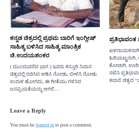
ಕನ್ನಡ ಚಿತ್ರದಲ್ಲಿ ಪ್ರಥಮ ಬಾರಿಗೆ ಇಂಗ್ಲೀಷ್
ಪ್ರತಿಭಾವಂತ
ಸಾಹಿತ್ಯ ಬಳಿಸಿದ ಸಾಹಿತ್ಯ ಮಾಂತ್ರಿಕ
ಖಳನಾಯಕನಾಗಿ, 
ಚಿ.ಉದಯಶಂಕರ
ಹಿರಿಯಣ್ಣನಾಗಿ,
ಕೋಚಾಗಿ, ಊರಿನ ಗ
( ಮುಂದುವರೆದ ಭಾಗ ) ಇವರು ಕಸ್ತೂರಿ ನಿವಾಸ
ನಟಿಸಿ ಪ್ರತಿಭಾವ
ಚಿತ್ರದಲ್ಲಿ ರಚಿಸಿದ ಆಡಿಸಿ ನೋಡು, ಬೀಳಿಸಿ ನೋಡು
ಕಬಾಲಿ ಚಿತ್ರದ
ಉರುಳಿ ಹೋಗದು, ಈ ಗೀತೆಯು ಗಳಿಸಿದ
ಜನಪ್ರಿಯತೆಯನ್ನು ಆಗಲಿ…
Leave a Reply
You must be
logged in
to post a comment.