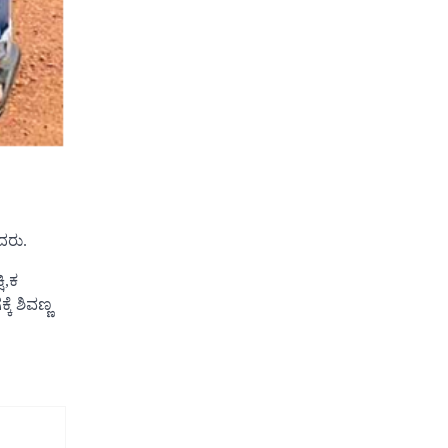
ದರು.
ಿ,ಕ
ೆ ಶಿವಣ್ಣ