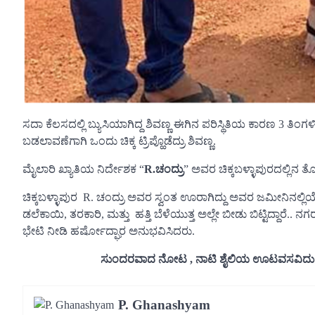
ಸದಾ ಕೆಲಸದಲ್ಲಿ ಬ್ಯುಸಿಯಾಗಿದ್ದ ಶಿವಣ್ಣ ಈಗಿನ ಪರಿಸ್ಥಿತಿಯ ಕಾರಣ 3 ತಿ
ಬಡಲಾವಣೆಗಾಗಿ ಒಂದು ಚಿಕ್ಕ ಟ್ರಿಪ್ಹೊಡೆದ್ರು ಶಿವಣ್ಣ.
ಮೈಲಾರಿ ಖ್ಯಾತಿಯ ನಿರ್ದೇಶಕ “
R.ಚಂದ್ರು
” ಅವರ ಚಿಕ್ಕಬಳ್ಳಾಪುರದಲ್ಲಿನ ತ
ಚಿಕ್ಕಬಳ್ಳಾಪುರ R. ಚಂದ್ರು ಅವರ ಸ್ವಂತ ಊರಾಗಿದ್ದು ಅವರ ಜಮೀನಿನಲ್ಲಿಯೇ
ಡಲೆಕಾಯಿ, ತರಕಾರಿ, ಮತ್ತು ಹತ್ತಿ ಬೆಳೆಯುತ್ತ ಅಲ್ಲೇ ಬೀಡು ಬಿಟ್ಟಿದ್ದಾ
ಭೇಟಿ ನೀಡಿ ಹರ್ಷೋದ್ಘಾರ ಅನುಭವಿಸಿದರು.
ಸುಂದರವಾದ ನೋಟ , ನಾಟಿ ಶೈಲಿಯ ಊಟವಸವಿದು ಸ್ವಲ್ಪ ವಿಶ
P. Ghanashyam