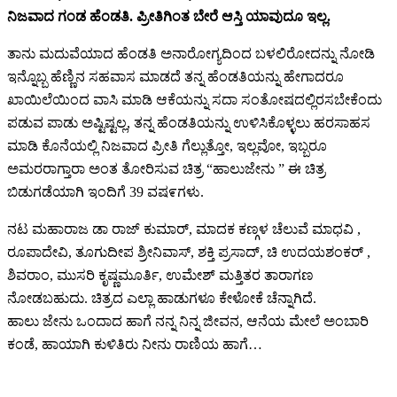
ನಿಜವಾದ ಗಂಡ ಹೆಂಡತಿ. ಪ್ರೀತಿಗಿಂತ ಬೇರೆ ಆಸ್ತಿ ಯಾವುದೂ ಇಲ್ಲ.
ತಾನು ಮದುವೆಯಾದ ಹೆಂಡತಿ ಅನಾರೋಗ್ಯದಿಂದ ಬಳಲಿರೋದನ್ನು ನೋಡಿ
ಇನ್ನೊಬ್ಬ ಹೆಣ್ಣಿನ ಸಹವಾಸ ಮಾಡದೆ ತನ್ನ ಹೆಂಡತಿಯನ್ನು ಹೇಗಾದರೂ
ಖಾಯಿಲೆಯಿಂದ ವಾಸಿ ಮಾಡಿ ಆಕೆಯನ್ನು ಸದಾ ಸಂತೋಷದಲ್ಲಿರಸಬೇಕೆಂದು
ಪಡುವ ಪಾಡು ಅಷ್ಟಿಷ್ಟಲ್ಲ, ತನ್ನ ಹೆಂಡತಿಯನ್ನು ಉಳಿಸಿಕೊಳ್ಳಲು ಹರಸಾಹಸ
ಮಾಡಿ ಕೊನೆಯಲ್ಲಿ ನಿಜವಾದ ಪ್ರೀತಿ ಗೆಲ್ಲುತ್ತೋ, ಇಲ್ಲವೋ, ಇಬ್ಬರೂ
ಅಮರರಾಗ್ತಾರಾ ಅಂತ ತೋರಿಸುವ ಚಿತ್ರ “ಹಾಲುಜೇನು ” ಈ ಚಿತ್ರ
ಬಿಡುಗಡೆಯಾಗಿ ಇಂದಿಗೆ 39 ವಷ೯ಗಳು.
ನಟ ಮಹಾರಾಜ ಡಾ ರಾಜ್ ಕುಮಾರ್, ಮಾದಕ ಕಣ್ಗಳ ಚೆಲುವೆ ಮಾಧವಿ ,
ರೂಪಾದೇವಿ, ತೂಗುದೀಪ ಶ್ರೀನಿವಾಸ್, ಶಕ್ತಿ ಪ್ರಸಾದ್, ಚಿ ಉದಯಶಂಕರ್ ,
ಶಿವರಾಂ, ಮುಸರಿ ಕೃಷ್ಣಮೂರ್ತಿ, ಉಮೇಶ್ ಮತ್ತಿತರ ತಾರಾಗಣ
ನೋಡಬಹುದು. ಚಿತ್ರದ ಎಲ್ಲಾ ಹಾಡುಗಳೂ ಕೇಳೋಕೆ ಚೆನ್ನಾಗಿದೆ.
ಹಾಲು ಜೇನು ಒಂದಾದ ಹಾಗೆ ನನ್ನ ನಿನ್ನ ಜೀವನ, ಆನೆಯ ಮೇಲೆ ಅಂಬಾರಿ
ಕಂಡೆ, ಹಾಯಾಗಿ ಕುಳಿತಿರು ನೀನು ರಾಣಿಯ ಹಾಗೆ…