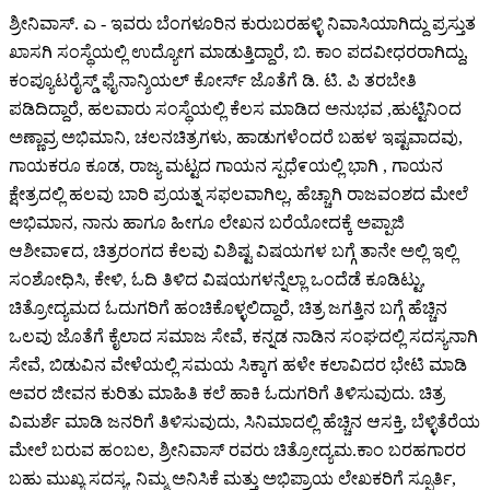
ಶ್ರೀನಿವಾಸ್. ಎ - ಇವರು ಬೆಂಗಳೂರಿನ ಕುರುಬರಹಳ್ಳಿ ನಿವಾಸಿಯಾಗಿದ್ದು ಪ್ರಸ್ತುತ
ಖಾಸಗಿ ಸಂಸ್ಥೆಯಲ್ಲಿ ಉದ್ಯೋಗ ಮಾಡುತ್ತಿದ್ದಾರೆ, ಬಿ. ಕಾಂ ಪದವೀಧರರಾಗಿದ್ದು,
ಕಂಪ್ಯೂಟರೈಸ್ಡ್ ಫೈನಾನ್ಶಿಯಲ್ ಕೋರ್ಸ್ ಜೊತೆಗೆ ಡಿ. ಟಿ. ಪಿ ತರಬೇತಿ
ಪಡಿದಿದ್ದಾರೆ, ಹಲವಾರು ಸಂಸ್ಥೆಯಲ್ಲಿ ಕೆಲಸ ಮಾಡಿದ ಅನುಭವ ,ಹುಟ್ಟಿನಿಂದ
ಅಣ್ಣಾವ್ರ ಅಭಿಮಾನಿ, ಚಲನಚಿತ್ರಗಳು, ಹಾಡುಗಳೆಂದರೆ ಬಹಳ ಇಷ್ಟವಾದವು,
ಗಾಯಕರೂ ಕೂಡ, ರಾಜ್ಯ ಮಟ್ಟದ ಗಾಯನ ಸ್ಪಧೆ೯ಯಲ್ಲಿ ಭಾಗಿ , ಗಾಯನ
ಕ್ಷೇತ್ರದಲ್ಲಿ ಹಲವು ಬಾರಿ ಪ್ರಯತ್ನ ಸಫಲವಾಗಿಲ್ಲ, ಹೆಚ್ಚಾಗಿ ರಾಜವಂಶದ ಮೇಲೆ
ಅಭಿಮಾನ, ನಾನು ಹಾಗೂ ಹೀಗೂ ಲೇಖನ ಬರೆಯೋದಕ್ಕೆ ಅಪ್ಪಾಜಿ
ಆಶೀವಾ೯ದ, ಚಿತ್ರರಂಗದ ಕೆಲವು ವಿಶಿಷ್ಟ ವಿಷಯಗಳ ಬಗ್ಗೆ ತಾನೇ ಅಲ್ಲಿ ಇಲ್ಲಿ
ಸಂಶೋಧಿಸಿ, ಕೇಳಿ, ಓದಿ ತಿಳಿದ ವಿಷಯಗಳನ್ನೆಲ್ಲಾ ಒಂದೆಡೆ ಕೂಡಿಟ್ಟು,
ಚಿತ್ರೋದ್ಯಮದ ಓದುಗರಿಗೆ ಹಂಚಿಕೊಳ್ಳಲಿದ್ದಾರೆ, ಚಿತ್ರ ಜಗತ್ತಿನ ಬಗ್ಗೆ ಹೆಚ್ಚಿನ
ಒಲವು ಜೊತೆಗೆ ಕೈಲಾದ ಸಮಾಜ ಸೇವೆ, ಕನ್ನಡ ನಾಡಿನ ಸಂಘದಲ್ಲಿ ಸದಸ್ಯನಾಗಿ
ಸೇವೆ, ಬಿಡುವಿನ ವೇಳೆಯಲ್ಲಿ ಸಮಯ ಸಿಕ್ಕಾಗ ಹಳೇ ಕಲಾವಿದರ ಭೇಟಿ ಮಾಡಿ
ಅವರ ಜೀವನ ಕುರಿತು ಮಾಹಿತಿ ಕಲೆ ಹಾಕಿ ಓದುಗರಿಗೆ ತಿಳಿಸುವುದು. ಚಿತ್ರ
ವಿಮರ್ಶೆ ಮಾಡಿ ಜನರಿಗೆ ತಿಳಿಸುವುದು, ಸಿನಿಮಾದಲ್ಲಿ ಹೆಚ್ಚಿನ ಆಸಕ್ತಿ, ಬೆಳ್ಳಿತೆರೆಯ
ಮೇಲೆ ಬರುವ ಹಂಬಲ, ಶ್ರೀನಿವಾಸ್ ರವರು ಚಿತ್ರೋದ್ಯಮ.ಕಾಂ ಬರಹಗಾರರ
ಬಹು ಮುಖ್ಯ ಸದಸ್ಯ, ನಿಮ್ಮ ಅನಿಸಿಕೆ ಮತ್ತು ಅಭಿಪ್ರಾಯ ಲೇಖಕರಿಗೆ ಸ್ಪೂರ್ತಿ,