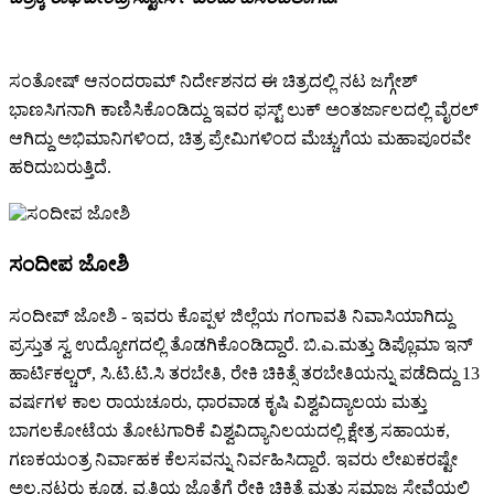
ಸಂತೋಷ್ ಆನಂದರಾಮ್ ನಿರ್ದೇಶನದ ಈ ಚಿತ್ರದಲ್ಲಿ ನಟ ಜಗ್ಗೇಶ್
ಭಾಣಸಿಗನಾಗಿ ಕಾಣಿಸಿಕೊಂಡಿದ್ದು ಇವರ ಫಸ್ಟ್ ಲುಕ್ ಅಂತರ್ಜಾಲದಲ್ಲಿ ವೈರಲ್
ಆಗಿದ್ದು ಅಭಿಮಾನಿಗಳಿಂದ, ಚಿತ್ರ ಪ್ರೇಮಿಗಳಿಂದ ಮೆಚ್ಚುಗೆಯ ಮಹಾಪೂರವೇ
ಹರಿದುಬರುತ್ತಿದೆ.
ಸಂದೀಪ ಜೋಶಿ
ಸಂದೀಪ್ ಜೋಶಿ - ಇವರು ಕೊಪ್ಪಳ ಜಿಲ್ಲೆಯ ಗಂಗಾವತಿ ನಿವಾಸಿಯಾಗಿದ್ದು
ಪ್ರಸ್ತುತ ಸ್ವ ಉದ್ಯೋಗದಲ್ಲಿ ತೊಡಗಿಕೊಂಡಿದ್ದಾರೆ. ಬಿ.ಎ.ಮತ್ತು ಡಿಪ್ಲೊಮಾ ಇನ್
ಹಾರ್ಟಿಕಲ್ಚರ್, ಸಿ.ಟಿ.ಟಿ.ಸಿ ತರಬೇತಿ, ರೇಕಿ ಚಿಕಿತ್ಸೆ ತರಬೇತಿಯನ್ನು ಪಡೆದಿದ್ದು 13
ವರ್ಷಗಳ ಕಾಲ ರಾಯಚೂರು, ಧಾರವಾಡ ಕೃಷಿ ವಿಶ್ವವಿದ್ಯಾಲಯ ಮತ್ತು
ಬಾಗಲಕೋಟೆಯ ತೋಟಗಾರಿಕೆ ವಿಶ್ವವಿದ್ಯಾನಿಲಯದಲ್ಲಿ ಕ್ಷೇತ್ರ ಸಹಾಯಕ,
ಗಣಕಯಂತ್ರ ನಿರ್ವಾಹಕ ಕೆಲಸವನ್ನು ನಿರ್ವಹಿಸಿದ್ದಾರೆ. ಇವರು ಲೇಖಕರಷ್ಟೇ
ಅಲ್ಲ.‌ನಟರು ಕೂಡ. ವೃತ್ತಿಯ ಜೊತೆಗೆ ರೇಕಿ ಚಿಕಿತ್ಸೆ ಮತ್ತು ಸಮಾಜ ಸೇವೆಯಲ್ಲಿ