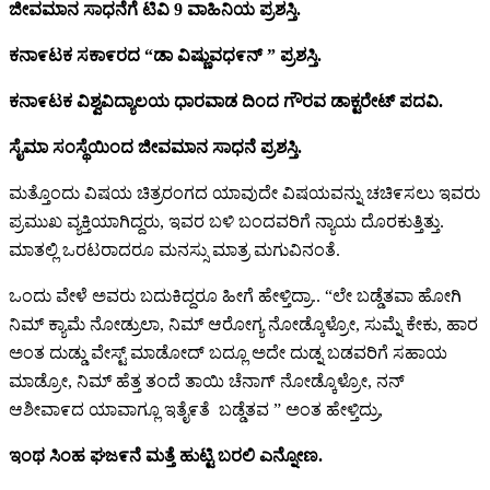
ಜೀವಮಾನ
ಸಾಧನೆಗೆ
ಟಿವಿ 9
ವಾಹಿನಿಯ
ಪ್ರಶಸ್ತಿ.
ಕನಾ೯ಟಕ
ಸಕಾ೯ರದ “
ಡಾ
ವಿಷ್ಣುವಧ೯ನ್ ”
ಪ್ರಶಸ್ತಿ.
ಕನಾ೯ಟಕ
ವಿಶ್ವವಿದ್ಯಾಲಯ
ಧಾರವಾಡ
ದಿಂದ
ಗೌರವ
ಡಾಕ್ಟರೇಟ್
ಪದವಿ.
ಸೈಮಾ
ಸಂಸ್ಥೆಯಿಂದ
ಜೀವಮಾನ
ಸಾಧನೆ
ಪ್ರಶಸ್ತಿ.
ಮತ್ತೊಂದು ವಿಷಯ ಚಿತ್ರರಂಗದ ಯಾವುದೇ ವಿಷಯವನ್ನು ಚಚಿ೯ಸಲು ಇವರು
ಪ್ರಮುಖ ವ್ಯಕ್ತಿಯಾಗಿದ್ದರು, ಇವರ ಬಳಿ ಬಂದವರಿಗೆ ನ್ಯಾಯ ದೊರಕುತ್ತಿತ್ತು.
ಮಾತಲ್ಲಿ ಒರಟರಾದರೂ ಮನಸ್ಸು ಮಾತ್ರ ಮಗುವಿನಂತೆ.
ಒಂದು ವೇಳೆ ಅವರು ಬದುಕಿದ್ದರೂ ಹೀಗೆ ಹೇಳ್ತಿದ್ರಾ.. “ಲೇ ಬಡ್ಡೆತವಾ ಹೋಗಿ
ನಿಮ್ ಕ್ಯಾಮೆ ನೋಡ್ರುಲಾ, ನಿಮ್ ಆರೋಗ್ಯ ನೋಡ್ಕೊಳ್ರೋ, ಸುಮ್ನೆ ಕೇಕು, ಹಾರ
ಅಂತ ದುಡ್ಡು ವೇಸ್ಟ್ ಮಾಡೋದ್ ಬದ್ಲೂ ಅದೇ ದುಡ್ನ ಬಡವರಿಗೆ ಸಹಾಯ
ಮಾಡ್ರೋ, ನಿಮ್ ಹೆತ್ತ ತಂದೆ ತಾಯಿ ಚೆನಾಗ್ ನೋಡ್ಕೊಳ್ರೋ, ನನ್
ಆಶೀವಾ೯ದ ಯಾವಾಗ್ಲೂ ಇತೈ೯ತೆ ಬಡ್ಡೆತವ ” ಅಂತ ಹೇಳ್ತಿದ್ರು,
ಇಂಥ
ಸಿಂಹ
ಘಜ೯ನೆ
ಮತ್ತೆ
ಹುಟ್ಟಿ
ಬರಲಿ
ಎನ್ನೋಣ.