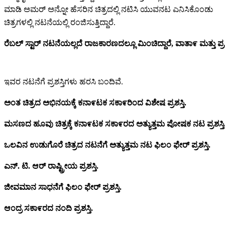
ಮಾಡಿ ಅಮರ್ ಅನ್ನೋ ಹೆಸರಿನ ಚಿತ್ರದಲ್ಲಿ ನಟಿಸಿ ಯುವನಟ ಎನಿಸಿಕೊಂಡು
ಚಿತ್ರಗಳಲ್ಲಿ ನಟನೆಯಲ್ಲಿ ರಂಜಿಸುತ್ತಿದ್ದಾರೆ.
ರೆಬಲ್ ಸ್ಟಾರ್ ನಟನೆಯಲ್ಲದೆ ರಾಜಕಾರಣದಲ್ಲೂ ಮಿಂಚಿದ್ದಾರೆ, ವಾತಾ೯ ಮತ್ತು
ಇವರ ನಟನೆಗೆ ಪ್ರಶಸ್ತಿಗಳು ಹರಸಿ ಬಂದಿವೆ.
ಅಂತ
ಚಿತ್ರದ
ಅಭಿನಯಕ್ಕೆ
ಕನಾ೯ಟಕ
ಸಕಾ೯ರಿಂದ
ವಿಶೇಷ
ಪ್ರಶಸ್ತಿ.
ಮಸಣದ
ಹೂವು
ಚಿತ್ರಕ್ಕೆ
ಕನಾ೯ಟಕ
ಸಕಾ೯ರದ
ಅತ್ಯುತ್ತಮ
ಪೋಷಕ
ನಟ
ಪ್ರಶಸ್ತಿ
ಒಲವಿನ
ಉಡುಗೊರೆ
ಚಿತ್ರದ
ನಟನೆಗೆ
ಅತ್ಯುತ್ತಮ
ನಟ
ಫಿಲಂ
ಫೇರ್
ಪ್ರಶಸ್ತಿ.
ಎನ್.
ಟಿ.
ಆರ್
ರಾಷ್ಟ್ರೀಯ
ಪ್ರಶಸ್ತಿ.
ಜೀವಮಾನ
ಸಾಧನೆಗೆ
ಫಿಲಂ
ಫೇರ್
ಪ್ರಶಸ್ತಿ.
ಆಂದ್ರ
ಸಕಾ೯ರದ
ನಂದಿ
ಪ್ರಶಸ್ತಿ.