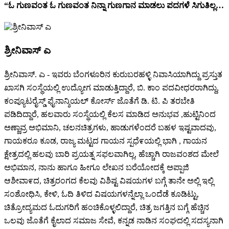
“ಓ ಗುಣವಂತ ಓ ಗುಣವಂತ ನಿನ್ನಾ ಗುಣಗಾನ ಮಾಡಲು ಪದಗಳೆ ಸಿಗುತಿಲ್ಲ…
ಶ್ರೀನಿವಾಸ್ ಎ
ಶ್ರೀನಿವಾಸ್. ಎ - ಇವರು ಬೆಂಗಳೂರಿನ ಕುರುಬರಹಳ್ಳಿ ನಿವಾಸಿಯಾಗಿದ್ದು ಪ್ರಸ್ತುತ
ಖಾಸಗಿ ಸಂಸ್ಥೆಯಲ್ಲಿ ಉದ್ಯೋಗ ಮಾಡುತ್ತಿದ್ದಾರೆ, ಬಿ. ಕಾಂ ಪದವೀಧರರಾಗಿದ್ದು,
ಕಂಪ್ಯೂಟರೈಸ್ಡ್ ಫೈನಾನ್ಶಿಯಲ್ ಕೋರ್ಸ್ ಜೊತೆಗೆ ಡಿ. ಟಿ. ಪಿ ತರಬೇತಿ
ಪಡಿದಿದ್ದಾರೆ, ಹಲವಾರು ಸಂಸ್ಥೆಯಲ್ಲಿ ಕೆಲಸ ಮಾಡಿದ ಅನುಭವ ,ಹುಟ್ಟಿನಿಂದ
ಅಣ್ಣಾವ್ರ ಅಭಿಮಾನಿ, ಚಲನಚಿತ್ರಗಳು, ಹಾಡುಗಳೆಂದರೆ ಬಹಳ ಇಷ್ಟವಾದವು,
ಗಾಯಕರೂ ಕೂಡ, ರಾಜ್ಯ ಮಟ್ಟದ ಗಾಯನ ಸ್ಪಧೆ೯ಯಲ್ಲಿ ಭಾಗಿ , ಗಾಯನ
ಕ್ಷೇತ್ರದಲ್ಲಿ ಹಲವು ಬಾರಿ ಪ್ರಯತ್ನ ಸಫಲವಾಗಿಲ್ಲ, ಹೆಚ್ಚಾಗಿ ರಾಜವಂಶದ ಮೇಲೆ
ಅಭಿಮಾನ, ನಾನು ಹಾಗೂ ಹೀಗೂ ಲೇಖನ ಬರೆಯೋದಕ್ಕೆ ಅಪ್ಪಾಜಿ
ಆಶೀವಾ೯ದ, ಚಿತ್ರರಂಗದ ಕೆಲವು ವಿಶಿಷ್ಟ ವಿಷಯಗಳ ಬಗ್ಗೆ ತಾನೇ ಅಲ್ಲಿ ಇಲ್ಲಿ
ಸಂಶೋಧಿಸಿ, ಕೇಳಿ, ಓದಿ ತಿಳಿದ ವಿಷಯಗಳನ್ನೆಲ್ಲಾ ಒಂದೆಡೆ ಕೂಡಿಟ್ಟು,
ಚಿತ್ರೋದ್ಯಮದ ಓದುಗರಿಗೆ ಹಂಚಿಕೊಳ್ಳಲಿದ್ದಾರೆ, ಚಿತ್ರ ಜಗತ್ತಿನ ಬಗ್ಗೆ ಹೆಚ್ಚಿನ
ಒಲವು ಜೊತೆಗೆ ಕೈಲಾದ ಸಮಾಜ ಸೇವೆ, ಕನ್ನಡ ನಾಡಿನ ಸಂಘದಲ್ಲಿ ಸದಸ್ಯನಾಗಿ