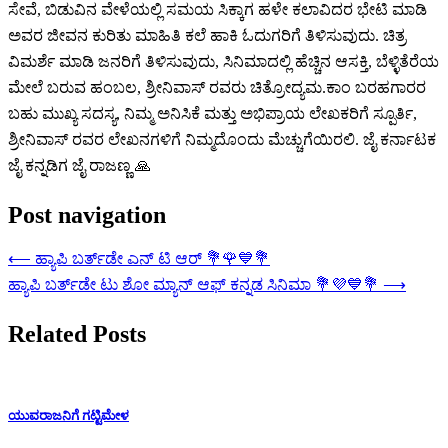
ಸೇವೆ, ಬಿಡುವಿನ ವೇಳೆಯಲ್ಲಿ ಸಮಯ ಸಿಕ್ಕಾಗ ಹಳೇ ಕಲಾವಿದರ ಭೇಟಿ ಮಾಡಿ
ಅವರ ಜೀವನ ಕುರಿತು ಮಾಹಿತಿ ಕಲೆ ಹಾಕಿ ಓದುಗರಿಗೆ ತಿಳಿಸುವುದು. ಚಿತ್ರ
ವಿಮರ್ಶೆ ಮಾಡಿ ಜನರಿಗೆ ತಿಳಿಸುವುದು, ಸಿನಿಮಾದಲ್ಲಿ ಹೆಚ್ಚಿನ ಆಸಕ್ತಿ, ಬೆಳ್ಳಿತೆರೆಯ
ಮೇಲೆ ಬರುವ ಹಂಬಲ, ಶ್ರೀನಿವಾಸ್ ರವರು ಚಿತ್ರೋದ್ಯಮ.ಕಾಂ ಬರಹಗಾರರ
ಬಹು ಮುಖ್ಯ ಸದಸ್ಯ, ನಿಮ್ಮ ಅನಿಸಿಕೆ ಮತ್ತು ಅಭಿಪ್ರಾಯ ಲೇಖಕರಿಗೆ ಸ್ಪೂರ್ತಿ,
ಶ್ರೀನಿವಾಸ್ ರವರ ಲೇಖನಗಳಿಗೆ ನಿಮ್ಮದೊಂದು ಮೆಚ್ಚುಗೆಯಿರಲಿ. ಜೈ ಕರ್ನಾಟಕ
ಜೈ ಕನ್ನಡಿಗ ಜೈ ರಾಜಣ್ಣ 🙏
Post navigation
⟵
ಹ್ಯಾಪಿ ಬರ್ತ್‌ಡೇ ಎನ್ ಟಿ ಆರ್ 💐🌹💙💐
ಹ್ಯಾಪಿ ಬರ್ತ್‌ಡೇ ಟು ಶೋ ಮ್ಯಾನ್ ಆಫ್ ಕನ್ನಡ ಸಿನಿಮಾ 💐💜💙💐
⟶
Related Posts
ಯುವರಾಜನಿಗೆ ಗಟ್ಟಿಮೇಳ