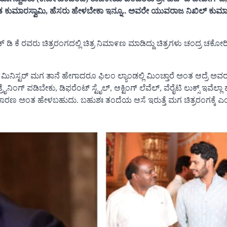
ಿತ ಕುಮಾರಸ್ವಾಮಿ, ಹೆಸರು ಹೇಳಬೇಕಾ ಇನ್ನೂ.. ಅವರೇ ಯುವರಾಜ ನಿಖಿಲ್ ಕುಮಾರ
ಿ ಕೆ ರವರು ಚಿತ್ರರಂಗದಲ್ಲಿ ಚಿತ್ರ ನಿಮಾ೯ಣ ಮಾಡಿದ್ದು ಚಿತ್ರಗಳು ಚಂದ್ರ ಚಕೋರ
ಿಸ್ಟರ್ ಮಗ ತಾನೆ ಹೇಗಾದರೂ ಫಿಲಂ ಲ್ಯಾಂಡಲ್ಲಿ ಮಿಂಚ್ತಾರೆ ಅಂತ ಆದ್ರೆ ಅವರು
ನಿಂಗ್ ಪಡಿಬೇಕು, ಡಿಫರೆಂಟ್ ಸ್ಟೈಲ್, ಆಕ್ಟಿಂಗ್ ಲೆವೆಲ್, ವೆರೈಟಿ ಲುಕ್ಸ್ ಇವೆಲ್ಲ
್ಕೆ ಕಾರಣ ಅಂತ ಹೇಳಬಹುದು. ಬಹುಶಃ ತಂದೆಯ ಆಸೆ ಇರುತ್ತೆ ಮಗ ಚಿತ್ರರಂಗಕ್ಕೆ ಎಂಟ