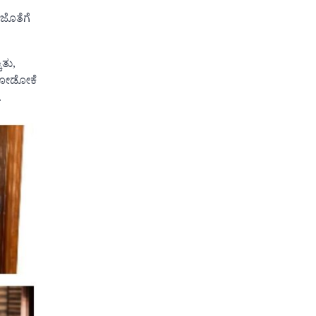
ಜೊತೆಗೆ
ಿತು,
ು ನೋಡೋಕೆ
.