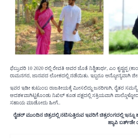
ಫೆಬ್ರುವರಿ 10 2020 ರಲ್ಲಿ ರೇವತಿ ಅವರ ಜೊತೆ ನಿಶ್ಚಿತಾರ್ಥ, ಎಂ ಕೃಷ್ಣಪ್ಪ (
ರಾಮನಗರ, ಜಾನಪದ ಲೋಕದಲ್ಲಿ ನಡೆಯಿತು. ಇಬ್ಬರೂ ಅನ್ಯೋನ್ಯವಾಗಿ ಜೀವನ 
ಇವರ ಇಡೀ ಕುಟುಂಬ ರಾಜಕೀಯಕ್ಕೆ ಮೀಸಲಿದ್ದು ಜನರಿಗಾಗಿ, ರೈತರ ಸಮಸ್ಯೆ
ಆದಶ೯ವಾಗಿಟ್ಟಕೊಂಡು ನಿಖಿಲ್ ಕೂಡ ಪಕ್ಷದಲ್ಲಿ ಸಕ್ರಿಯವಾಗಿ ಪಾಲ್ಗೊಳ್
ಸಹಾಯ ಮಾಡೋದು ಹೀಗೆ..
ರೈಡರ್ ಮುಂದಿನ ಚಿತ್ರದಲ್ಲಿ ನಟಿಸುತ್ತಿರುವ ಇವರಿಗೆ ಚಿತ್ರರಂಗದಲ್ಲಿ 
ಹ್ಯಾಪಿ ಬರ್ತ್‌ಡ