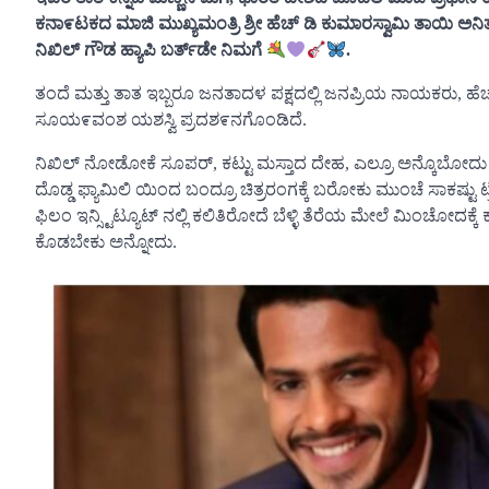
ಕನಾ೯ಟಕದ ಮಾಜಿ ಮುಖ್ಯಮಂತ್ರಿ ಶ್ರೀ ಹೆಚ್ ಡಿ ಕುಮಾರಸ್ವಾಮಿ ತಾಯಿ ಅನ
ನಿಖಿಲ್ ಗೌಡ ಹ್ಯಾಪಿ ಬರ್ತ್‌ಡೇ ನಿಮಗೆ
.
ತಂದೆ ಮತ್ತು ತಾತ ಇಬ್ಬರೂ ಜನತಾದಳ ಪಕ್ಷದಲ್ಲಿ ಜನಪ್ರಿಯ ನಾಯಕರು, ಹೆಚ್ ಡ
ಸೂಯ೯ವಂಶ ಯಶಸ್ವಿ ಪ್ರದಶ೯ನಗೊಂಡಿದೆ.
ನಿಖಿಲ್ ನೋಡೋಕೆ ಸೂಪರ್, ಕಟ್ಟು ಮಸ್ತಾದ ದೇಹ, ಎಲ್ರೂ ಅನ್ಕೊಬೋದು ಮಿನ
ದೊಡ್ಡ ಫ್ಯಾಮಿಲಿ ಯಿಂದ ಬಂದ್ರೂ ಚಿತ್ರರಂಗಕ್ಕೆ ಬರೋಕು ಮುಂಚೆ ಸಾಕಷ್ಟು ಟ್ರೈ
ಫಿಲಂ ಇನ್ಸ್ಟಿಟ್ಯೂಟ್ ನಲ್ಲಿ ಕಲಿತಿರೋದೆ ಬೆಳ್ಳಿ ತೆರೆಯ ಮೇಲೆ ಮಿಂಚೋದಕ
ಕೊಡಬೇಕು ಅನ್ನೋದು.