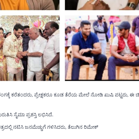
ಕ್ಕೆ ಕರೆತಂದರು, ಪ್ರೇಕ್ಷಕರೂ ಕೂಡ ತೆರೆಯ ಮೇಲೆ ನೋಡಿ ಖುಷಿ ಪಟ್ಟರು, ಈ ಚಿತ
ತಿಸಿ ಸೈಮಾ ಪ್ರಶಸ್ತಿ ಲಭಿಸಿದೆ.
ದಲ್ಲಿ ನಟಿಸಿ ಜನಮೆಚ್ಚುಗೆ ಗಳಿಸಿದರು, ತೆಲುಗಿನ ರಿಮೇಕ್