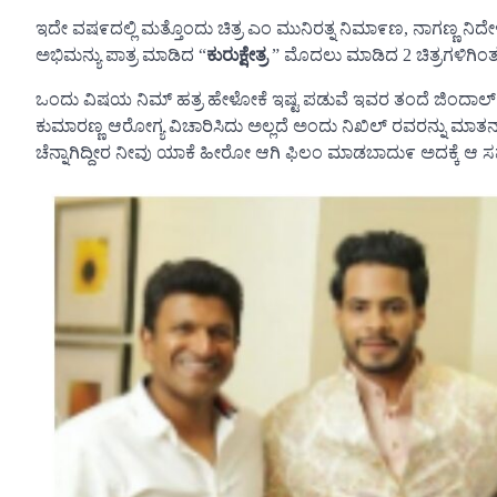
ಇದೇ ವಷ೯ದಲ್ಲಿ ಮತ್ತೊಂದು ಚಿತ್ರ ಎಂ ಮುನಿರತ್ನ ನಿಮಾ೯ಣ, ನಾಗಣ್ಣ ನ
ಅಭಿಮನ್ಯು ಪಾತ್ರ ಮಾಡಿದ “
ಕುರುಕ್ಷೇತ್ರ
” ಮೊದಲು ಮಾಡಿದ 2 ಚಿತ್ರಗಳಿಗಿಂತ 
ಒಂದು ವಿಷಯ ನಿಮ್ ಹತ್ರ ಹೇಳೋಕೆ ಇಷ್ಟ ಪಡುವೆ ಇವರ ತಂದೆ ಜಿಂದಾಲ್ ಆಸ್
ಕುಮಾರಣ್ಣ ಆರೋಗ್ಯ ವಿಚಾರಿಸಿದು ಅಲ್ಲದೆ ಅಂದು ನಿಖಿಲ್ ರವರನ್ನು ಮಾತನ
ಚೆನ್ನಾಗಿದ್ದೀರ ನೀವು ಯಾಕೆ ಹೀರೋ ಆಗಿ ಫಿಲಂ ಮಾಡಬಾದು೯ ಅದಕ್ಕೆ