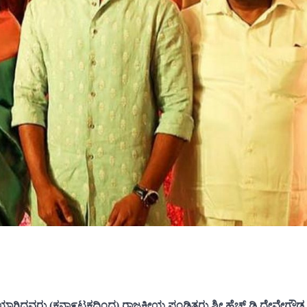
ಾಗಿದ್ದವರು (ಕನಾ೯ಟಕದಿಂದ) ರಾಜಕೀಯ ಪಂಡಿತರು ಶ್ರೀ ಹೆಚ್ ಡಿ ದೇವೇಗೌಡ, 