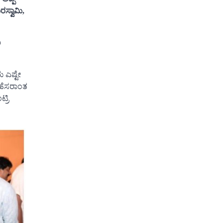
ಸ್ವಾಮಿ,
ಿ
 ಎಷ್ಟೇ
ಾ ಹೆಸರಾಂತ
್ರಿ