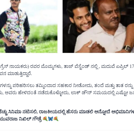
ಕಾಂಗ್ರೆಸ್ ನಾಯಕರು) ರವರ ಮೊಮ್ಮಗಳು, ತಾಜ್ ವೆಸ್ಟೆಂಡ್ ನಲ್ಲಿ , ಮದುವೆ ಏಪ್ರಿಲ್ 1
ಮಾಡುತ್ತಿದ್ದಾರೆ.
ಗಳನ್ನು ಪರಿಹರಿಸಲು ತಮ್ಮಿಂದಾದ ಸಹಕಾರ ನೀಡೋದು, ತಂದೆ ಮತ್ತು ತಾತ ರನ್ನು
ಳೋದು, ಅವರು ಹೇಳಿದಂತೆ ನಡೆದುಕೊಳ್ಳೋದು, ಲಾಕ್ ಡೌನ್ ಸಮಯದಲ್ಲಿ ಎಷ್ಟೋ ಜನ
ಇನ್ನೂ ಹೆಚ್ಚು ಸಿನಿಮಾ ನಟಿಸಲಿ, ರಾಜಕೀಯದಲ್ಲಿ ಹೆಸರು ಮಾಡಲಿ ಅನ್ನೋದೆ ಅಭಿಮಾನ
ೇ ಯುವರಾಜ ನಿಖಿಲ್ ಗೌಡ್ರೆ