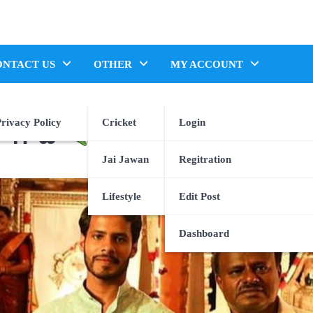
ONTACT US
OTHER
MY ACCOUNT
rivacy Policy
Cricket
Login
ಲ್ ಗೌಡ
Jai Jawan
Regitration
Lifestyle
Edit Post
Dashboard