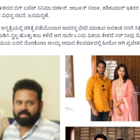
ಿದೇ೯ಶನದ ಬಿಗ್ ಬಜೆಟ್ ಸಿನಿಮಾ ದಶ೯ನ್, ಅಜು೯ನ್ ಸಜಾ೯, ಶಶಿಕುಮಾರ್ ಇತರರ 
ವಿಭಿನ್ನ ನಟನೆ, ಜನಮನ್ನಣೆ.
ಪತ್ರೆಯಲ್ಲಿ ಚಿಕಿತ್ಸೆ ಪಡೆಯೋವಾಗ ಅವರನ್ನ ಭೇಟಿ ಮಾಡುವ ಅವಕಾಶ ನನಗೆ ಸಿಕ್ಕ
ಾಡಿಸಿ ಸ್ವಲ್ಪ ಹೊತ್ತು ಕಾಲ ಕಳೆದೆ ಆಗ ನಾನೇ ಒಂದು ವಿಶಯ ಕೇಳಿದೆ ಸರ್ ನೀವ
 ಆ ಸಮಯ ಬರಲಿ ನೋಡೋಣ ಅಂದ್ರು ಅದಾದ ಕೆಲವಷ೯ದಲ್ಲಿ ಹೀರೋ ಆಗಿ ಪ್ರವೇಶ