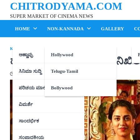
CHITRODYAMA.COM
Skip
to
SUPER MARKET OF CINEMA NEWS
content
HOME
NON-KANNADA
GALLERY
C
KANNADA
ಅಣ್ಣಾವ್ರು
Hollywood
P
ಹ್ಯಾಪಿ ಬರ್ತ್‌ಡೇ ಯುವರಾಜ ನಿಖಿ
ಸಿನಿಮಾ ಸುದ್ದಿ
Telugu-Tamil
22/01/2021
ಪರಿಚಯ ಮಾಲಿಕೆ
Bollywood
ವಿಮರ್ಶೆ
ಸಾಂದರ್ಭಿಕ
ಸಂಪಾದಕೀಯ