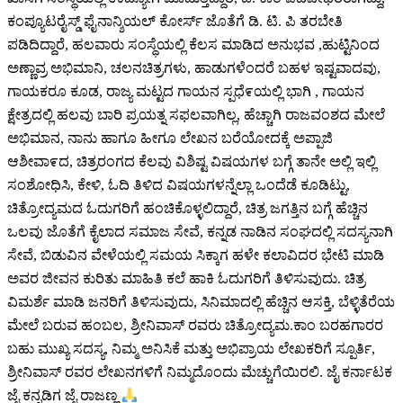
ಕಂಪ್ಯೂಟರೈಸ್ಡ್ ಫೈನಾನ್ಶಿಯಲ್ ಕೋರ್ಸ್ ಜೊತೆಗೆ ಡಿ. ಟಿ. ಪಿ ತರಬೇತಿ
ಪಡಿದಿದ್ದಾರೆ, ಹಲವಾರು ಸಂಸ್ಥೆಯಲ್ಲಿ ಕೆಲಸ ಮಾಡಿದ ಅನುಭವ ,ಹುಟ್ಟಿನಿಂದ
ಅಣ್ಣಾವ್ರ ಅಭಿಮಾನಿ, ಚಲನಚಿತ್ರಗಳು, ಹಾಡುಗಳೆಂದರೆ ಬಹಳ ಇಷ್ಟವಾದವು,
ಗಾಯಕರೂ ಕೂಡ, ರಾಜ್ಯ ಮಟ್ಟದ ಗಾಯನ ಸ್ಪಧೆ೯ಯಲ್ಲಿ ಭಾಗಿ , ಗಾಯನ
ಕ್ಷೇತ್ರದಲ್ಲಿ ಹಲವು ಬಾರಿ ಪ್ರಯತ್ನ ಸಫಲವಾಗಿಲ್ಲ, ಹೆಚ್ಚಾಗಿ ರಾಜವಂಶದ ಮೇಲೆ
ಅಭಿಮಾನ, ನಾನು ಹಾಗೂ ಹೀಗೂ ಲೇಖನ ಬರೆಯೋದಕ್ಕೆ ಅಪ್ಪಾಜಿ
ಆಶೀವಾ೯ದ, ಚಿತ್ರರಂಗದ ಕೆಲವು ವಿಶಿಷ್ಟ ವಿಷಯಗಳ ಬಗ್ಗೆ ತಾನೇ ಅಲ್ಲಿ ಇಲ್ಲಿ
ಸಂಶೋಧಿಸಿ, ಕೇಳಿ, ಓದಿ ತಿಳಿದ ವಿಷಯಗಳನ್ನೆಲ್ಲಾ ಒಂದೆಡೆ ಕೂಡಿಟ್ಟು,
ಚಿತ್ರೋದ್ಯಮದ ಓದುಗರಿಗೆ ಹಂಚಿಕೊಳ್ಳಲಿದ್ದಾರೆ, ಚಿತ್ರ ಜಗತ್ತಿನ ಬಗ್ಗೆ ಹೆಚ್ಚಿನ
ಒಲವು ಜೊತೆಗೆ ಕೈಲಾದ ಸಮಾಜ ಸೇವೆ, ಕನ್ನಡ ನಾಡಿನ ಸಂಘದಲ್ಲಿ ಸದಸ್ಯನಾಗಿ
ಸೇವೆ, ಬಿಡುವಿನ ವೇಳೆಯಲ್ಲಿ ಸಮಯ ಸಿಕ್ಕಾಗ ಹಳೇ ಕಲಾವಿದರ ಭೇಟಿ ಮಾಡಿ
ಅವರ ಜೀವನ ಕುರಿತು ಮಾಹಿತಿ ಕಲೆ ಹಾಕಿ ಓದುಗರಿಗೆ ತಿಳಿಸುವುದು. ಚಿತ್ರ
ವಿಮರ್ಶೆ ಮಾಡಿ ಜನರಿಗೆ ತಿಳಿಸುವುದು, ಸಿನಿಮಾದಲ್ಲಿ ಹೆಚ್ಚಿನ ಆಸಕ್ತಿ, ಬೆಳ್ಳಿತೆರೆಯ
ಮೇಲೆ ಬರುವ ಹಂಬಲ, ಶ್ರೀನಿವಾಸ್ ರವರು ಚಿತ್ರೋದ್ಯಮ.ಕಾಂ ಬರಹಗಾರರ
ಬಹು ಮುಖ್ಯ ಸದಸ್ಯ, ನಿಮ್ಮ ಅನಿಸಿಕೆ ಮತ್ತು ಅಭಿಪ್ರಾಯ ಲೇಖಕರಿಗೆ ಸ್ಪೂರ್ತಿ,
ಶ್ರೀನಿವಾಸ್ ರವರ ಲೇಖನಗಳಿಗೆ ನಿಮ್ಮದೊಂದು ಮೆಚ್ಚುಗೆಯಿರಲಿ. ಜೈ ಕರ್ನಾಟಕ
ಜೈ ಕನ್ನಡಿಗ ಜೈ ರಾಜಣ್ಣ