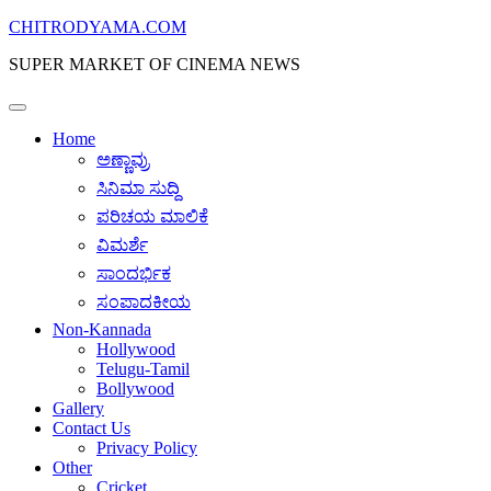
Skip
CHITRODYAMA.COM
to
SUPER MARKET OF CINEMA NEWS
content
Home
ಅಣ್ಣಾವ್ರು
ಸಿನಿಮಾ ಸುದ್ದಿ
ಪರಿಚಯ ಮಾಲಿಕೆ
ವಿಮರ್ಶೆ
ಸಾಂದರ್ಭಿಕ
ಸಂಪಾದಕೀಯ
Non-Kannada
Hollywood
Telugu-Tamil
Bollywood
Gallery
Contact Us
Privacy Policy
Other
Cricket