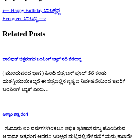
Post
⟵
Happy Birthday ಬಾಲಕೃಷ್ಣ
navigation
Evergreen ಬಾಲಣ್ಣ
⟶
Related Posts
ಬಾಲಿವುಡ್ ಚಿತ್ರರಂಗದ ಜಂಪಿಂಗ್ ಜ್ಯಾಕ್ ನಟ ಜಿತೇಂದ್ರ
( ಮುಂದುವರೆದ ಭಾಗ ) ಹಿಂದಿ ಚಿತ್ರ ಬನ್ ಪೂಲ್ ತೆರೆ ಕಂಡು
ಯಶಸ್ವಿಯಾಯಿತಲ್ಲದೆ ಈ ಚಿತ್ರದಲ್ಲಿನ ನೃತ್ಯ ದ ನಿರ್ವಹಣೆಯಿಂದ ಇವರಿಗೆ
ಜಂಪಿಂಗ್ ಜ್ಯಾಕ್ ಎಂಬ…
ಅಸ್ಸಾಂ ಚಿತ್ರ ರಂಗ
ಸುಮಾರು ೮೦ ವರ್ಷಗಳಿಗಿಂತಲೂ ಅಧಿಕ ಇತಿಹಾಸವನ್ನು ಹೊಂದಿರುವ
ಆಸ್ಸಾಮ್ ಚಿತ್ರರಂಗ ಆದರೂ ನಿರೀಕ್ಷಿತ ಮಟ್ಟದಲ್ಲಿ ಬೆಳವಣಿಗೆಯನ್ನು ಕಾಣದೇ