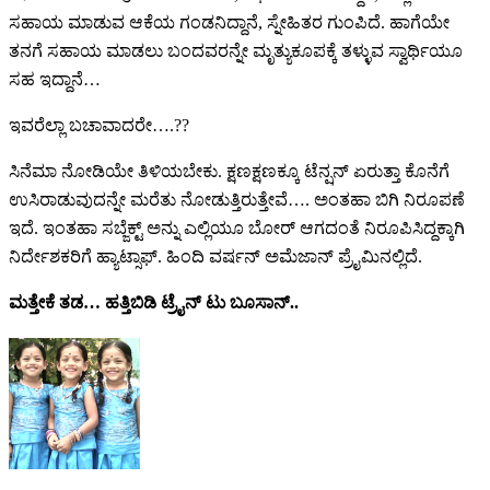
ಸಹಾಯ ಮಾಡುವ ಆಕೆಯ ಗಂಡನಿದ್ದಾನೆ, ಸ್ನೇಹಿತರ ಗುಂಪಿದೆ. ಹಾಗೆಯೇ
ತನಗೆ ಸಹಾಯ ಮಾಡಲು ಬಂದವರನ್ನೇ ಮೃತ್ಯುಕೂಪಕ್ಕೆ ತಳ್ಳುವ ಸ್ವಾರ್ಥಿಯೂ
ಸಹ ಇದ್ದಾನೆ…
ಇವರೆಲ್ಲಾ ಬಚಾವಾದರೇ….??
ಸಿನೆಮಾ ನೋಡಿಯೇ ತಿಳಿಯಬೇಕು. ಕ್ಷಣಕ್ಷಣಕ್ಕೂ ಟೆನ್ಷನ್ ಏರುತ್ತಾ ಕೊನೆಗೆ
ಉಸಿರಾಡುವುದನ್ನೇ ಮರೆತು ನೋಡುತ್ತಿರುತ್ತೇವೆ…. ಅಂತಹಾ ಬಿಗಿ ನಿರೂಪಣೆ
ಇದೆ. ಇಂತಹಾ ಸಬ್ಜೆಕ್ಟ್ ಅನ್ನು ಎಲ್ಲಿಯೂ ಬೋರ್ ಆಗದಂತೆ ನಿರೂಪಿಸಿದ್ದಕ್ಕಾಗಿ
ನಿರ್ದೇಶಕರಿಗೆ ಹ್ಯಾಟ್ಸಾಫ್. ಹಿಂದಿ ವರ್ಷನ್ ಅಮೆಜಾನ್ ಪ್ರೈಮಿನಲ್ಲಿದೆ.
ಮತ್ತೇಕೆ ತಡ…‌ ಹತ್ತಿಬಿಡಿ ಟ್ರೈನ್ ಟು ಬೂಸಾನ್..