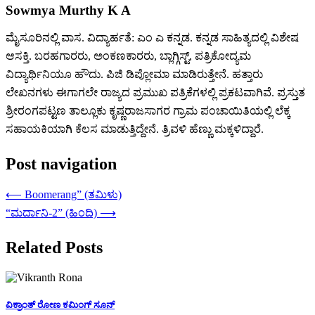
Sowmya Murthy K A
ಮೈಸೂರಿನಲ್ಲಿ ವಾಸ. ವಿದ್ಯಾರ್ಹತೆ: ಎಂ ಎ ಕನ್ನಡ. ಕನ್ನಡ ಸಾಹಿತ್ಯದಲ್ಲಿ ವಿಶೇಷ
ಆಸಕ್ತಿ. ಬರಹಗಾರರು, ಅಂಕಣಕಾರರು, ಬ್ಲಾಗ್ಗಿಸ್ಟ್, ಪತ್ರಿಕೋದ್ಯಮ
ವಿದ್ಯಾರ್ಥಿನಿಯೂ ಹೌದು. ಪಿಜಿ ಡಿಪ್ಲೋಮಾ ಮಾಡಿರುತ್ತೇನೆ. ಹತ್ತಾರು
ಲೇಖನಗಳು ಈಗಾಗಲೇ ರಾಜ್ಯದ ಪ್ರಮುಖ ಪತ್ರಿಕೆಗಳಲ್ಲಿ ಪ್ರಕಟವಾಗಿವೆ. ಪ್ರಸ್ತುತ
ಶ್ರೀರಂಗಪಟ್ಟಣ ತಾಲ್ಲೂಕು ಕೃಷ್ಣರಾಜಸಾಗರ ಗ್ರಾಮ ಪಂಚಾಯಿತಿಯಲ್ಲಿ ಲೆಕ್ಕ
ಸಹಾಯಕಿಯಾಗಿ ಕೆಲಸ ಮಾಡುತ್ತಿದ್ದೇನೆ. ತ್ರಿವಳಿ ಹೆಣ್ಣು ಮಕ್ಕಳಿದ್ದಾರೆ.
Post navigation
⟵
Boomerang” (ತಮಿಳು)
“ಮರ್ದಾನಿ-2” (ಹಿಂದಿ)
⟶
Related Posts
ವಿಕ್ರಾಂತ್ ರೋಣ ಕಮಿಂಗ್ ಸೂನ್