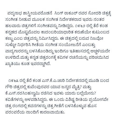
ಪದ್ಮನಾಭ ಶಾಸ್ತ್ರೀಯವರೊಡನೆ ಸಿಂಗ್ ಠಾಕೂರ್ ರವರ ಸೋದರಿ ಚಿತ್ರಕ್ಕೆ
ಸಂಗೀತ ನೀಡುವ ಮೂಲಕ ಸಂಗೀತ ನಿರ್ದೇಶಕರಾದ ಇವರು ನಂತರ
ಹಲವಾರು ಚಿತ್ರಗಳಿಗೆ ಸಂಗೀತವನ್ನು ನೀಡಿದ್ದರು. ೧೯೬೨ ರಲ್ಲಿ ತೆರೆ ಕಂಡ
ಕನ್ನಡದ ಮೊಟ್ಟಮೊದಲ ಕಾದಂಬರಿಯಾಧಾರಿತ ಕರುಣೆಯೇ ಕುಟುಂಬದ
ಕಣ್ಣು ಎಂಬ ಚಿತ್ರವನ್ನು ನಿರ್ಮಿಸಿದ್ದರು. ಈ ಚಿತ್ರದಲ್ಲಿ ಬರುವ ನಿಜವೋ
ಸುಳ್ಳೋ ನಿರ್ಧರಿಸಿ ಗೀತೆಯ ಸಂಗೀತ ಸಂಯೋಜನೆಗೆ ಎಂಬತ್ತು
ವಾದ್ಯಗಾರರನ್ನು ಬಳಸಿಕೊಂಡಿದ್ದು ಇಂದಿಗೂ ಇತಿಹಾಸದಲ್ಲಿ ಅಚ್ಚಳಿಯದೇ
ಉಳಿದಿದೆ.ಮತ್ತು ಕನ್ನಡ ಚಿತ್ರರಂಗಕ್ಕೆ ಕವಿಗಳ ರಚನೆಯನ್ನು ಪರಿಚಯಿಸಿದ
ಖ್ಯಾತಿಯು ಕೂಡ ಇವರದ್ದಾಗಿದೆ.
೧೯೬೩ ರಲ್ಲಿ ತೆರೆ ಕಂಡ ಎಸ್.ಕೆ.ಎ.ಚಾರಿ ನಿರ್ದೇಶನದಲ್ಲಿ ಮೂಡಿ ಬಂದ
ಗೌರಿ ಚಿತ್ರದಲ್ಲಿ ಕುವೆಂಪುರವರ ಯಾವ ಜನ್ಮದ ಮೈತ್ರಿ? ಮತ್ತು
ಕೆ.ಎಸ್.ನರಸಿಂಹಸ್ವಾಮಿ ರಚಿಸಿದ ಇವಳು ಯಾರು ಬಲ್ಲೆಯೇನು?
ಕವಿತೆಗಳನ್ನು ಅಳವಡಿಸಿದ್ದರು. ಈ ಒಂದು ವಿಶಿಷ್ಟ ರೀತಿಯ ಪ್ರಯೋಗವೇ
ಚಿತ್ರ ರಂಗದಲ್ಲಿ ಕವನಗಳನ್ನು ಚಿತ್ರ ಗೀತೆಗೆ ಬಳಸಿಕೊಳ್ಳುವ ಹೊಸ
ಪರಂಪರೆಯ ನಾಂದಿಗೆ ಕಾರಣವಾಯಿತು.