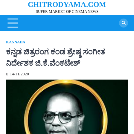
CHITRODYAMA.COM
Skip
to
SUPER MARKET OF CINEMA NEWS
content
KANNADA
ಕನ್ನಡ ಚಿತ್ರರಂಗ ಕಂಡ ಶ್ರೇಷ್ಠ ಸಂಗೀತ
ನಿರ್ದೇಶಕ ಜಿ.ಕೆ.ವೆಂಕಟೇಶ್
14/11/2020