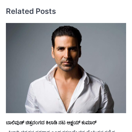
Related Posts
ಬಾಲಿವುಡ್ ಚಿತ್ರರಂಗದ ಕಿಲಾಡಿ ನಟ ಅಕ್ಷಯ್ ಕುಮಾರ್