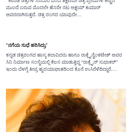
ಕಿಲಾಡಿ ಚಿತ್ರಗಳ ಸರದಾರ ಎಂದ ತಕ್ಷಣವೇ ಚಿತ್ರ ಪ್ರೇಮಿಗಳ ಕಣ್ಣಿನ
ಮುಂದೆ ಬರುವ ಮೊದಲೇ ಹೆಸರೇ ನಟ ಅಕ್ಷಯ್ ಕುಮಾರ್
ಅವರದಾಗಿರುತ್ತದೆ. ಚಿತ್ರ ರಂಗದ ಯಾವುದೇ…
“ನಗೆಯ ಸುಧೆ ಹರಿಸಿದ್ರು”
ಕನ್ನಡ ಚಿತ್ರರಂಗದ ಹಾಸ್ಯ ಕಲಾವಿದರು ಹಾಗೂ ರಾಕ್ಲೈನ್ವೆಂಕಟೇಶ್ ಅವರ
ಸಿನಿ ನಿರ್ಮಾಣ ಸಂಸ್ಥೆಯಲ್ಲಿ ಕೆಲಸ ಮಾಡುತ್ತಿದ್ದ “ರಾಕ್ಲೈನ್ ಸುಧಾಕರ್”
ಇಂದು ಬೆಳಗ್ಗೆ ತೀವ್ರ ಹೃದಯಾಘಾತದಿಂದ ಕೊನೆ ಉಸಿರೆಳೆದಿದ್ದಾರೆ.…