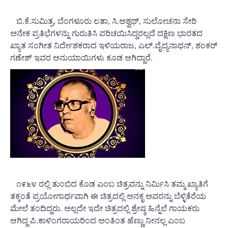
ಬಿ.ಕೆ.ಸುಮಿತ್ರ, ಬೆಂಗಳೂರು ಲತಾ, ಸಿ.ಅಶ್ವಥ್, ಸುಲೋಚನಾ ಸೇರಿ
ಅನೇಕ ಪ್ರತಿಭೆಗಳನ್ನು ಗುರುತಿಸಿ ಪರಿಚಯಿಸಿದ್ದರಲ್ಲದೆ ದಕ್ಷಿಣ ಭಾರತದ
ಖ್ಯಾತ ಸಂಗೀತ ನಿರ್ದೇಶಕರಾದ ಇಳಿಯರಾಜ, ಎಲ್.ವೈದ್ಯನಾಥನ್, ಶಂಕರ್
ಗಣೇಶ್ ಇವರ ಅನುಯಾಯಿಗಳು ಕೂಡ ಆಗಿದ್ದಾರೆ.
೧೯೬೪ ರಲ್ಲಿ ತುಂಬಿದ ಕೊಡ ಎಂಬ ಚಿತ್ರವನ್ನು ನಿರ್ಮಿಸಿ ತಮ್ಮ ಖ್ಯಾತಿಗೆ
ತಕ್ಕಂತೆ ಪ್ರಯೋಗಾರ್ಥವಾಗಿ ಈ ಚಿತ್ರದಲ್ಲಿ ಅನಕೃ ಅವರನ್ನು ಬೆಳ್ಳಿತೆರೆಯ
ಮೇಲೆ ತಂದಿದ್ದರು. ಅಲ್ಲದೇ ಇದೇ ಚಿತ್ರದಲ್ಲಿ ಶ್ರೇಷ್ಠ ಹಿನ್ನೆಲೆ ಗಾಯಕರು
ಆಗಿದ್ದ ಪಿ.ಕಾಳಿಂಗರಾಯರಿಂದ ಅಂತಿಂತ ಹೆಣ್ಣು ನೀನಲ್ಲ ಎಂಬ