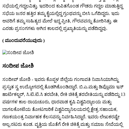
ಸಭೆಯಲ್ಲಿ ಗದ್ದಲವಿತ್ತು. ಇದರಿಂದ ಕುಪಿತಗೊಂಡ ಗೌಡರು ಗದ್ದಲ ಮಾಡುತ್ತಿದ್ದ
ಸಭೆಯ ಜನರ ಹತ್ತಿರ ತಮ್ಮ ಕೈಯಲ್ಲಿದ್ದ ಗ್ರಂಥವನ್ನು ಬೀಸಿ ಒಗೆದಿದ್ದರು. ಇದು
ಅವರಿಗೆ ತಮ್ಮ ಸಾಹಿತ್ಯದ ಮೇಲೆ ಇದ್ದ ಪ್ರೀತಿ, ಗೌರವವನ್ನು ತೋರಿಸಿತ್ತು. ಈ
ಎರಡು ಪ್ರಸಂಗಗಳು ಆಗಿನ ಕಾಲದಲ್ಲಿ ಪ್ರಖ್ಯಾತಿಯನ್ನು ಪಡೆದಿದ್ದವು.
( ಮುಂದುವರೆಯುವುದು )
ಸಂದೀಪ ಜೋಶಿ
ಸಂದೀಪ್ ಜೋಶಿ - ಇವರು ಕೊಪ್ಪಳ ಜಿಲ್ಲೆಯ ಗಂಗಾವತಿ ನಿವಾಸಿಯಾಗಿದ್ದು
ಪ್ರಸ್ತುತ ಸ್ವ ಉದ್ಯೋಗದಲ್ಲಿ ತೊಡಗಿಕೊಂಡಿದ್ದಾರೆ. ಬಿ.ಎ.ಮತ್ತು ಡಿಪ್ಲೊಮಾ ಇನ್
ಹಾರ್ಟಿಕಲ್ಚರ್, ಸಿ.ಟಿ.ಟಿ.ಸಿ ತರಬೇತಿ, ರೇಕಿ ಚಿಕಿತ್ಸೆ ತರಬೇತಿಯನ್ನು ಪಡೆದಿದ್ದು 13
ವರ್ಷಗಳ ಕಾಲ ರಾಯಚೂರು, ಧಾರವಾಡ ಕೃಷಿ ವಿಶ್ವವಿದ್ಯಾಲಯ ಮತ್ತು
ಬಾಗಲಕೋಟೆಯ ತೋಟಗಾರಿಕೆ ವಿಶ್ವವಿದ್ಯಾನಿಲಯದಲ್ಲಿ ಕ್ಷೇತ್ರ ಸಹಾಯಕ,
ಗಣಕಯಂತ್ರ ನಿರ್ವಾಹಕ ಕೆಲಸವನ್ನು ನಿರ್ವಹಿಸಿದ್ದಾರೆ. ಇವರು ಲೇಖಕರಷ್ಟೇ
ಅಲ್ಲ.‌ನಟರು ಕೂಡ. ವೃತ್ತಿಯ ಜೊತೆಗೆ ರೇಕಿ ಚಿಕಿತ್ಸೆ ಮತ್ತು ಸಮಾಜ ಸೇವೆಯಲ್ಲಿ