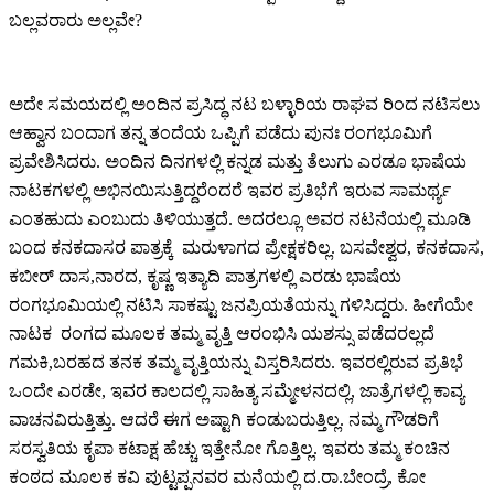
ಬಲ್ಲವರಾರು ಅಲ್ಲವೇ?
ಅದೇ ಸಮಯದಲ್ಲಿ ಅಂದಿನ ಪ್ರಸಿದ್ಧ ನಟ ಬಳ್ಳಾರಿಯ ರಾಘವ ರಿಂದ ನಟಿಸಲು
ಆಹ್ವಾನ ಬಂದಾಗ ತನ್ನ ತಂದೆಯ ಒಪ್ಪಿಗೆ ಪಡೆದು ಪುನಃ ರಂಗಭೂಮಿಗೆ
ಪ್ರವೇಶಿಸಿದರು. ಅಂದಿನ ದಿನಗಳಲ್ಲಿ ಕನ್ನಡ ಮತ್ತು ತೆಲುಗು ಎರಡೂ ಭಾಷೆಯ
ನಾಟಕಗಳಲ್ಲಿ ಅಭಿನಯಿಸುತ್ತಿದ್ದರೆಂದರೆ ಇವರ ಪ್ರತಿಭೆಗೆ ಇರುವ ಸಾಮರ್ಥ್ಯ
ಎಂತಹುದು ಎಂಬುದು ತಿಳಿಯುತ್ತದೆ. ಅದರಲ್ಲೂ ಅವರ ನಟನೆಯಲ್ಲಿ ಮೂಡಿ
ಬಂದ ಕನಕದಾಸರ ಪಾತ್ರಕ್ಕೆ ಮರುಳಾಗದ ಪ್ರೇಕ್ಷಕರಿಲ್ಲ. ಬಸವೇಶ್ವರ, ಕನಕದಾಸ,
ಕಬೀರ್ ದಾಸ,ನಾರದ, ಕೃಷ್ಣ ಇತ್ಯಾದಿ ಪಾತ್ರಗಳಲ್ಲಿ ಎರಡು ಭಾಷೆಯ
ರಂಗಭೂಮಿಯಲ್ಲಿ ನಟಿಸಿ ಸಾಕಷ್ಟು ಜನಪ್ರಿಯತೆಯನ್ನು ಗಳಿಸಿದ್ದರು. ಹೀಗೆಯೇ
ನಾಟಕ ರಂಗದ ಮೂಲಕ ತಮ್ಮ ವೃತ್ತಿ ಆರಂಭಿಸಿ ಯಶಸ್ಸು ಪಡೆದರಲ್ಲದೆ
ಗಮಕಿ,ಬರಹದ ತನಕ ತಮ್ಮ ವೃತ್ತಿಯನ್ನು ವಿಸ್ತರಿಸಿದರು. ಇವರಲ್ಲಿರುವ ಪ್ರತಿಭೆ
ಒಂದೇ ಎರಡೇ, ಇವರ ಕಾಲದಲ್ಲಿ ಸಾಹಿತ್ಯ ಸಮ್ಮೇಳನದಲ್ಲಿ, ಜಾತ್ರೆಗಳಲ್ಲಿ ಕಾವ್ಯ
ವಾಚನವಿರುತ್ತಿತ್ತು. ಆದರೆ ಈಗ ಅಷ್ಟಾಗಿ ಕಂಡುಬರುತ್ತಿಲ್ಲ. ನಮ್ಮ ಗೌಡರಿಗೆ
ಸರಸ್ವತಿಯ ಕೃಪಾ ಕಟಾಕ್ಷ ಹೆಚ್ಚು ಇತ್ತೇನೋ ಗೊತ್ತಿಲ್ಲ. ಇವರು ತಮ್ಮ ಕಂಚಿನ
ಕಂಠದ ಮೂಲಕ ಕವಿ ಪುಟ್ಟಪ್ಪನವರ ಮನೆಯಲ್ಲಿ ದ.ರಾ.ಬೇಂದ್ರೆ, ಕೋ