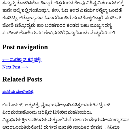
ತಮ್ಮನ್ನು ತೊಡಗಿಸಿಕೊಂಡಿದ್ದಾರೆ. ಚಿತ್ರರಂಗದ ಕೆಲವು ವಿಶಿಷ್ಟ ವಿಷಯಗಳ ಬಗ್ಗೆ
ತಾನೇ ಅಲ್ಲಿ ಇಲ್ಲಿ ಸಂಶೋಧಿಸಿ, ಕೇಳಿ, ಓದಿ ತಿಳಿದ ವಿಷಯಗಳನ್ನೆಲ್ಲಾ ಒಂದೆಡೆ
ಕೂಡಿಟ್ಟು, ಚಿತ್ರೋದ್ಯಮದ ಓದುಗರೊಂದಿಗೆ ಹಂಚಿಕೊಳ್ಳಲಿದ್ದಾರೆ. ಸಂದೀಪ್‌
ಜೋಶಿ ಚಿತ್ರೋದ್ಯಮ.ಕಾಂ ಬರಹಗಾರರ ತಂಡದ ಬಹು ಮುಖ್ಯ ಸದಸ್ಯ.
ಸಂದೀಪ್ ಜೋಶಿಯವರ ಲೇಖನಗಳಿಗೆ ನಿಮ್ಮದೊಂದು ಮೆಚ್ಚುಗೆಯಿರಲಿ
Post navigation
⟵
ಮರಕ್ಕಾರ್ ಕನ್ನಡಕ್ಕೆ!
Next Post
⟶
Related Posts
ಪರದೆಯ ಮೇಲೆ ಚರಿತ್ರೆ
ಬಯೋಪಿಕ್, ಆತ್ಮಚಿತ್ರೆ, ನೈಜಘಟನೆಆಧಾರಿತಚಿತ್ರಗಳುಈಗಿನಟ್ರೆಂಡ್ …
ವೀರಮರಣಹೊಂದು ಚರಿತ್ರೆಪುಟಸೇರಿದಮಹನೀಯರು,
ವಿಜ್ಞಾನಿಗಳುಕ್ರೀಡಾಪಟುಗಳುಮತ್ತುಎಲೆಮರೆಯಕಾಯಂತೆಇರುವಅಸಂಖ್ಯಾತಸಾಧ
ಅದರಒಂದುಕಿರುನೋಟ ದುರ್ಗದ ಮದಕರಿ ನಾಯಕರ ಜೀವನ .. ಸಿನಿಮಾ