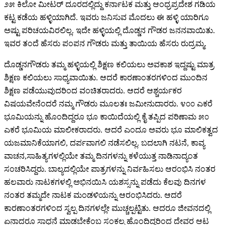
೨೫ ಕಿಲೋ ಮೀಟರ್ ದೂರದಲ್ಲಿದ್ದು ಕರ್ನಾಟಕ ಮತ್ತು ಆಂಧ್ರಪ್ರದೇಶ ಗಡಿಯ
ಕಟ್ಟ ಕಡೆಯ ಹಳ್ಳಿಯಾಗಿದೆ. ಇವರು ಜನಿಸುವ ಮೊದಲು ಈ ಹಳ್ಳಿ ಯಾರಿಗೂ
ಅಷ್ಟು ಪರಿಚಯವಿರಲಿಲ್ಲ. ಇದೇ ಹಳ್ಳಿಯಲ್ಲಿ ದೊಡ್ಡನ ಗೌಡರ ಜನನವಾಯಿತು.
ಇವರ ತಂದೆ ಹೆಸರು ಪಂಪನ ಗೌಡರು ಮತ್ತು ತಾಯಿಯ ಹೆಸರು ರುದ್ರಮ್ಮ.
ದೊಡ್ಡನಗೌಡರು ತಮ್ಮ ಹಳ್ಳಿಯಲ್ಲಿ ಶಿಕ್ಷಣ ಕಲಿಯಲು ಅವಕಾಶ ಇದ್ದಷ್ಟು ಮಾತ್ರ
ಶಿಕ್ಷಣ ಕಲಿಯಲು ಸಾಧ್ಯವಾಯಿತು. ಆದರೆ ಕಾರಣಾಂತರಗಳಿಂದ ಮುಂದಿನ
ಶಿಕ್ಷಣ ಪಡೆಯುವುದರಿಂದ ವಂಚಿತರಾದರು. ಆದರೆ ಆಶ್ಚರ್ಯಕರ
ವಿಷಯವೇನೆಂದರೆ ನಮ್ಮ ಗೌಡರು ಮೂಲತಃ ಜಮೀನುದಾರರು. ೪೦೦ ಎಕರೆ
ಭೂಮಿಯನ್ನು ಹೊಂದಿದ್ದರೂ ಭೂ ಕಾಯಿದೆಯಲ್ಲಿ ಕೈ ತಪ್ಪಿದ ಪರಿಣಾಮ ೫೦
ಎಕರೆ ಭೂಮಿಯ ಮಾಲೀಕರಾದರು. ಆದರೆ ಎಂದೂ ಅವರು ಭೂ ಮಾಲಿಕತ್ವದ
ಯಜಮಾನಿಕೆಯಾಗಲಿ, ದರ್ಪವಾಗಲಿ ನಡೆಸಲಿಲ್ಲ. ಬದಲಾಗಿ ನಟನೆ, ಕಾವ್ಯ
ವಾಚನ,ಸಾಹಿತ್ಯಗಳಲ್ಲಿಯೇ ತಮ್ಮ ದಿನಗಳನ್ನು ಕಳೆಯುತ್ತ ನಾಡಿನಾದ್ಯಂತ
ಸಂಚರಿಸಿದ್ದರು. ಬಾಲ್ಯದಲ್ಲಿಯೇ ಪಾತ್ರಗಳನ್ನು ನಿರ್ವಹಿಸಲು ಆರಂಭಿಸಿ ನಂತರ
ಹಲವಾರು ನಾಟಕಗಳಲ್ಲಿ ಅಭಿನಯಿಸಿ ಯಶಸ್ಸನ್ನು ಪಡೆದು ಕೆಲವು ದಿನಗಳ
ನಂತರ ತಮ್ಮದೇ ನಾಟಕ ಮಂಡಳಿಯನ್ನು ಆರಂಭಿಸಿದರು. ಆದರೆ
ಕಾರಣಾಂತರಗಳಿಂದ ಸ್ವಲ್ಪ ದಿನಗಳಲ್ಲೇ ಮುಚ್ಚಲ್ಪಟ್ಟಿತು. ಆದರೂ ಜೀವನದಲ್ಲಿ
ಏನಾದರೂ ಸಾಧನೆ ಮಾಡಬೇಕೆಂಬ ಸಂಕಲ್ಪ ಹೊಂದಿದ್ದರಿಂದ ದೇವರ ಆಟ