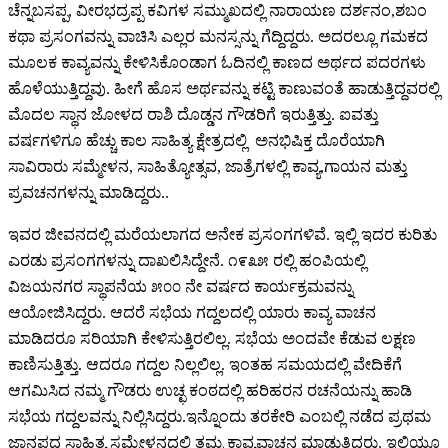
ಚೆನ್ನಬಸಪ್ಪ, ವೀರಭದ್ರಪ್ಪ ಕವಿಗಳ ಸಮ್ಮುಖದಲ್ಲಿ ನಾರಾಯಣ ದರ್ಶನಂ,ಶಬಂ
ಕಥಾ ಪ್ರಸಂಗವನ್ನು ವಾಚಿಸಿ ಎಲ್ಲರ ಮನಸ್ಸನ್ನು ಗೆದ್ದಿದ್ದರು. ಅದರಲ್ಲೂ ಗಮಕದ
ಮೂಲಕ ಕಾವ್ಯವನ್ನು ಕೇಳಿಸಿಕೊಂಡಾಗ ಓದಿನಲ್ಲಿ ಕಾಣದ ಅರ್ಥದ ಪದರಗಳು
ಹೊಳೆಯುತ್ತಿದ್ದವು. ಹೀಗೆ ಹೊಸ ಅರ್ಥವನ್ನು ಕಟ್ಟಿ ಕಾಣುವಂತೆ ಹಾಡುತ್ತಿದ್ದವರಲ್ಲಿ
ಮೊದಲ ಸ್ಥಾನ ಜೋಳದ ರಾಶಿ ದೊಡ್ಡನ ಗೌಡರಿಗೆ ಇರುತ್ತಿತ್ತು. ಐವತ್ತು
ವರ್ಷಗಳಿಗೂ ಹೆಚ್ಚು ಕಾಲ ಸಾಹಿತ್ಯ ಕ್ಷೇತ್ರದಲ್ಲಿ ಅನಭಿಷಿಕ್ತ ದೊರೆಯಾಗಿ
ಸಾವಿರಾರು ಸಮ್ಮೇಳನ, ಸಾಹಿತ್ಯೋತ್ಸವ, ಜಾತ್ರೆಗಳಲ್ಲಿ ಕಾವ್ಯ,ಗಾಯನ ಮತ್ತು
ಪ್ರವಚನಗಳನ್ನು ಮಾಡಿದ್ದರು..
ಇವರ ಜೀವನದಲ್ಲಿ ಮರೆಯಲಾಗದ ಅನೇಕ ಪ್ರಸಂಗಗಳಿವೆ. ಇಲ್ಲಿ ಇದರ ಕುರಿತು
ಎರಡು ಪ್ರಸಂಗಗಳನ್ನು ದಾಖಲಿಸಿದ್ದೇನೆ. ೧೯೩೫ ರಲ್ಲಿ ಹಂಪಿಯಲ್ಲಿ
ವಿಜಯನಗರ ಸ್ಥಾಪನೆಯ ೫೦೦ ನೇ ವರ್ಷದ ಕಾರ್ಯಕ್ರಮವನ್ನು
ಆಯೋಜಿಸಿದ್ದರು. ಆದರೆ ಸಭೆಯ ಗದ್ದಲದಲ್ಲಿ ಯಾರು ಕಾವ್ಯ ವಾಚನ
ಮಾಡಿದರೂ ಸರಿಯಾಗಿ ಕೇಳಿಸುತ್ತಿರಲಿಲ್ಲ. ಸಭೆಯ ಅಂದವೇ ಕೆಡುವ ಲಕ್ಷಣ
ಕಾಣಿಸುತ್ತಿತ್ತು. ಆದರೂ ಗದ್ದಲ ನಿಲ್ಲಲಿಲ್ಲ. ಇಂತಹ ಸಮಯದಲ್ಲಿ ವೇದಿಕೆಗೆ
ಆಗಮಿಸಿದ ನಮ್ಮ ಗೌಡರು ಉಚ್ಛ ಕಂಠದಲ್ಲಿ ಹರಿಹರನ ರಚನೆಯನ್ನು ಹಾಡಿ
ಸಭೆಯ ಗದ್ದಲವನ್ನು ನಿಲ್ಲಿಸಿದ್ದರು.ಇನ್ನೊಂದು ತರಕೇರಿ ಎಂಬಲ್ಲಿ ನಡೆದ ಪ್ರಥಮ
ಜಾನಪದ ಸಾಹಿತ್ಯ ಸಮ್ಮೇಳನದಲ್ಲಿ ತಮ್ಮ ಕಾವ್ಯವಾಚನ ಮಾಡುತ್ತಿದ್ದರು. ಇಲ್ಲಿಯೂ