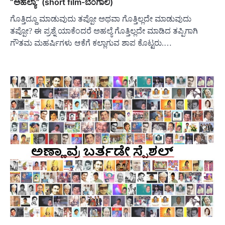
“ಅಹಲ್ಯಾ” (short film-ಬೆಂಗಾಲಿ)
ಗೊತ್ತಿದ್ದೂ ಮಾಡುವುದು ತಪ್ಪೋ ಅಥವಾ ಗೊತ್ತಿಲ್ಲದೇ ಮಾಡುವುದು
ತಪ್ಪೋ? ಈ ಪ್ರಶ್ನೆ ಯಾಕೆಂದರೆ ಅಹಲ್ಯೆ ಗೊತ್ತಿಲ್ಲದೇ ಮಾಡಿದ ತಪ್ಪಿಗಾಗಿ
ಗೌತಮ ಮಹರ್ಷಿಗಳು ಆಕೆಗೆ ಕಲ್ಲಾಗುವ ಶಾಪ ಕೊಟ್ಟರು.…