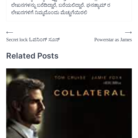
ಲೇಖನಗಳನ್ನು ಬರೆದಿದ್ದಾರೆ, ಬರೆಯಲಿದ್ದಾರೆ. ಘನಶ್ಯಾಮ್ ರ
ಲೇಖನಗಳಿಗೆ ನಿಮ್ಮದೊಂದು ಮೆಚ್ಚುಗೆಯಿರಲಿ
Post
⟵
⟶
Secret lock ಓಪನಿಂಗ್ ಸೂನ್
Powerstar as James
navigation
Related Posts