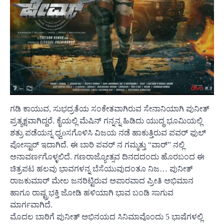
ಗಡಿ ಕಾಯುವ, ಸುಭದ್ರತೆಯ ಸಂಕೇತವಾಗಿರುವ ಸೇನಾನಿಯಾಗಿ ಪುನೀತ್
ಪ್ರತ್ಯಕ್ಷವಾಗಿದ್ದರೆ. ಕೈಯಲ್ಲಿ ಮೆಷಿನ್ ಗನ್ನನ್ನ ಹಿಡಿದು ಯುದ್ಧ ಭೂಮಿಯಲ್ಲಿ
ಶತ್ರು ಪಡೆಯನ್ನ ಧ್ವoಸಗೊಳಿಸಿ ವಿಜಯ ನಡೆ ಹಾಕುತ್ತಿರುವ ಪವರ್ ಫುಲ್
ಪೋಸ್ಟಾರ್ ಇದಾಗಿದೆ. ಈ ಬಾರಿ ಪವರ್ ನ ಗಮ್ಮತ್ತು “ವಾರ್” ನಲ್ಲಿ
ಅನಾವರ್ಣಗೊಳ್ಳಲಿದೆ. ಗಣರಾಜ್ಯೋತ್ಸವ ದಿನದದಂದು ಹೊರಬಂದ ಈ
ಚಿತ್ರಪಟ ಹಲವು ಭಾವಗಳನ್ನ ಬೆಸೆಯುವುದಂತೂ ನಿಜ… ಪುನೀತ್
ರಾಜಕುಮಾರ್ ಮೇಲ ಜನರಿಟ್ಟಿರುವ ಅಪಾರವಾದ ಪ್ರೀತಿ ಅಭಿಮಾನ
ಹಾಗೂ ರಾಷ್ಟ್ರಭಕ್ತಿ ಜೋಡಿ ಹಳಿಯಾಗಿ ಭಾವ ಬಂಡಿ ಸಾಗುವ
ಮಾರ್ಗವಾಗಿದೆ.
ಮೊದಲ ಬಾರಿಗೆ ಪುನೀತ್ ಅಭಿನಯದ ಸಿನಿಮಾವೊಂದು 5 ಭಾಷೆಗಳಲ್ಲಿ