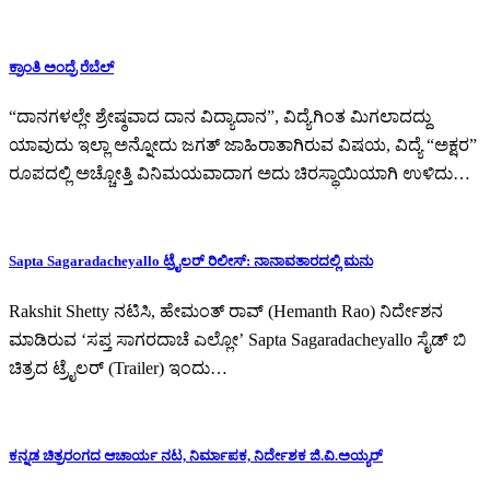
ಕ್ರಾಂತಿ ಅಂದ್ರೆ ರೆಬೆಲ್
“ದಾನಗಳಲ್ಲೇ ಶ್ರೇಷ್ಠವಾದ ದಾನ ವಿದ್ಯಾದಾನ”, ವಿದ್ಯೆಗಿಂತ ಮಿಗಲಾದದ್ದು
ಯಾವುದು ಇಲ್ಲಾ ಅನ್ನೋದು ಜಗತ್ ಜಾಹಿರಾತಾಗಿರುವ ವಿಷಯ, ವಿದ್ಯೆ “ಅಕ್ಷರ”
ರೂಪದಲ್ಲಿ ಅಚ್ಚೋತ್ತಿ ವಿನಿಮಯವಾದಾಗ ಅದು ಚಿರಸ್ಥಾಯಿಯಾಗಿ ಉಳಿದು…
Sapta Sagaradacheyallo ಟ್ರೈಲರ್ ರಿಲೀಸ್: ನಾನಾವತಾರದಲ್ಲಿ ಮನು
Rakshit Shetty ನಟಿಸಿ, ಹೇಮಂತ್ ರಾವ್ (Hemanth Rao) ನಿರ್ದೇಶನ
ಮಾಡಿರುವ ‘ಸಪ್ತ ಸಾಗರದಾಚೆ ಎಲ್ಲೋ’ Sapta Sagaradacheyallo ಸೈಡ್ ಬಿ
ಚಿತ್ರದ ಟ್ರೈಲರ್ (Trailer) ಇಂದು…
ಕನ್ನಡ ಚಿತ್ರರಂಗದ ಆಚಾರ್ಯ ನಟ, ನಿರ್ಮಾಪಕ, ನಿರ್ದೇಶಕ ಜಿ.ವಿ.ಅಯ್ಯರ್