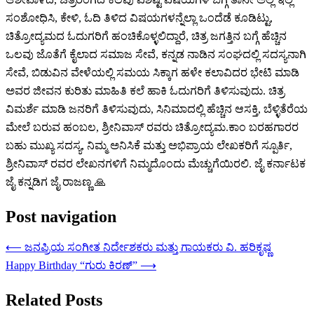
ಸಂಶೋಧಿಸಿ, ಕೇಳಿ, ಓದಿ ತಿಳಿದ ವಿಷಯಗಳನ್ನೆಲ್ಲಾ ಒಂದೆಡೆ ಕೂಡಿಟ್ಟು,
ಚಿತ್ರೋದ್ಯಮದ ಓದುಗರಿಗೆ ಹಂಚಿಕೊಳ್ಳಲಿದ್ದಾರೆ, ಚಿತ್ರ ಜಗತ್ತಿನ ಬಗ್ಗೆ ಹೆಚ್ಚಿನ
ಒಲವು ಜೊತೆಗೆ ಕೈಲಾದ ಸಮಾಜ ಸೇವೆ, ಕನ್ನಡ ನಾಡಿನ ಸಂಘದಲ್ಲಿ ಸದಸ್ಯನಾಗಿ
ಸೇವೆ, ಬಿಡುವಿನ ವೇಳೆಯಲ್ಲಿ ಸಮಯ ಸಿಕ್ಕಾಗ ಹಳೇ ಕಲಾವಿದರ ಭೇಟಿ ಮಾಡಿ
ಅವರ ಜೀವನ ಕುರಿತು ಮಾಹಿತಿ ಕಲೆ ಹಾಕಿ ಓದುಗರಿಗೆ ತಿಳಿಸುವುದು. ಚಿತ್ರ
ವಿಮರ್ಶೆ ಮಾಡಿ ಜನರಿಗೆ ತಿಳಿಸುವುದು, ಸಿನಿಮಾದಲ್ಲಿ ಹೆಚ್ಚಿನ ಆಸಕ್ತಿ, ಬೆಳ್ಳಿತೆರೆಯ
ಮೇಲೆ ಬರುವ ಹಂಬಲ, ಶ್ರೀನಿವಾಸ್ ರವರು ಚಿತ್ರೋದ್ಯಮ.ಕಾಂ ಬರಹಗಾರರ
ಬಹು ಮುಖ್ಯ ಸದಸ್ಯ, ನಿಮ್ಮ ಅನಿಸಿಕೆ ಮತ್ತು ಅಭಿಪ್ರಾಯ ಲೇಖಕರಿಗೆ ಸ್ಪೂರ್ತಿ,
ಶ್ರೀನಿವಾಸ್ ರವರ ಲೇಖನಗಳಿಗೆ ನಿಮ್ಮದೊಂದು ಮೆಚ್ಚುಗೆಯಿರಲಿ. ಜೈ ಕರ್ನಾಟಕ
ಜೈ ಕನ್ನಡಿಗ ಜೈ ರಾಜಣ್ಣ 🙏
Post navigation
⟵
ಜನಪ್ರಿಯ ಸಂಗೀತ ನಿರ್ದೇಶಕರು ಮತ್ತು ಗಾಯಕರು ವಿ. ಹರಿಕೃಷ್ಣ
Happy Birthday “ಗುರು ಕಿರಣ್”
⟶
Related Posts