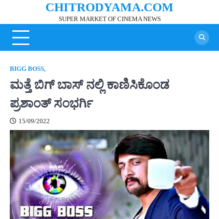
CHITRODYAMA.COM
Skip
to
SUPER MARKET OF CINEMA NEWS
content
BIGG BOSS,
ಮತ್ತೆ ಬಿಗ್ ಬಾಸ್ ನಲ್ಲಿ ಕಾಣಿಸಿಕೊಂಡ
ಪ್ರಶಾಂತ್ ಸಂಭರ್ಗಿ
15/09/2022