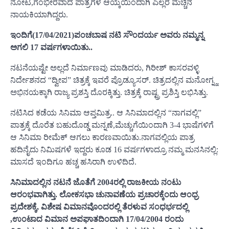
ನೋಟ,ಗಂಭೀರವಾದ ಪಾತ್ರಗಳ ಆಯ್ಕೆಯಿಂದಾಗಿ ಎಲ್ಲರ ಮೆಚ್ಚಿನ
ನಾಯಕಿಯಾಗಿದ್ದರು.
ಇಂದಿಗೆ(17/04/2021)ಪಂಚಬಾಷ ನಟಿ ಸೌಂದರ್ಯ ಅವರು ನಮ್ಮನ್ನ
ಅಗಲಿ 17 ವರ್ಷಗಳಾಯಿತು..
ನಟನೆಯಷ್ಟೇ ಅಲ್ಲದೆ ನಿರ್ಮಾಣವು ಮಾಡಿದರು, ಗಿರೀಶ್ ಕಾಸರವಳ್ಳಿ
ನಿರ್ದೇಶನದ “ದ್ವೀಪ” ಚಿತ್ರಕ್ಕೆ ಇವರೆ ಪ್ರೊಡ್ಯೂಸರ್. ಚಿತ್ರದಲ್ಲಿನ ಮನೋಗ್ನ್ಹ
ಅಭಿನಯಕ್ಕಾಗಿ ರಾಜ್ಯ ಪ್ರಶಸ್ತಿ ದೊರಕ್ಕಿತ್ತು. ಚಿತ್ರಕ್ಕೆ ರಾಷ್ಟ್ರ ಪ್ರಶಿಸ್ತಿ ಲಭಿಸಿತ್ತು.
ನಟಿಸಿದ ಕಡೆಯ ಸಿನಿಮಾ ಆಪ್ತಮಿತ್ರ.. ಆ ಸಿನಿಮಾದಲ್ಲಿನ “ನಾಗವಲ್ಲಿ”
ಪಾತ್ರಕ್ಕೆ ದೊರೆತ ಬಹುದೊಡ್ಡ ಮನ್ನಣೆ,ಮೆಚ್ಚುಗೆಯಿಂದಾಗಿ 3-4 ಭಾಷೆಗಳಿಗೆ
ಆ ಸಿನಿಮಾ ರೀಮೆಕ್ ಆಗಲು ಕಾರಣವಾಯಿತು.ನಾಗವಲ್ಲಿಯ ಪಾತ್ರ
ಹದಿನೈದು ನಿಮಿಷಗಳೆ ಇದ್ದರು ಕೂಡ 16 ವರ್ಷಗಳಾದ್ರೂ ನಮ್ಮ ಮನಸಿನಲ್ಲಿ:
ಮಾಸದೆ ಇಂದಿಗೂ ಹಚ್ಚ ಹಸಿರಾಗಿ ಉಳಿದಿದೆ.
ಸಿನಿಮಾದಲ್ಲಿನ ನಟನೆ ಜೊತೆಗೆ 2004ರಲ್ಲಿ ರಾಜಕೀಯ ನಂಟು
ಆರಂಭವಾಗಿತ್ತು. ಲೋಕಸಭಾ ಚುನಾವಣೆಯ ಪ್ರಚಾರಕ್ಕೆಂದು ಆಂಧ್ರ
ಪ್ರದೇಶಕ್ಕೆ, ವಿಶೇಷ ವಿಮಾನವೊಂದರಲ್ಲಿ ತೆರಳುವ ಸಂಧರ್ಭದಲ್ಲಿ
,ಉಂಟಾದ ವಿಮಾನ ಅಪಘಾತದಿಂದಾಗಿ 17/04/2004 ರಂದು