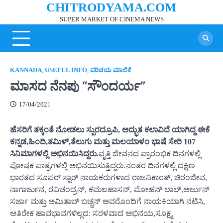
CHITRODYAMA.COM
Skip
to
SUPER MARKET OF CINEMA NEWS
content
KANNADA
,
USEFUL INFO
,
ಪರಿಚಯ ಮಾಲಿಕೆ
ಮಾಸದ ನೆನಪು “ಸೌಂದರ್ಯ”
17/04/2021
ಹೆಸರಿಗೆ ತಕ್ಕಂತೆ ನೋಡಲು ಸ್ಪುರದ್ರೂಪಿ, ಅದ್ಭುತ ಕಲಾವಿದೆ ಯಾಗಿದ್ದ ಈಕೆ
ಕನ್ನಡ,ಹಿಂದಿ,ತಮಿಳ್,ತೆಲುಗು ಮತ್ತು ಮಲಯಾಳಂ ಭಾಷೆ ಸೇರಿ 107
ಸಿನಿಮಾಗಳಲ್ಲಿ ಅಭಿನಯಿಸಿದ್ದರು.
ವೃತ್ತಿ ಜೀವನದ ಪ್ರಾರಂಭಿಕ ದಿನಗಳಲ್ಲಿ
ಪೋಷಕ ಪಾತ್ರಗಳಲ್ಲಿ ಅಭಿನಯಿಸುತ್ತಿದ್ದರು.ನಂತರ ದಿನಗಳಲ್ಲಿ ದಕ್ಷಿಣ
ಭಾರತದ ಸೂಪರ್ ಸ್ಟಾರ್ ನಾಯಕರುಗಳಾದ ರಾಜನಿಕಾಂತ್, ಚಿರಂಜೀವ,
ನಾಗಾರ್ಜುನ, ರವಿಚಂದ್ರನ್, ಕಮಲಹಾಸನ್, ಮೋಹನ್ ಲಾಲ್,ಅರ್ಜುನ್
ಸರ್ಜಾ ಮತ್ತು ಅಮಿತಾಬ್ ಬಚ್ಚನ್ ಅವರೊಂದಿಗೆ ನಾಯಕಿಯಾಗಿ ನಟಿಸಿ,
ಅತಿರೇಕ ಹಾವಭಾವಗಳಿಲ್ಲದ: ಸರಳವಾದ ಅಭಿನಯ,ಸೂಕ್ಷ್ಮ