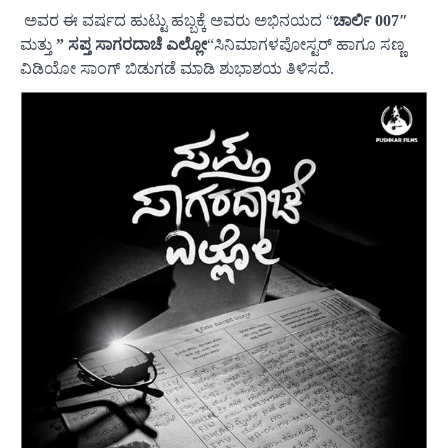
ಅವರ ಈ ವರ್ಷದ ಹುಟ್ಟು ಹಬ್ಬಕ್ಕೆ ಅವರು ಅಭಿನಯದ “
ಚಾರ್ಲಿ 007″
ಮತ್ತು
” ಸಪ್ತ ಸಾಗರದಾಚೆ ಎಲ್ಲೋ
“ಸಿನಿಮಾಗಳಪೋಸ್ಟರ್ ಹಾಗೂ ಸಣ್ಣ
ವಿಡಿಯೋ ಸಾಂಗ್ ಬಿಡುಗಡೆ ಮಾಡಿ ಶುಭಾಶಯ ತಿಳಿಸದೆ.