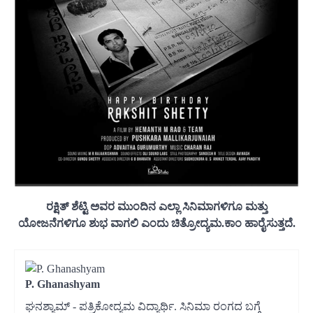
ರಕ್ಷಿತ್ ಶೆಟ್ಟಿ ಅವರ ಮುಂದಿನ ಎಲ್ಲಾ ಸಿನಿಮಾಗಳಿಗೂ ಮತ್ತು
ಯೋಜನೆಗಳಿಗೂ ಶುಭ ವಾಗಲಿ ಎಂದು ಚಿತ್ರೋದ್ಯಮ.ಕಾಂ ಹಾರೈಸುತ್ತದೆ.
P. Ghanashyam
ಘನಶ್ಯಾಮ್ - ಪತ್ರಿಕೋದ್ಯಮ ವಿದ್ಯಾರ್ಥಿ. ಸಿನಿಮಾ ರಂಗದ ಬಗ್ಗೆ