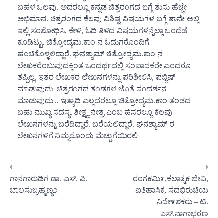
ಬಹಳ ಒಲವು. ಅದರಲ್ಲೂ ಕನ್ನಡ ಚಿತ್ರರಂಗದ ಬಗ್ಗೆ ತುಸು ಹೆಚ್ಚೇ
ಅಭಿಮಾನ. ಚಿತ್ರರಂಗದ ಕೆಲವು ವಿಶಿಷ್ಟ ವಿಷಯಗಳ ಬಗ್ಗೆ ತಾನೇ ಅಲ್ಲಿ
ಇಲ್ಲಿ ಸಂಶೋಧಿಸಿ, ಕೇಳಿ, ಓದಿ ತಿಳಿದ ವಿಷಯಗಳನ್ನೆಲ್ಲಾ ಒಂದೆಡೆ
ಕೂಡಿಟ್ಟು, ಚಿತ್ರೋದ್ಯಮ.ಕಾಂ ನ ಓದುಗರೊಂದಿಗೆ
ಹಂಚಿಕೊಳ್ಳಲಿದ್ದಾರೆ. ಘನಶ್ಯಾಮ್ ಚಿತ್ರೋದ್ಯಮ.ಕಾಂ ನ
ಲೇಖಕರೆಂಬುವುದಕ್ಕಿಂತ ಒಂದರ್ಥದಲ್ಲಿ ಸಂಪಾದಕರೇ ಎಂದರೂ
ತಪ್ಪಿಲ್ಲ. ಇತರ ಲೇಖಕರ ಲೇಖನಗಳನ್ನು ಪರಿಶೀಲಿಸಿ, ಪಬ್ಲಿಷ್
ಮಾಡುವುದು, ಚಿತ್ರರಂಗದ ತಂಡಗಳ ಜೊತೆ ಸಂದರ್ಶನ
ಮಾಡುವುದು... ಇತ್ಯಾದಿ ಎಲ್ಲದರಲ್ಲೂ ಚಿತ್ರೋದ್ಯಮ.ಕಾಂ ತಂಡದ
ಬಹು ಮುಖ್ಯ ಸದಸ್ಯ. ತೀಕ್ಷ್ಣ ನೇತ್ರ ಎಂಬ ಹೆಸರಲ್ಲೂ ಕೆಲವು
ಲೇಖನಗಳನ್ನು ಬರೆದಿದ್ದಾರೆ, ಬರೆಯಲಿದ್ದಾರೆ. ಘನಶ್ಯಾಮ್ ರ
ಲೇಖನಗಳಿಗೆ ನಿಮ್ಮದೊಂದು ಮೆಚ್ಚುಗೆಯಿರಲಿ
Post
⟵
⟶
ಗಾನಗಾರುಡಿಗ ಡಾ. ಎಸ್. ಪಿ.
ರಂಗಕಮಿ೯,ಕಲಾತ್ಮಕ ಜೀವಿ,
navigation
ಬಾಲಸುಬ್ರಹ್ಮಣ್ಯಂ
ಐತಿಹಾಸಿಕ, ಸದಭಿರುಚಿಯ
ನಿದೇ೯ಶಕರು – ಟಿ.
ಎಸ್.ನಾಗಾಭರಣ