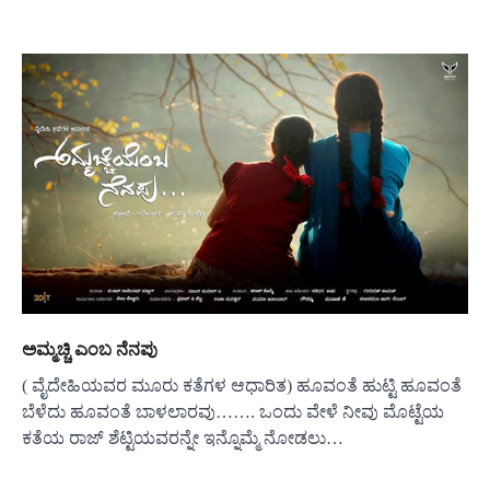
ಅಮ್ಮಚ್ಚಿ ಎಂಬ ನೆನಪು
( ವೈದೇಹಿಯವರ ಮೂರು ಕತೆಗಳ ಆಧಾರಿತ) ಹೂವಂತೆ ಹುಟ್ಟಿ ಹೂವಂತೆ
ಬೆಳೆದು ಹೂವಂತೆ ಬಾಳಲಾರವು……. ಒಂದು ವೇಳೆ ನೀವು ಮೊಟ್ಟೆಯ
ಕತೆಯ ರಾಜ್ ಶೆಟ್ಟಿಯವರನ್ನೇ ಇನ್ನೊಮ್ಮೆ ನೋಡಲು…