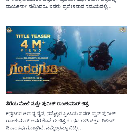
ನಾಯಕನಾಗಿ ನಟಿಸಿದರು. ಇವರು ಪ್ರವೇಶವಾದ ಸಮಯದಲ್ಲಿ…
ತೆರೆಯ ಮೇಲೆ ಮತ್ತೇ ಪುನೀತ್ ರಾಜಕುಮಾರ್ ಚಿತ್ರ,
ಕನ್ನಡಿಗರ ಆರಾಧ್ಯ ದೈವ, ನಮ್ಮೆಲ್ಲರ ಪ್ರೀತಿಯ ಪವರ್ ಸ್ಟಾರ್ ಪುನೀತ್
ರಾಜಕುಮಾರ್ ಅವರ ಕೊನೆಯ ಚಿತ್ರ ಗಂಧದ ಗುಡಿ ಚಿತ್ರದ ರಿಲೀಸ್
ದಿನಾಂಕವು ಗೊತ್ತಾಗಿದೆ. ನಮ್ಮೆಲ್ಲರನ್ನೂ ಬಿಟ್ಟು…