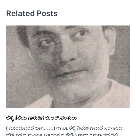
Related Posts
ಬೆಳ್ಳಿ ತೆರೆಯ ಗಾರುಡಿಗ ಬಿ.ಆರ್.ಪಂತುಲು
( ಮುಂದುವರೆದ ಭಾಗ……) ೧೯೩೬ ರಲ್ಲಿ ನಿರ್ಮಾಣವಾದ ಸಂಸಾರದ
ನೌಕೆ ಚಿತ್ರದ ಮೂಲಕ ಚಿತ್ರರಂಗ ಪ್ರವೇಶಿಸಿ ರಾಧಾ ರಮಣ ಚಿತ್ರದಲ್ಲಿ