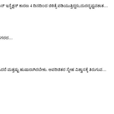
್ ಇನ್ಫೆಕ್ಷನ್ ಕಾರಣ 4 ದಿನದಿಂದ ಚಿಕಿತ್ಸೆ ಪಡಿಯುತ್ತಿದ್ದರು,ದುರದೃಷ್ಟವಶಾತ…
ಬೈ ನಗರದ…
್ತಷ್ಟು ಹುಷಾರಾಗಿರಬೇಕು. ಅಪರಿಚಿತರ ಸ್ನೇಹ ವಿಶ್ವಾಸಕ್ಕೆ ತಿರುಗುವ…