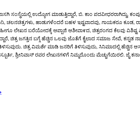
ಾಸಗಿ ಸಂಸ್ಥೆಯಲ್ಲಿ ಉದ್ಯೋಗ ಮಾಡುತ್ತಿದ್ದಾರೆ, ಬಿ. ಕಾಂ ಪದವೀಧರರಾಗಿದ್ದು, ಕಂಪ್ಯ
ಾನಿ, ಚಲನಚಿತ್ರಗಳು, ಹಾಡುಗಳೆಂದರೆ ಬಹಳ ಇಷ್ಟವಾದವು, ಗಾಯಕರೂ ಕೂಡ, ರಾಜ್ಯ 
ಗೂ ಲೇಖನ ಬರೆಯೋದಕ್ಕೆ ಅಪ್ಪಾಜಿ ಆಶೀವಾ೯ದ, ಚಿತ್ರರಂಗದ ಕೆಲವು ವಿಶಿಷ್ಟ ವಿಷಯ
ದಾರೆ, ಚಿತ್ರ ಜಗತ್ತಿನ ಬಗ್ಗೆ ಹೆಚ್ಚಿನ ಒಲವು ಜೊತೆಗೆ ಕೈಲಾದ ಸಮಾಜ ಸೇವೆ, ಕನ್ನ
ವುದು. ಚಿತ್ರ ವಿಮರ್ಶೆ ಮಾಡಿ ಜನರಿಗೆ ತಿಳಿಸುವುದು, ಸಿನಿಮಾದಲ್ಲಿ ಹೆಚ್ಚಿನ ಆಸ
ಪೂರ್ತಿ, ಶ್ರೀನಿವಾಸ್ ರವರ ಲೇಖನಗಳಿಗೆ ನಿಮ್ಮದೊಂದು ಮೆಚ್ಚುಗೆಯಿರಲಿ. ಜೈ ಕರ್ನ
⟶