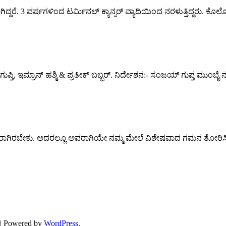
್ದರೆ. 3 ವರ್ಷಗಳಿಂದ ಟರ್ಮಿನಲ್ ಕ್ಯಾನ್ಸರ್ ವ್ಯಾದಿಯಿಂದ ನರಳುತ್ತಿದ್ದರು. ಕೊಲೊನ
ಪ್ತಿ, ಇಮ್ರಾನ್ ಹಶ್ಮಿ & ಪ್ರತೀಕ್ ಬಬ್ಬರ್. ನಿರ್ದೇಶನ:- ಸಂಜಯ್ ಗುಪ್ತ ಮುಂ
ಾಗಿರಬೇಕು. ಅದರಲ್ಲೂ ಅವರಾಗಿಯೇ ನಮ್ಮ ಮೇಲೆ ವಿಶೇಷವಾದ ಗಮನ ತೋರಿಸಿದರೆ ಮತ
| Powered by
WordPress
.