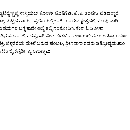
ೂಟರೈಸ್ಡ್ ಫೈನಾನ್ಶಿಯಲ್ ಕೋರ್ಸ್ ಜೊತೆಗೆ ಡಿ. ಟಿ. ಪಿ ತರಬೇತಿ ಪಡಿದಿದ್ದಾರೆ,
ಮಟ್ಟದ ಗಾಯನ ಸ್ಪಧೆ೯ಯಲ್ಲಿ ಭಾಗಿ , ಗಾಯನ ಕ್ಷೇತ್ರದಲ್ಲಿ ಹಲವು ಬಾರಿ
ಗಳ ಬಗ್ಗೆ ತಾನೇ ಅಲ್ಲಿ ಇಲ್ಲಿ ಸಂಶೋಧಿಸಿ, ಕೇಳಿ, ಓದಿ ತಿಳಿದ
ಡ ನಾಡಿನ ಸಂಘದಲ್ಲಿ ಸದಸ್ಯನಾಗಿ ಸೇವೆ, ಬಿಡುವಿನ ವೇಳೆಯಲ್ಲಿ ಸಮಯ ಸಿಕ್ಕಾಗ ಹಳೇ
ಕ್ತಿ, ಬೆಳ್ಳಿತೆರೆಯ ಮೇಲೆ ಬರುವ ಹಂಬಲ, ಶ್ರೀನಿವಾಸ್ ರವರು ಚಿತ್ರೋದ್ಯಮ.ಕಾಂ
ಾಟಕ ಜೈ ಕನ್ನಡಿಗ ಜೈ ರಾಜಣ್ಣ 🙏