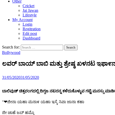
Other
Cricket
Jai Jawan
Lifestyle
My Account
Login
Regitration
Edit post
Dashboard
Search for:
Bollywood
ಲವರ್ ಬಾಯ್ ಬಾಬಿ ಮತ್ತು ಶ್ರೇಷ್ಠ ಖಳನಟ ಇಫಾ೯ನ
31/05/2020
31/05/2020
ಬಾಲಿವುಡ್ ಚಿತ್ರರಂಗದಲ್ಲಿ ದಿಗ್ಗಜ ನಟರನ್ನ ಕಳೆದುಕೊಳ್ಳುವ ಗಟ್ಟಿ ಮನಸ್ಸು ಮಾ
“❤ಜೀನಾ ಯಹಾ ಮನಾ೯ ಯಹಾ ಇಸ್ಕೆ ಸಿವಾ ಜಾನಾ ಕಹಾ
ಜೀ ಚಾಹೆ ಜಬ್ ಹಮ್ಕೊ