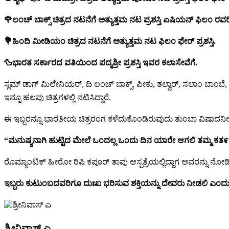
🌹ಲಂಚ್ ಬಾಕ್ಸ್ ಚಿತ್ರದ ನಟನೆಗೆ ಅತ್ಯುತ್ತಮ ನಟ ಪ್ರಶಸ್ತಿ ಏಷಿಯನ್ ಫಿಲಂ ರವ
💐ಹಿಂದಿ ಮೀಡಿಯಂ ಚಿತ್ರದ ನಟನೆಗೆ ಅತ್ಯುತ್ತಮ ನಟ ಫಿಲಂ ಫೇರ್ ಪ್ರಶಸ್ತಿ.
🦆ಭಾರತ ಸರ್ಕಾರದ ವತಿಯಿಂದ ಪದ್ಮಶ್ರೀ ಪ್ರಶಸ್ತಿ ಇವರ ಕಲಾಸೇವೆಗೆ.
ಸ್ಲಮ್ ಡಾಗ್ ಮಿಲೇನಿಯರ್, ದಿ ಲಂಚ್ ಬಾಕ್ಸ್, ಪೀಕು, ತಲ್ವಾರ್, ಸಲಾಂ ಬಾಂಬೆ
ಇನ್ನೂ ಹಲವು ಚಿತ್ರಗಳಲ್ಲಿ ನಟಿಸಿದ್ದಾರೆ.
ಈ ಇಬ್ಬರನ್ನೂ ಭಾರತೀಯ ಚಿತ್ರರಂಗ ಕಳೆದುಕೊಂಡಿರುವುದು ತುಂಬಾ ವಿಷಾದ
“
ಮನುಷ್ಯನಾಗಿ
ಹುಟ್ಟಿದ
ಮೇಲೆ
ಒಂದಲ್ಲ
ಒಂದು
ದಿನ
ಯಾರೇ
ಆಗಲಿ
ತಮ್ಮ
ಕತ೯
ರೊಮ್ಯಾಂಟಿಕ್ ಹೀರೋ ರಿಷಿ ಕಪೂರ್ ತಾವು ಆಸ್ಪತ್ರೆಯಲ್ಲಿದ್ದಾಗ ಅವರನ್ನು ನೋಡಿಕೊ
ಇಬ್ಬರು
ಕುಟುಂಬದವರಿಗೂ
ದುಃಖ
ಭರಿಸುವ
ಶಕ್ತಿಯನ್ನು
ದೇವರು
ನೀಡಲಿ
ಎಂದ
ಶ್ರೀನಿವಾಸ್ ಎ