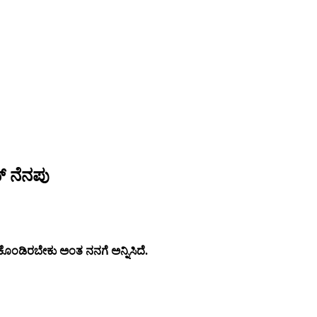
್ ನೆನಪು
ಡಿಕೊಂಡಿರಬೇಕು ಅಂತ ನನಗೆ ಅನ್ನಿಸಿದೆ.