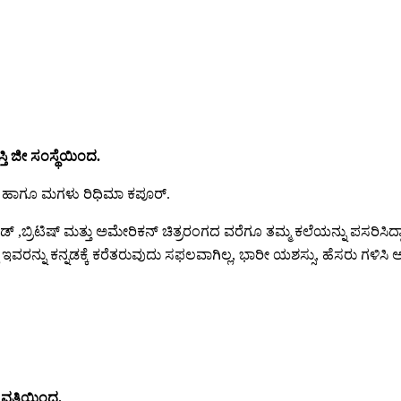
್ತಿ ಜೀ ಸಂಸ್ಥೆಯಿಂದ.
ರ್ ಹಾಗೂ ಮಗಳು ರಿಧಿಮಾ ಕಪೂರ್.
ಬ್ರಿಟಿಷ್ ಮತ್ತು ಅಮೇರಿಕನ್ ಚಿತ್ರರಂಗದ ವರೆಗೂ ತಮ್ಮ ಕಲೆಯನ್ನು ಪಸರಿಸಿದ್ದ
್ಲ ಇವರನ್ನು ಕನ್ನಡಕ್ಕೆ ಕರೆತರುವುದು ಸಫಲವಾಗಿಲ್ಲ, ಭಾರೀ ಯಶಸ್ಸು, ಹೆಸರು ಗಳಿಸಿ 
್ ವತಿಯಿಂದ.