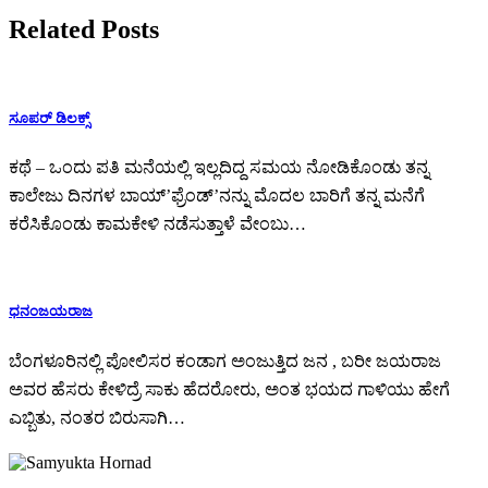
Related Posts
ಸೂಪರ್ ಡಿಲಕ್ಸ್
ಕಥೆ – ಒಂದು ಪತಿ ಮನೆಯಲ್ಲಿ ಇಲ್ಲದಿದ್ದ ಸಮಯ ನೋಡಿಕೊಂಡು ತನ್ನ
ಕಾಲೇಜು ದಿನಗಳ ಬಾಯ್’ಫ್ರೆಂಡ್’ನನ್ನು ಮೊದಲ ಬಾರಿಗೆ ತನ್ನ ಮನೆಗೆ
ಕರೆಸಿಕೊಂಡು ಕಾಮಕೇಳಿ ನಡೆಸುತ್ತಾಳೆ ವೇಂಬು…
ಧನಂಜಯರಾಜ
ಬೆಂಗಳೂರಿನಲ್ಲಿ ಪೋಲಿಸರ ಕಂಡಾಗ ಅಂಜುತ್ತಿದ ಜನ , ಬರೀ ಜಯರಾಜ
ಅವರ ಹೆಸರು ಕೇಳಿದ್ರೆ ಸಾಕು ಹೆದರೋರು, ಅಂತ ಭಯದ ಗಾಳಿಯು ಹೇಗೆ
ಎಬ್ಬಿತು, ನಂತರ ಬಿರುಸಾಗಿ…