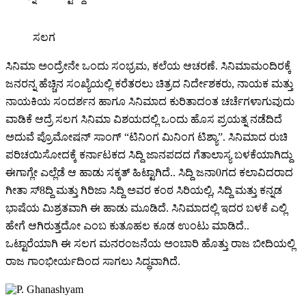
ಸಲಗ
ಸಿನಿಮಾ ಅಂದ್ರೇನೇ ಒಂದು ಸಂಭ್ರಮ, ಕಲೆಯ ಆಚರಣೆ. ಸಿನಿಮಾಮಂದಿರಕ್ಕೆ
ಜನರನ್ನ ಹೆಚ್ಚಿನ ಸಂಖ್ಯೆಯಲ್ಲಿ ಕರೆತರಲು ಚಿತ್ರದ ನಿರ್ದೇಶಕರು, ನಾಯಕ ಮತ್ತು
ನಾಯಕಿಯ ಸಂದರ್ಶನ ಹಾಗೂ ಸಿನಿಮಾದ ಕುರಿತಾದಂತ ಚರ್ಚೆಗಳಾಗುವುದು
ವಾಡಿಕೆ ಆದ್ರೆ ಸಲಗ ಸಿನಿಮಾ ವಿಶಯದಲ್ಲಿ ಒಂದು ಹೊಸ ಪ್ರಯತ್ನ ನಡೆದಿದೆ
ಅದುವೆ ಪ್ರೊಮೋಷನ್ ಸಾಂಗ್ “ಟಿನಿಂಗ ಮಿನಿಂಗ ಟಿಶ್ಯಾ”. ಸಿನಿಮಾದ ರುಚಿ
ಪರಿಚಯಿಸೋದಕ್ಕೆ ಕರ್ನಾಟಕದ ಸಿದ್ದಿ ಜಾನಪದದ ಗೆತಾಲಾಸ್ಯ ಬಳಕೆಯಾಗಿದ್ದು
ಈಗಾಗ್ಲೇ ಎಲ್ಲೆಡೆ ಆ ಹಾಡು ಸಕ್ಕತ್ ಹಿಟ್ಟಾಗಿದೆ.. ಸಿದ್ದಿ ಜನಾ0ಗದ ಕಲಾವಿದರಾದ
ಗೀತಾ ಸ್8ದ್ದಿ ಮತ್ತು ಗಿರಿಜಾ ಸಿದ್ದಿ ಅವರ ಕಂಠ ಸಿರಿಯಲ್ಲಿ, ಸಿದ್ದಿ ಮತ್ತು ಕನ್ನಡ
ಭಾಷೆಯ ಮಿಶ್ರತವಾಗಿ ಈ ಹಾಡು ಮೂಡಿದೆ. ಸಿನಿಮಾದಲ್ಲಿ ಇದರ ಬಳಕೆ ಎಲ್ಲಿ
ಹೇಗೆ ಆಗಿರುತ್ತದೋ ಎಂಬ ಕುತೂಹಲ ಕೂಡ ಉಂಟು ಮಾಡಿದೆ..
ಒಟ್ಟಾರೆಯಾಗಿ ಈ ಸಲಗ ಮನರಂಜನೆಯ ಅಂಬಾರಿ ಹೊತ್ತು ರಾಜ ಬೀದಿಯಲ್ಲಿ
ರಾಜ ಗಾಂಭೀರ್ಯದಿಂದ ಸಾಗಲು ಸಿದ್ಧವಾಗಿದೆ.