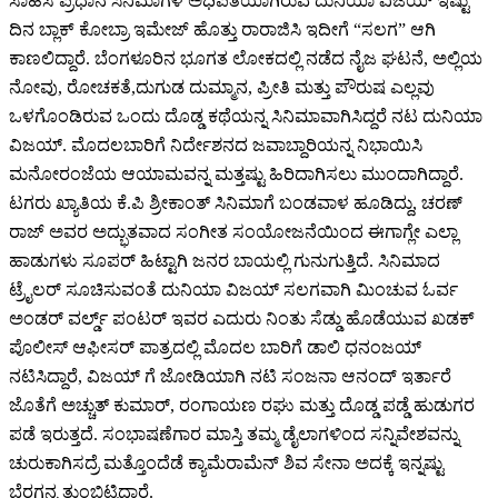
ಸಾಹಸ ಪ್ರಧಾನ ಸಿನಿಮಾಗಳ ಅಧಿಪತಿಯಾಗಿರುವ ದುನಿಯಾ ವಿಜಯ್ ಇಷ್ಟು
ದಿನ ಬ್ಲಾಕ್ ಕೋಬ್ರಾ ಇಮೇಜ್ ಹೊತ್ತು ರಾರಾಜಿಸಿ ಇದೀಗೆ “ಸಲಗ” ಆಗಿ
ಕಾಣಲಿದ್ದಾರೆ. ಬೆಂಗಳೂರಿನ ಭೂಗತ ಲೋಕದಲ್ಲಿ ನಡೆದ ನೈಜ ಘಟನೆ, ಅಲ್ಲಿಯ
ನೋವು, ರೋಚಕತೆ,ದುಗುಡ ದುಮ್ಮಾನ, ಪ್ರೀತಿ ಮತ್ತು ಪೌರುಷ ಎಲ್ಲವು
ಒಳಗೊಂಡಿರುವ ಒಂದು ದೊಡ್ಡ ಕಥೆಯನ್ನ ಸಿನಿಮಾವಾಗಿಸಿದ್ದರೆ ನಟ ದುನಿಯಾ
ವಿಜಯ್. ಮೊದಲಬಾರಿಗೆ ನಿರ್ದೇಶನದ ಜವಾಬ್ದಾರಿಯನ್ನ ನಿಭಾಯಿಸಿ
ಮನೋರಂಜೆಯ ಆಯಾಮವನ್ನ ಮತ್ತಷ್ಟು ಹಿರಿದಾಗಿಸಲು ಮುಂದಾಗಿದ್ದಾರೆ.
ಟಗರು ಖ್ಯಾತಿಯ ಕೆ.ಪಿ ಶ್ರೀಕಾಂತ್ ಸಿನಿಮಾಗೆ ಬಂಡವಾಳ ಹೂಡಿದ್ದು, ಚರಣ್
ರಾಜ್ ಅವರ ಅದ್ಭುತವಾದ ಸಂಗೀತ ಸಂಯೋಜನೆಯಿಂದ ಈಗಾಗ್ಲೇ ಎಲ್ಲಾ
ಹಾಡುಗಳು ಸೂಪರ್ ಹಿಟ್ಟಾಗಿ ಜನರ ಬಾಯಲ್ಲಿ ಗುನುಗುತ್ತಿದೆ. ಸಿನಿಮಾದ
ಟ್ರೈಲರ್ ಸೂಚಿಸುವಂತೆ ದುನಿಯಾ ವಿಜಯ್ ಸಲಗವಾಗಿ ಮಿಂಚುವ ಓರ್ವ
ಅಂಡರ್ ವರ್ಲ್ಡ್ ಪಂಟರ್ ಇವರ ಎದುರು ನಿಂತು ಸೆಡ್ಡು ಹೊಡೆಯುವ ಖಡಕ್
ಪೊಲೀಸ್ ಆಫೀಸರ್ ಪಾತ್ರದಲ್ಲಿ ಮೊದಲ ಬಾರಿಗೆ ಡಾಲಿ ಧನಂಜಯ್
ನಟಿಸಿದ್ದಾರೆ, ವಿಜಯ್ ಗೆ ಜೋಡಿಯಾಗಿ ನಟಿ ಸಂಜನಾ ಆನಂದ್ ಇರ್ತಾರೆ
ಜೊತೆಗೆ ಅಚ್ಚುತ್ ಕುಮಾರ್, ರಂಗಾಯಣ ರಘು ಮತ್ತು ದೊಡ್ಡ ಪಡ್ಡೆ ಹುಡುಗರ
ಪಡೆ ಇರುತ್ತದೆ. ಸಂಭಾಷಣೆಗಾರ ಮಾಸ್ತಿ ತಮ್ಮ ಡೈಲಾಗಳಿಂದ ಸನ್ನಿವೇಶವನ್ನು
ಚುರುಕಾಗಿಸದ್ರೆ ಮತ್ತೊಂದೆಡೆ ಕ್ಯಾಮೆರಾಮೆನ್ ಶಿವ ಸೇನಾ ಅದಕ್ಕೆ ಇನ್ನಷ್ಟು
ಬೆರಗನ್ನ ತುಂಬಿಟ್ಟಿದ್ದಾರೆ.