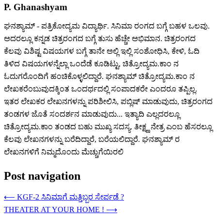
P. Ghanashyam
ಘನಶ್ಯಾಮ್ - ಪತ್ರಿಕೋದ್ಯಮ ವಿದ್ಯಾರ್ಥಿ. ಸಿನಿಮಾ ರಂಗದ ಬಗ್ಗೆ ಬಹಳ ಒಲವು.
ಅದರಲ್ಲೂ ಕನ್ನಡ ಚಿತ್ರರಂಗದ ಬಗ್ಗೆ ತುಸು ಹೆಚ್ಚೇ ಅಭಿಮಾನ. ಚಿತ್ರರಂಗದ
ಕೆಲವು ವಿಶಿಷ್ಟ ವಿಷಯಗಳ ಬಗ್ಗೆ ತಾನೇ ಅಲ್ಲಿ ಇಲ್ಲಿ ಸಂಶೋಧಿಸಿ, ಕೇಳಿ, ಓದಿ
ತಿಳಿದ ವಿಷಯಗಳನ್ನೆಲ್ಲಾ ಒಂದೆಡೆ ಕೂಡಿಟ್ಟು, ಚಿತ್ರೋದ್ಯಮ.ಕಾಂ ನ
ಓದುಗರೊಂದಿಗೆ ಹಂಚಿಕೊಳ್ಳಲಿದ್ದಾರೆ. ಘನಶ್ಯಾಮ್ ಚಿತ್ರೋದ್ಯಮ.ಕಾಂ ನ
ಲೇಖಕರೆಂಬುವುದಕ್ಕಿಂತ ಒಂದರ್ಥದಲ್ಲಿ ಸಂಪಾದಕರೇ ಎಂದರೂ ತಪ್ಪಿಲ್ಲ.
ಇತರ ಲೇಖಕರ ಲೇಖನಗಳನ್ನು ಪರಿಶೀಲಿಸಿ, ಪಬ್ಲಿಷ್ ಮಾಡುವುದು, ಚಿತ್ರರಂಗದ
ತಂಡಗಳ ಜೊತೆ ಸಂದರ್ಶನ ಮಾಡುವುದು... ಇತ್ಯಾದಿ ಎಲ್ಲದರಲ್ಲೂ
ಚಿತ್ರೋದ್ಯಮ.ಕಾಂ ತಂಡದ ಬಹು ಮುಖ್ಯ ಸದಸ್ಯ. ತೀಕ್ಷ್ಣ ನೇತ್ರ ಎಂಬ ಹೆಸರಲ್ಲೂ
ಕೆಲವು ಲೇಖನಗಳನ್ನು ಬರೆದಿದ್ದಾರೆ, ಬರೆಯಲಿದ್ದಾರೆ. ಘನಶ್ಯಾಮ್ ರ
ಲೇಖನಗಳಿಗೆ ನಿಮ್ಮದೊಂದು ಮೆಚ್ಚುಗೆಯಿರಲಿ
Post navigation
⟵
KGF-2 ಸಿನಿಮಾಗೆ ಮತ್ತಿಬ್ಬರ ಸೇರ್ಪಡೆ ?
THEATER AT YOUR HOME !
⟶