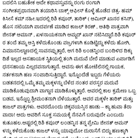
ಬದಲಿಸಿ ಬಹುತೇಕ ಅದೇ ಕಥಾವಸ್ತುವನ್ನು ರಂಗು ರಂಗಾಗಿ
ಸಂಗೀತಪ್ರಧಾನವಾಗಿ ತಯಾರಿಸಿ ಬಾಕ್ಸ್ ಆಫೀಸ್ ಕೊಳ್ಳೆ ಹೊಡೆದ ಚಿತ್ರ- ಹಮ್
ಕಿಸೀಸೆ ಕಮ್ ನಹೀ.ಇದರಲ್ಲಿ ರಿಶಿ ಕಪೂರ್, ತಾರಿಕ್ ( ಅಮೀರ್ ಖಾನರ ಕಸಿನ್),
ಹೊಸ ನಟಿಯಾಗಿ ಪಾದರ್ಪಣೆ ಮಾಡಿದ ಕಾಜಲ್ ಕಿರಣ್ , ಅತಿಥಿ ಪಾತ್ರವಾಗಿ
ಜೀನತ್ ಅಮಾನ್ , ಖಳನಾಯಕನಾಗಿ ಅಮ್ಜದ್ ಖಾನ್ ನಟಿಸಿದ್ದಾರೆ.ರಿಶಿ ಕಪೂರ್
ರ ತಂದೆ ತಮ್ಮ ಆಸ್ತಿ ಕಳೆದುಕೊಂಡು ವಜ್ರಗಳಾಗಿ ಕೂಡಿಟ್ಟಿದ್ದು ಕಳೆದು ಹೋಗಿ,
ವಿಮಾನನಿಲ್ದಾಣದಲ್ಲಿ ಸಾವನಪ್ಪುತ್ತಾರೆ, ಆಗ ರಿಶಿ ಲಂಡನ್ನಿಂದ ಬಂದಿಳಿದ ದಿಕ್ಕು
ದಿಶೆ ಇಲ್ಲದ ಅಸಹಾಯಕ ಸ್ಥಿತಿಯಲ್ಲಿ ತಂಗಿ ಮದುವೆ ಬೇರೆ ಮಾಡುವ ಏರ್ಪಾಡಿಗೆ
ಧನಸಹಾಯ ವಿಲ್ಲದವನಾಗುತ್ತಾನೆ. ಅವನು ಈಗ ಹೋಟೆಲಿನಲ್ಲಿ ಗಾಯಕ,
ನರ್ತಕನಾಗಿ ಹಣ ಸಂಪಾದಿಸುತ್ತಿದ್ದಾನೆ. ಇನ್ನೊಂದೆಡೆ ಇಬ್ಬರು ಗೆಳೆಯರು
ಬಡತನದಲ್ಲಿ ಒಮ್ಮೆ ತಮ್ಮ ಮಕ್ಕಳನ್ನು ಬೆಳೆದ ನಂತರ ಪರಸ್ಪರ ಮದುವೆ
ಮಾಡಿಕೊಡುವುದಾಗಿ ವಾಗ್ದಾನ ಮಾಡಿಕೊಳ್ಳುತ್ತಾರೆ. ಅವರಲ್ಲಿ ಕಾಲ ಕ್ರಮೇಣ ಒಬ್ಬ
ಬಡವ, ಇನ್ನೊಬ್ಬ ಶ್ರೀಮಂತನಾಗಿ ಬೆಳೆಯುತ್ತಾರೆ. ಅವರ ಮಕ್ಕಳೇ ತಾರಿಕ್ ಮತ್ತು
ಕಾಜಲ್ ಪಾತ್ರಗಳು. ಅವರದೊಂದು ಚಿಕ್ಕವಯಸ್ಸಿನ ಹಾಡು – ಕ್ಯಾ ಹುವಾ ತೆರಾ
ವಾದಾ! ಅದು ಅವರಿಗೆ ಸೂಕ್ತ ಸಮಯಕ್ಕೆ ನೆನಪಿಗೆ ಬರುವುದೇ ಎಂಬುದು
ಕುತೂಹಲ.ಅಷ್ಟರಲ್ಲಿ ರಿಶಿ ಕಪೂರ್ ಲಂಡನ್ನಿನ ತನ್ನ ಪ್ರೇಮಿ ಜೀನತ್ ಅಮನ್
ಳನ್ನು ಕಳೆದುಕೊಡು ಕಾಜಲ್ ಳನ್ನು ಯಾವುದೋ ದುರಾಸೆಗೆ ಬಿದ್ದು ಹಣಕ್ಕಾಗಿ