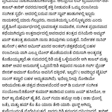
ಪ್ರೇಮಿಸುವ ನಾಟಕವಾಡುಬೇಕಾಗುತ್ತದೆ. ಅಲ್ಲೊಂದು ಲವ್ ಟ್ರಯಾಂಗಲ್-ರಿಶಿ-
ಕಾಜಲ್-ತಾರಿಕ್ ರವರದು!ಅದಕ್ಕೆ ಶಕ್ತಿ ನೀಡುವಂತೆ ಒಮ್ದು ರಂಜನೀಯ
ಸಂಗೀತ ಸ್ಪರ್ಧೆ- ಅದರಲ್ಲಿ ಬರುವ ನಾನ್ ಸ್ಟಾಪ್ ಹಾಡುಗಳಲ್ಲಿ ಇಬ್ಬರು
ನಾಯಕರಲ್ಲಿ ಯಾರು ಗೆಲ್ಲುವರು, ನಾಯಕಿಯನ್ನು ಒಲಿಸ್ಕೊಳ್ಳುವರು ಎಂದು
ಪ್ರಶ್ನೆ.ಹೀಗೆ ಪೂರ್ವಾರ್ಧದಲ್ಲಿ ಭಾವನಾತ್ಮಕ ಸಾಮಾಜಿಕ, ಸಂಗೀತ ಪ್ರಧಾನವಾದ
ಕಥೆಯಾಗಿದ್ದುದು ಉತ್ತರಾರ್ಧದಲ್ಲಿ ಅಪರಾಧದ ತಂತ್ರದ ಬಿಸಿಯೇರಿ ಅಮ್ಜದ್
ಖಾನ್ ಕುತಂತ್ರ ಶುರುವಾಗಿ ನಾನಾ ತಿರುವುಗಳು ಬರುತ್ತವೆ. ನಿರ್ದೇಶಕ ನಾಸಿರ್
ಹುಸೇನ್ ( ಈಗಿನ ಅಮೀರ್ ಖಾನರ ಅಂಕಲ್) ಚಿತ್ರಕಥೆಯಲ್ಲಿ ಬಹಳ
ರಂಜನೀಯ ವಾಗಿ ಎಲ್ಲೂ ಬೋರ್ ಹೊಡೆಯದಂತೆ ಬಿರುಸಾಗಿ ಅಂತ್ಯದತ್ತ
ಕೊಡೊಯ್ಯುತ್ತಾರೆ.ಈ ಸಮರದಲ್ಲಿ ರಿಶಿ ಮತ್ತೆ ಒಳ್ಳೆಯವನೇ ಆಗಿ ಕಾಜಲ್ ಮತ್ತು
ತಾರಿಕ್ ಅವರ ಅನುರಾಗಕ್ಕೆ ಒಪ್ಪಿದನೆ?ರಿಶಿ ಕಪೂರನ ಗಾಯಕಿ ಗರ್ಲ್ ಫ್ರೆಂಡ್
ಜೀನತ್ ಅಮಾನ್ ಕೊನೆಗೂ ಅವನಿಗೆ ದಕ್ಕಿದಳೆ, ಇಲ್ಲವೆ? ( ಅವರಿಬ್ಬರ ಟೈಟಲ್
ಸಾಂಗ್ ಕವ್ವಾಲಿ ಬಹಳ ಅದ್ಭುತವಾಗಿದೆ). ಇದೆಲ್ಲಾ ನೀವು ನೋಡಿಯೇ
ಅರಿಯಬೇಕು.ಈ ಚಿತ್ರದ ಜೀವಾಳವೆಂದರೆ ಆರ್ ಡಿ ಬರ್ಮನ್ ಸಂಗೀತ
ಸಂಯೋಜನೆ:ಕಿಶೋರ್ ಕುಮಾರ್ ಹಾಡಿರುವ ಬಚನಾ ಏಯ್ ಹಸೀನೋ, ಆ
ದಿಲ್ ಕ್ಯಾ ಮೆಹೆಫಿಲ್ ಹೈ ತೆರೆ, ಮಿಲ್ ಗಯಾ ಹಮ್ಕೋ ಸಾಥಿ ( ಆಶಾ ಭೋಸ್ಲೆ
ಜತೆ), ಮತ್ತು ಹಮ್ ಕೊ ತೊ ಯಾರಾ ತೇರಿ ಯಾರಿ- ಫ಼ಾಸ್ಟ್ ಆಗಿದ್ದು
ಕುಣಿಯುವಂತೆ ಪ್ರೇರೇಪಿಸುತ್ತವೆ. ಅವರು ರಿಶಿ ಕಪೂರನ ದನಿಯಾದರೆ, ತಾರಿಕ್