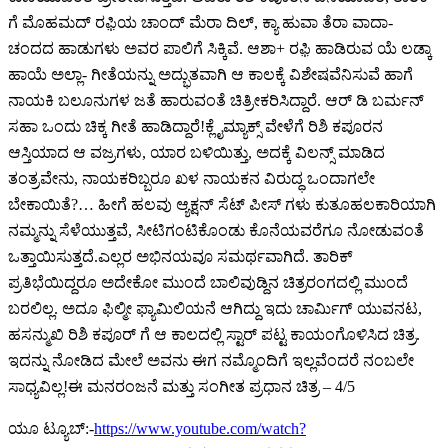
ಗೆ ಮೊಹಮದ್ ರಫ಼ಿಯ ಚಾಂದ್ ಮೆರಾ ದಿಲ್, ಕ್ಯಾ ಹುವಾ ತೆರಾ ವಾದಾ-
ಚಂದದ ಹಾಡುಗಳು ಅವರ ಪಾಲಿಗೆ ಸಿಕ್ಕಿವೆ. ಆಶಾ+ ರಫ಼ಿ ಹಾಡಿರುವ ಯೆ ಲಡ್ಕಾ
ಹಾಯೆ ಅಲ್ಲಾ- ಗೀತೆಯನ್ನು ಅದ್ಭುತವಾಗಿ ಆ ಕಾಲಕ್ಕೆ ವಿಶೇಷವೆನಿಸುವೆ ಹಾಗೆ
ನಾಯಕಿ ಬಲೂನುಗಳ ಜತೆ ಹಾರುವಂತೆ ಚಿತ್ರೀಕರಿಸಿದ್ದಾರೆ. ಆರ್ ಡಿ ಬರ್ಮನ್
ಸಹಾ ಒಂದು ಚಿಕ್ಕ ಗೀತೆ ಹಾಡಿದ್ದಾರೆ!ಕ್ಲೈಮ್ಯಾಕ್ಸ್ ವೇಳೆಗೆ ರಿಶಿ ಕಪೂರನ
ಆಸ್ತಿಯಾದ ಆ ವಜ್ರಗಳು, ಯಾರ ಬಳಿಯಿತ್ತು, ಅದಕ್ಕೆ ವಿಲನ್ಸ್ ಮಾಡಿದ
ತಂತ್ರವೇನು, ನಾಯಕರಿಬ್ಬರೂ ಖಳ ನಾಯಕನ ವಿರುದ್ಧ ಒಂದಾಗಲೇ
ಬೇಕಾಯಿತೆ?… ಹೀಗೆ ಹಲವು ಆ್ಯಕ್ಷನ್ ಸೆಟ್ ಪೀಸ್ ಗಳು ಕುತೂಹಲಕಾರಿಯಾಗಿ
ನಮ್ಮನ್ನು ಸೆಳೆಯುತ್ತವೆ, ಸೀಟಿಗಂಟಿಕೊಂಡು ಕೊನೆಯವರೆಗೂ ನೋಡುವಂತೆ
ಒತ್ತಾಯಿಸುತ್ತದೆ.ಎಲ್ಲರ ಅಭಿನಯವೂ ಸಮರ್ಥವಾಗಿದೆ. ತಾರಿಕ್
ಪ್ರತಿಭೆಯಿದ್ದರೂ ಅದೇಕೋ ಮುಂದೆ ಬಾಲಿವುಡ್ದಿನ ಚಿತ್ರರಂಗದಲ್ಲಿ ಮುಂದೆ
ಬರಲಿಲ್ಲ. ಅದೂ ಫಿಲ್ಮೀ ಫ್ಯಾಮಿಲಿಯನೆ ಆಗಿದ್ದು ಇದು ಚಾರ್ಮಿಗ್ ಯುವನಟ,
ಹಸನ್ಮುಖಿ ರಿಶಿ ಕಪೂರ್ ಗೆ ಆ ಕಾಲದಲ್ಲಿ ಸ್ಟಾರ್ ಪಟ್ಟ ಕಾಯಂಗೊಳಿಸಿದ ಚಿತ್ರ.
ಇದನ್ನು ನೋಡಿದ ಮೇಲೆ ಅವನು ಈಗ ನಮ್ಮೊಂದಿಗೆ ಇಲ್ಲವೆಂದರೆ ನಂಬಲೇ
ಸಾಧ್ಯವಿಲ್ಲ!ಈ ಮನರಂಜನೆ ಮತ್ತು ಸಂಗೀತ ಪ್ರಧಾನ ಚಿತ್ರ – 4/5
ಯೂ ಟ್ಯೂಬ್:-
https://www.youtube.com/watch?