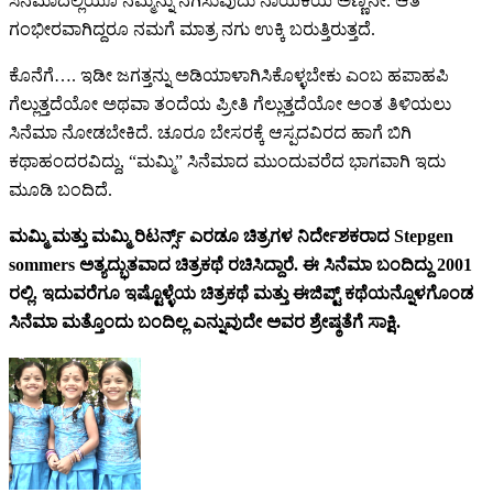
ಸಿನೆಮಾದಲ್ಲಿಯೂ ನಮ್ಮನ್ನು ನಗಿಸುವುದು ನಾಯಕಿಯ ಅಣ್ಣನೇ.‌ ಆತ
ಗಂಭೀರವಾಗಿದ್ದರೂ ನಮಗೆ ಮಾತ್ರ ನಗು ಉಕ್ಕಿ ಬರುತ್ತಿರುತ್ತದೆ.
ಕೊನೆಗೆ…. ಇಡೀ ಜಗತ್ತನ್ನು ಅಡಿಯಾಳಾಗಿಸಿಕೊಳ್ಳಬೇಕು ಎಂಬ ಹಪಾಹಪಿ
ಗೆಲ್ಲುತ್ತದೆಯೋ‌ ಅಥವಾ ತಂದೆಯ ಪ್ರೀತಿ ಗೆಲ್ಲುತ್ತದೆಯೋ ಅಂತ ತಿಳಿಯಲು
ಸಿನೆಮಾ ನೋಡಬೇಕಿದೆ. ಚೂರೂ ಬೇಸರಕ್ಕೆ ಆಸ್ಪದವಿರದ ಹಾಗೆ ಬಿಗಿ
ಕಥಾಹಂದರವಿದ್ದು, “ಮಮ್ಮಿ” ಸಿನೆಮಾದ ಮುಂದುವರೆದ ಭಾಗವಾಗಿ ಇದು
ಮೂಡಿ ಬಂದಿದೆ.
ಮಮ್ಮಿ ಮತ್ತು ಮಮ್ಮಿ ರಿಟರ್ನ್ಸ್ ಎರಡೂ ಚಿತ್ರಗಳ ನಿರ್ದೇಶಕರಾದ Stepgen
sommers ಅತ್ಯದ್ಭುತವಾದ ಚಿತ್ರಕಥೆ ರಚಿಸಿದ್ದಾರೆ. ಈ ಸಿನೆಮಾ ಬಂದಿದ್ದು 2001
ರಲ್ಲಿ.‌ ಇದುವರೆಗೂ ಇಷ್ಟೊಳ್ಳೆಯ ಚಿತ್ರಕಥೆ ಮತ್ತು ಈಜಿಪ್ಟ್ ಕಥೆಯನ್ನೊಳಗೊಂಡ
ಸಿನೆಮಾ ಮತ್ತೊಂದು ಬಂದಿಲ್ಲ ಎನ್ನುವುದೇ ಅವರ ಶ್ರೇಷ್ಠತೆಗೆ ಸಾಕ್ಷಿ.