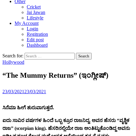
Other
Cricket
Jai Jawan
Lifestyle
My Account
Login
Regitration
Edit post
Dashboard
Search for:
Hollywood
“The Mummy Returns” (ಇಂಗ್ಲೀಷ್)
23/03/2021
23/03/2021
ಸಿನೆಮಾ ಹೀಗೆ ಶುರುವಾಗುತ್ತದೆ.
ಐದು ಸಾವಿರ ವರ್ಷಗಳ ಹಿಂದೆ ಒಬ್ಬ ಕ್ರೂರ ರಾಜನಿದ್ದ. ಅವನ ಹೆಸರು “ವೃಶ್ಚಿಕ
ರಾಜ” (scorpian king). ಹೆಸರಿನಲ್ಲಿಯೇ ರಾಜ ಅಂತಿಟ್ಟುಕೊಂಡಿದ್ದ ಅವನು