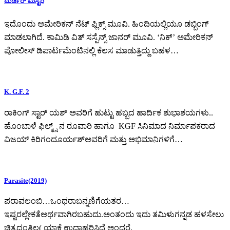
ಮರ್ಡರ್ ಮಿಸ್ಟರಿ
ಇದೊಂದು ಅಮೇರಿಕನ್ ನೆಟ್ ಫ್ಲಿಕ್ಸ್ ಮೂವಿ. ಹಿಂದಿಯಲ್ಲಿಯೂ ಡಬ್ಬಿಂಗ್
ಮಾಡಲಾಗಿದೆ. ಕಾಮಿಡಿ ವಿತ್ ಸಸ್ಪೆನ್ಸ್ ಜಾನರ್ ಮೂವಿ. ‘ನಿಕ್’ ಅಮೇರಿಕನ್
ಪೋಲೀಸ್ ಡಿಪಾರ್ಟಮೆಂಟಿನಲ್ಲಿ ಕೆಲಸ ಮಾಡುತ್ತಿದ್ದು ಬಹಳ…
K. G.F. 2
ರಾಕಿಂಗ್ ಸ್ಟಾರ್ ಯಶ್ ಅವರಿಗೆ ಹುಟ್ಟು ಹಬ್ಬದ ಹಾರ್ದಿಕ ಶುಭಾಶಯಗಳು..
ಹೊಂಬಾಳೆ ಫಿಲ್ಮ್ಸ್ ನ ರೂವಾರಿ ಹಾಗೂ KGF ಸಿನಿಮಾದ ನಿರ್ಮಾಪಕರಾದ
ವಿಜಯ್ ಕಿರಿಗಂದೂರ್ಯಶ್ಅವರಿಗೆ ಮತ್ತು ಅಭಿಮಾನಿಗಳಿಗೆ…
Parasite(2019)
ಪರಾವಲಂಬಿ…ಒಂಥರಾಬನ್ನಣಿಗೆಯತರ…
ಇಷ್ಟರಲ್ಲೇಕತೆಅರ್ಥವಾಗಿರಬಹುದು.ಅಂತಂದು ಇದು ತಮಿಳುಗನ್ನಡ ಹಳಸೇಲು
ಚಿತ್ರದಂತಿಲ್ಲ( ಯಾಕೆ ಉದಾಹರಿಸಿದೆ ಅಂದರೆ,