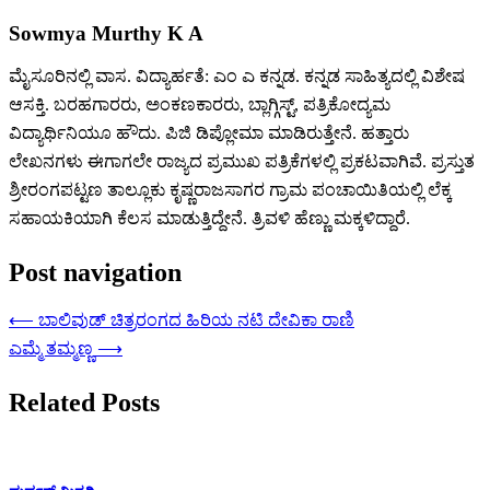
Sowmya Murthy K A
ಮೈಸೂರಿನಲ್ಲಿ ವಾಸ. ವಿದ್ಯಾರ್ಹತೆ: ಎಂ ಎ ಕನ್ನಡ. ಕನ್ನಡ ಸಾಹಿತ್ಯದಲ್ಲಿ ವಿಶೇಷ
ಆಸಕ್ತಿ. ಬರಹಗಾರರು, ಅಂಕಣಕಾರರು, ಬ್ಲಾಗ್ಗಿಸ್ಟ್, ಪತ್ರಿಕೋದ್ಯಮ
ವಿದ್ಯಾರ್ಥಿನಿಯೂ ಹೌದು. ಪಿಜಿ ಡಿಪ್ಲೋಮಾ ಮಾಡಿರುತ್ತೇನೆ. ಹತ್ತಾರು
ಲೇಖನಗಳು ಈಗಾಗಲೇ ರಾಜ್ಯದ ಪ್ರಮುಖ ಪತ್ರಿಕೆಗಳಲ್ಲಿ ಪ್ರಕಟವಾಗಿವೆ. ಪ್ರಸ್ತುತ
ಶ್ರೀರಂಗಪಟ್ಟಣ ತಾಲ್ಲೂಕು ಕೃಷ್ಣರಾಜಸಾಗರ ಗ್ರಾಮ ಪಂಚಾಯಿತಿಯಲ್ಲಿ ಲೆಕ್ಕ
ಸಹಾಯಕಿಯಾಗಿ ಕೆಲಸ ಮಾಡುತ್ತಿದ್ದೇನೆ. ತ್ರಿವಳಿ ಹೆಣ್ಣು ಮಕ್ಕಳಿದ್ದಾರೆ.
Post navigation
⟵
ಬಾಲಿವುಡ್ ಚಿತ್ರರಂಗದ ಹಿರಿಯ ನಟಿ ದೇವಿಕಾ ರಾಣಿ
ಎಮ್ಮೆ ತಮ್ಮಣ್ಣ
⟶
Related Posts