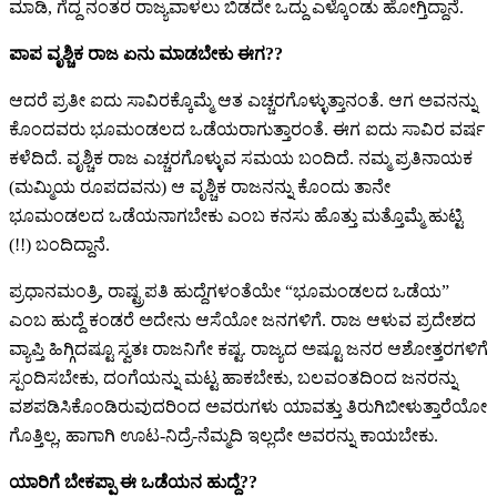
ಮಾಡಿ, ಗೆದ್ದ ನಂತರ ರಾಜ್ಯವಾಳಲು ಬಿಡದೇ ಒದ್ದು ಎಳ್ಕೊಂಡು ಹೋಗ್ತಿದ್ದಾನೆ.
ಪಾಪ ವೃಶ್ಚಿಕ ರಾಜ ಏನು ಮಾಡಬೇಕು ಈಗ??
ಆದರೆ ಪ್ರತೀ ಐದು ಸಾವಿರಕ್ಕೊಮ್ಮೆ ಆತ ಎಚ್ಚರಗೊಳ್ಳುತ್ತಾನಂತೆ. ಆಗ ಅವನನ್ನು
ಕೊಂದವರು ಭೂಮಂಡಲದ ಒಡೆಯರಾಗುತ್ತಾರಂತೆ. ಈಗ ಐದು ಸಾವಿರ ವರ್ಷ
ಕಳೆದಿದೆ. ವೃಶ್ಚಿಕ ರಾಜ ಎಚ್ಚರಗೊಳ್ಳುವ ಸಮಯ ಬಂದಿದೆ. ನಮ್ಮ ಪ್ರತಿನಾಯಕ
(ಮಮ್ಮಿಯ ರೂಪದವನು) ಆ ವೃಶ್ಚಿಕ ರಾಜನನ್ನು ಕೊಂದು ತಾನೇ
ಭೂಮಂಡಲದ ಒಡೆಯನಾಗಬೇಕು ಎಂಬ ಕನಸು ಹೊತ್ತು ಮತ್ತೊಮ್ಮೆ ಹುಟ್ಟಿ
(!!) ಬಂದಿದ್ದಾನೆ.
ಪ್ರಧಾನಮಂತ್ರಿ, ರಾಷ್ಟ್ರಪತಿ ಹುದ್ದೆಗಳಂತೆಯೇ “ಭೂಮಂಡಲದ ಒಡೆಯ”
ಎಂಬ ಹುದ್ದೆ ಕಂಡರೆ ಅದೇನು ಆಸೆಯೋ ಜನಗಳಿಗೆ. ರಾಜ ಆಳುವ ಪ್ರದೇಶದ
ವ್ಯಾಪ್ತಿ ಹಿಗ್ಗಿದಷ್ಟೂ ಸ್ವತಃ ರಾಜನಿಗೇ ಕಷ್ಟ. ರಾಜ್ಯದ ಅಷ್ಟೂ ಜನರ ಆಶೋತ್ತರಗಳಿಗೆ
ಸ್ಪಂದಿಸಬೇಕು, ದಂಗೆಯನ್ನು ಮಟ್ಟ ಹಾಕಬೇಕು, ಬಲವಂತದಿಂದ ಜನರನ್ನು
ವಶಪಡಿಸಿಕೊಂಡಿರುವುದರಿಂದ ಅವರುಗಳು ಯಾವತ್ತು ತಿರುಗಿಬೀಳುತ್ತಾರೆಯೋ
ಗೊತ್ತಿಲ್ಲ, ಹಾಗಾಗಿ ಊಟ-ನಿದ್ರೆ-ನೆಮ್ಮದಿ ಇಲ್ಲದೇ ಅವರನ್ನು ಕಾಯಬೇಕು.
ಯಾರಿಗೆ ಬೇಕಪ್ಪಾ ಈ ಒಡೆಯನ ಹುದ್ದೆ??