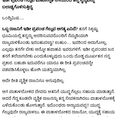
ಇಡೀ ಪ್ರಪಂಚ ಗೆಲ್ಲುವ ಮಹೋನ್ನತ ಆಸೆಯಿಂದ ತನ್ನ ಸೈನ್ಯವನ್ನು
ಬಲಾಢ್ಯಗೊಳಿಸುತ್ತಿದ್ದ.
ಒಂದ್ನಿಮಿಷ….
ಒಬ್ಬ ರಾಜನಿಗೆ ಇಡೀ ಪ್ರಪಂಚ ಗೆಲ್ಲುವ ಅಗತ್ಯ ಏನಿದೆ?
ತನಗೆ ಸಿಕ್ಕಷ್ಟು
ಭೂಮಿಯಲ್ಲಿ ತನ್ನನ್ನು ಆದರಿಸುವವರೊಂದಿಗೆ ನೆಮ್ಮದಿಯಾಗಿ
ರಾಜ್ಯವಾಳಿಕೊಂಡು ಇರಬಹುದಲ್ವಾ? ಉಹುಂ… ಇವರಿಂದ ಅದಾಗೋಲ್ಲ.
ಎಲ್ಲವೂ ತನಗೇ ಬೇಕು ಅನ್ನೋ ಹಪಾಹಪಿ ಇವರುಗಳಿಗೆ. ಇಡೀ ಪ್ರಪಂಚದ ಜನ
ತನಗೆ ತಲೆಬಾಗಬೇಕು ಎಂದುಕೊಳ್ಳುವುದು ಒಂದು ದೊಡ್ಡ ಮೂರ್ಖತನ ನನ್ನ
ಪ್ರಕಾರ. ಬಹುಶಃ ಇದುವರೆಗೂ ಯಾರೂ ಈ ರೀತಿ ಪ್ರಪಂಚವನ್ನೇ
ವಶಪಡಿಸಿಕೊಳ್ಳಲು ಹೋಗಿ ಯಶಸ್ವಿಯಾಗಿಲ್ಲ.
ಅದೇ ರೀತಿ ವೃಶ್ಚಿಕ ರಾಜನಿಗೂ ಆಗುವುದಿಲ್ಲ.
ಆಗ ಪಾತಾಳಲೋಕದ ದೇವರು ಆತನಿಗೆ ಯುದ್ಧ ಗೆಲ್ಲಲು ಸಹಾಯ ಮಾಡುತ್ತಾನೆ.
ಆದರೆ ಗೆದ್ದ ಕೂಡಲೇ ವೃಶ್ಚಿಕ ರಾಜನನ್ನು ತನ್ನ ಸೇವಕನಾಗಿರಲು ಪಾತಾಳಲೋಕಕ್ಕೆ
ಎಳೆದುಕೊಂಡು ಹೋಗುತ್ತಾನೆ. ಇದೊಂಥರಾ ಅನ್ಯಾಯವಪ್ಪ!! ಯುದ್ಧ
ಗೆಲ್ಲುವುದೇ ರಾಜ್ಯವಾಳಲು. ಈ ಪಾತಾಳಲೋಕದ ರಾಜನೋ, ಯುದ್ದಕ್ಕೆ ಸಹಾಯ