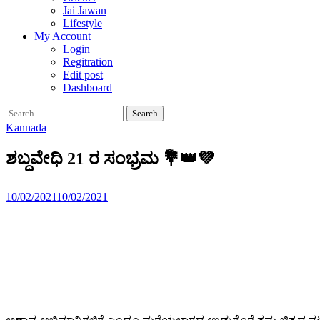
Jai Jawan
Lifestyle
My Account
Login
Regitration
Edit post
Dashboard
Search
for:
Kannada
ಶಬ್ದವೇಧಿ 21 ರ ಸಂಭ್ರಮ 💐👑💜
10/02/2021
10/02/2021