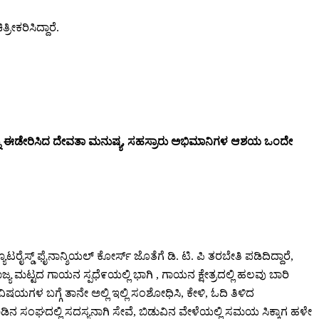
ೀಕರಿಸಿದ್ದಾರೆ.
ನ್ನು ಈಡೇರಿಸಿದ ದೇವತಾ ಮನುಷ್ಯ, ಸಹಸ್ರಾರು ಅಭಿಮಾನಿಗಳ ಆಶಯ ಒಂದೇ
ೂಟರೈಸ್ಡ್ ಫೈನಾನ್ಶಿಯಲ್ ಕೋರ್ಸ್ ಜೊತೆಗೆ ಡಿ. ಟಿ. ಪಿ ತರಬೇತಿ ಪಡಿದಿದ್ದಾರೆ,
ಮಟ್ಟದ ಗಾಯನ ಸ್ಪಧೆ೯ಯಲ್ಲಿ ಭಾಗಿ , ಗಾಯನ ಕ್ಷೇತ್ರದಲ್ಲಿ ಹಲವು ಬಾರಿ
ಗಳ ಬಗ್ಗೆ ತಾನೇ ಅಲ್ಲಿ ಇಲ್ಲಿ ಸಂಶೋಧಿಸಿ, ಕೇಳಿ, ಓದಿ ತಿಳಿದ
ಡ ನಾಡಿನ ಸಂಘದಲ್ಲಿ ಸದಸ್ಯನಾಗಿ ಸೇವೆ, ಬಿಡುವಿನ ವೇಳೆಯಲ್ಲಿ ಸಮಯ ಸಿಕ್ಕಾಗ ಹಳೇ