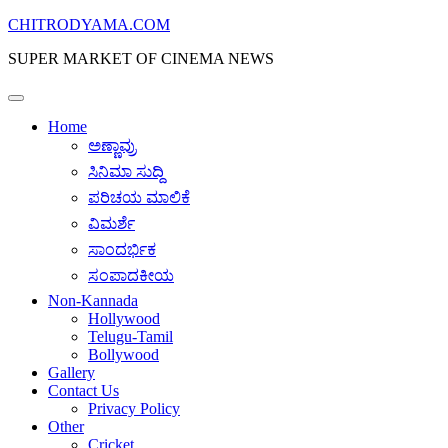
Skip
CHITRODYAMA.COM
to
SUPER MARKET OF CINEMA NEWS
content
Home
ಅಣ್ಣಾವ್ರು
ಸಿನಿಮಾ ಸುದ್ದಿ
ಪರಿಚಯ ಮಾಲಿಕೆ
ವಿಮರ್ಶೆ
ಸಾಂದರ್ಭಿಕ
ಸಂಪಾದಕೀಯ
Non-Kannada
Hollywood
Telugu-Tamil
Bollywood
Gallery
Contact Us
Privacy Policy
Other
Cricket