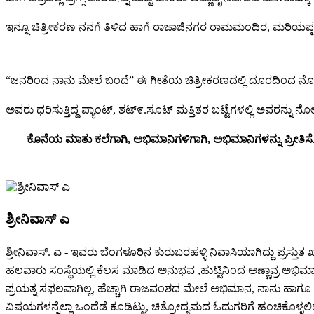
ಇನ್ನೂ ಚಿತ್ರೀಕರಣ ನನಗೆ ತಿಳಿದ ಹಾಗೆ ರಾಜಾಜಿನಗರ ರಾಮಮಂದಿರ, ಮರಿಯಪ್ಪನ ಪಾಳ
“ಜನರಿಂದ ನಾನು ಮೇಲೆ ಬಂದೆ” ಈ ಗೀತೆಯ ಚಿತ್ರೀಕರಣದಲ್ಲಿ ದೂರದಿಂದ ನೋಡೋ
ಅವರು ಧರಿಸುತ್ತಿದ್ದ ಪ್ಯಾಂಟ್, ಶಟ್೯.ಸೂಟ್ ಮತ್ತಿತರ ಬಟ್ಟೆಗಳಲ್ಲಿ ಅವರನ್
ಕೊನೆಯ ಮಾತು ಕಲೆಗಾಗಿ, ಅಭಿಮಾನಿಗಳಿಗಾಗಿ, ಅಭಿಮಾನಿಗಳನ್ನು ಪ್ರೀ
ಶ್ರೀನಿವಾಸ್ ಎ
ಶ್ರೀನಿವಾಸ್. ಎ - ಇವರು ಬೆಂಗಳೂರಿನ ಕುರುಬರಹಳ್ಳಿ ನಿವಾಸಿಯಾಗಿದ್ದು ಪ್ರಸ್ತುತ ಖ
ಹಲವಾರು ಸಂಸ್ಥೆಯಲ್ಲಿ ಕೆಲಸ ಮಾಡಿದ ಅನುಭವ ,ಹುಟ್ಟಿನಿಂದ ಅಣ್ಣಾವ್ರ ಅಭಿಮ
ಪ್ರಯತ್ನ ಸಫಲವಾಗಿಲ್ಲ, ಹೆಚ್ಚಾಗಿ ರಾಜವಂಶದ ಮೇಲೆ ಅಭಿಮಾನ, ನಾನು ಹಾಗೂ ಹೀ
ವಿಷಯಗಳನ್ನೆಲ್ಲಾ ಒಂದೆಡೆ ಕೂಡಿಟ್ಟು, ಚಿತ್ರೋದ್ಯಮದ ಓದುಗರಿಗೆ ಹಂಚಿಕೊಳ್ಳಲಿದ್