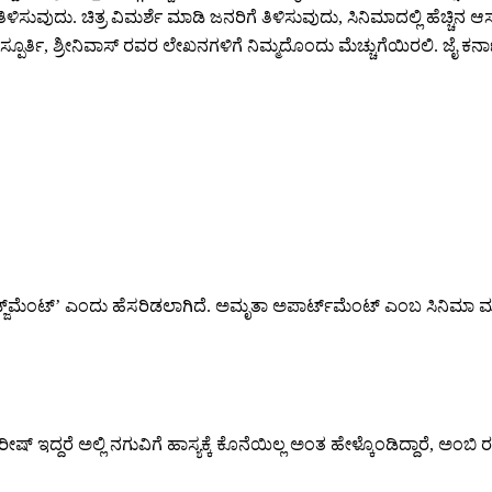
ವುದು. ಚಿತ್ರ ವಿಮರ್ಶೆ ಮಾಡಿ ಜನರಿಗೆ ತಿಳಿಸುವುದು, ಸಿನಿಮಾದಲ್ಲಿ ಹೆಚ್ಚಿನ ಆಸ
ಪೂರ್ತಿ, ಶ್ರೀನಿವಾಸ್ ರವರ ಲೇಖನಗಳಿಗೆ ನಿಮ್ಮದೊಂದು ಮೆಚ್ಚುಗೆಯಿರಲಿ. ಜೈ ಕರ್ನ
ೆ ‘ದಿ ಜಡ್ಜ್‌ಮೆಂಟ್‌’ ಎಂದು ಹೆಸರಿಡಲಾಗಿದೆ. ಅಮೃತಾ ಅಪಾರ್ಟ್‌ಮೆಂಟ್‌ ಎಂಬ ಸಿನಿಮ
್ ಇದ್ದರೆ ಅಲ್ಲಿ ನಗುವಿಗೆ ಹಾಸ್ಯಕ್ಕೆ ಕೊನೆಯಿಲ್ಲ ಅಂತ ಹೇಳ್ಕೊಂಡಿದ್ದಾರೆ, ಅಂಬಿ ರ