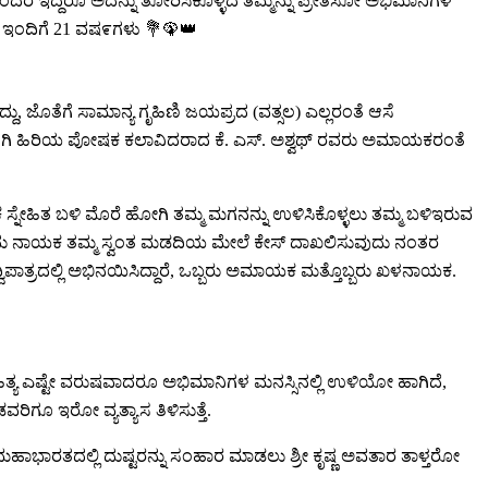
ರೆ ಇದ್ದರೂ ಅದನ್ನು ತೋರಿಸಿಕೊಳ್ಳದೆ ತಮ್ಮನ್ನು ಪ್ರೀತಿಸೋ ಅಭಿಮಾನಿಗಳ
 ಇಂದಿಗೆ 21 ವಷ೯ಗಳು 💐🦚👑
, ಜೊತೆಗೆ ಸಾಮಾನ್ಯ ಗೃಹಿಣಿ ಜಯಪ್ರದ (ವತ್ಸಲ) ಎಲ್ಲರಂತೆ ಆಸೆ
ನರ್ ಆಗಿ ಹಿರಿಯ ಪೋಷಕ ಕಲಾವಿದರಾದ ಕೆ. ಎಸ್. ಅಶ್ವಥ್ ರವರು ಅಮಾಯಕರಂತೆ
ಕ ಸ್ನೇಹಿತ ಬಳಿ ಮೊರೆ ಹೋಗಿ ತಮ್ಮ ಮಗನನ್ನು ಉಳಿಸಿಕೊಳ್ಳಲು ತಮ್ಮ ಬಳಿಇರುವ
ಿಳಿದು ನಾಯಕ ತಮ್ಮ ಸ್ವಂತ ಮಡದಿಯ ಮೇಲೆ ಕೇಸ್ ದಾಖಲಿಸುವುದು ನಂತರ
ವಿಪಾತ್ರದಲ್ಲಿ ಅಭಿನಯಿಸಿದ್ದಾರೆ, ಒಬ್ಬರು ಅಮಾಯಕ ಮತ್ತೊಬ್ಬರು ಖಳನಾಯಕ.
ಹಿತ್ಯ ಎಷ್ಟೇ ವರುಷವಾದರೂ ಅಭಿಮಾನಿಗಳ ಮನಸ್ಸಿನಲ್ಲಿ ಉಳಿಯೋ ಹಾಗಿದೆ,
ರಿಗೂ ಇರೋ ವ್ಯತ್ಯಾಸ ತಿಳಿಸುತ್ತೆ.
ೆ ಮಹಾಭಾರತದಲ್ಲಿ ದುಷ್ಟರನ್ನು ಸಂಹಾರ ಮಾಡಲು ಶ್ರೀ ಕೃಷ್ಣ ಅವತಾರ ತಾಳ್ತರೋ