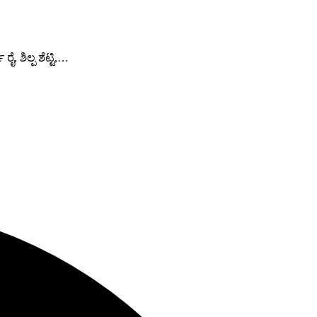
 ಶಿಲ್ಪ ಶೆಟ್ಟಿ,…