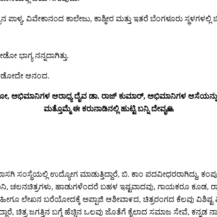
್ಯ, ವಿವೇಕಾನಂದ ಕಾಲೇಜು, ಕಾಶ್ಮೀರ ಮತ್ತು ಇತರೆ ಬೆಂಗಳೂರು ಸ್ಥಳಗಳಲ್ಲಿ ಚಿತ್ರ
 ಭಾಗ್ಯ ನನ್ನದಾಗಿತ್ತು.
ನು ನೋಡೋದೇ ಆನಂದ.
ತಿಸೋ, ಅಭಿಮಾನಿಗಳ ಆರಾಧ್ಯ ದೈವ ಡಾ. ರಾಜ್ ಕುಮಾರ್, ಅಭಿಮಾನಿಗಳ ಆಸೆಯ
ಮತ್ತೊಮ್ಮೆ ಈ ಕರುನಾಡಿನಲ್ಲಿ ಹುಟ್ಟಿ ಬನ್ನಿ ದೇವೃ🙏
ಾಸಗಿ ಸಂಸ್ಥೆಯಲ್ಲಿ ಉದ್ಯೋಗ ಮಾಡುತ್ತಿದ್ದಾರೆ, ಬಿ. ಕಾಂ ಪದವೀಧರರಾಗಿದ್ದು, ಕಂಪ್ಯ
ಾನಿ, ಚಲನಚಿತ್ರಗಳು, ಹಾಡುಗಳೆಂದರೆ ಬಹಳ ಇಷ್ಟವಾದವು, ಗಾಯಕರೂ ಕೂಡ, ರಾಜ್ಯ 
ಗೂ ಲೇಖನ ಬರೆಯೋದಕ್ಕೆ ಅಪ್ಪಾಜಿ ಆಶೀವಾ೯ದ, ಚಿತ್ರರಂಗದ ಕೆಲವು ವಿಶಿಷ್ಟ ವಿಷಯ
ದಾರೆ, ಚಿತ್ರ ಜಗತ್ತಿನ ಬಗ್ಗೆ ಹೆಚ್ಚಿನ ಒಲವು ಜೊತೆಗೆ ಕೈಲಾದ ಸಮಾಜ ಸೇವೆ, ಕನ್ನ