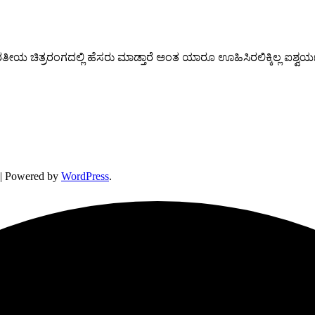
ೀಯ ಚಿತ್ರರಂಗದಲ್ಲಿ ಹೆಸರು ಮಾಡ್ತಾರೆ ಅಂತ ಯಾರೂ ಊಹಿಸಿರಲಿಕ್ಕಿಲ್ಲ ಐಶ್ವರ್ಯ ರೈ,
| Powered by
WordPress
.