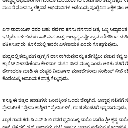
ಅಣ್ಣಾವೃ ಅಭಿಮಾನಿಗಳಿಗೆ ಎಂದೂ ಮರೆಯಲಾಗದ ಉಡುಗೊರೆ ತಮ್ಮ ಚಿತ್ರದ ನಟನೆಯ
ಮುಂದೆ ನೋವನ್ನು ಲೆಕ್ಕಿಸದೆ ಅಭಿಮಾನಿಗಳ ಆಸೆಯನ್ನು ಪೂರೈಸಿದ ಏಕೈಕ ನಟ 
ಎಸ್ ನಾರಾಯಣ್ ರವರ ಬಹು ವಷ೯ದ ಕನಸು ನನಸಾದ ಚಿತ್ರ, ಒಬ್ಬ ನಿಷ್ಠಾವಂತ ಪೋಲ
ಇಟ್ಟುಕೊಂಡು ಬದುಕು ಸಾಗಿಸುವ ಪಾತ್ರ, ಅಣ್ಣಾವೃ ಎಷ್ಟೇ ಪ್ರಾಮಾಣಿಕದಿಂದ
ವತಿ೯ಸುವುದು, ಕೊನೆಯಲ್ಲಿ ಇವರೇ ಖಳನಾಯಕ ಎಂದು ಗೊತ್ತಾಗುವುದು.
ಮಧ್ಯದಲ್ಲಿ ತಮ್ಮ ಮಗ ಡ್ರಗ್ಸ್ ಗೆ ದಾಸನಾಗಿರುವುದನ್ನು ತಡೆಗಟ್ಟಲು ಪಡುವ ಕ
ಕ್ಯಾಸೆಟ್ ನೀಡಬೇಕೆಂದು ಕೇಳಿದಾಗ ಮಗನ ಜೀವ ಮುಖ್ಯ ಎಂದು ಅರಿತು ಪತಿಗೆ
ಹೇಗಾದರೂ ಮಾಡಿ ಈ ದುಷ್ಚಟ ನಿಮೂ೯ಲ ಮಾಡಬೇಕೆಂದು ಸಂದೀಪ್ ಸೇನೆ ಕಟ್ಟಿ ಅಮಾಯ
ಕೊನೆಯಲ್ಲಿ ಅಮಾಯಕ ಪಾತ್ರ ಗೆಲ್ಲುವುದು.
ಇನ್ನೂ ಈ ಚಿತ್ರದ ಹಾಡುಗಳು ಒಂದಕ್ಕಿಂತ ಒಂದು ಚೆನ್ನಾಗಿದೆ, ಅಣ್ಣಾವ್ರ ನಟ
ಪ್ರೇಮಗೀತೆ “ಪ್ರೇಮ ಕಾಶ್ಮೀರ ” ಪ್ರೇಮಿಗಳಿಗೆ, ಗಂಡ ಹೆಂಡತಿಗೆ ಇಷ್ಟವಾಗುವುದು
ಖ್ಯಾತ ಗಾಯಕರು ದಿ ಎಸ್ ಪಿ ಬಿ ರವರ ಧ್ವನಿಯಲ್ಲಿ ಬಾರೊ ಬಾರೊ ಶ್ರೀ ಕೃಷ್ಣ ಬ
ಹಾಗೆ ಚಿತ್ರದಲ್ಲಿ ಡ್ರಗ್ಸ್ ಜಾಲವನ್ನು ಮಟ್ಟ ಹಾಕಲು ಅಣ್ಣಾವೃ ನಡೆಸುವ ಹೋರಾಟಕ್