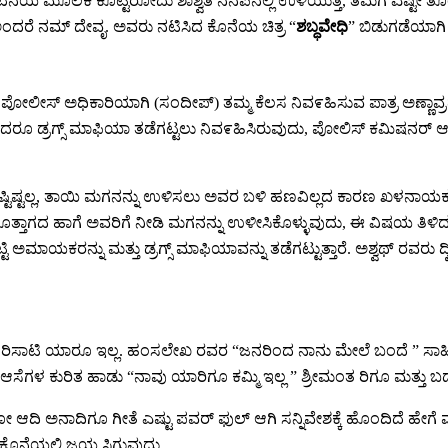
 ಮೂಲಕ ಕೊಟ್ಟಿರೋದು ಶಾಶ್ವತ ನೆನಪಿನಲ್ಲಿ ಉಳಿಯುತ್ತೆ, ತಮಗೆ ಎಷ್ಟೇ ತೊಂದ
ಅಂದರೆ ನಮ್ ದೇವೃ. ಅವರು ನಟಿಸಿದ ಕೊನೆಯ ಚಿತ್ರ “
ಶಬ್ಧವೇಧಿ
” ಬಿಡುಗಡೆಯಾಗಿ
ೀಸ್ ಅಧಿಕಾರಿಯಾಗಿ (ಸಂದೀಪ್) ತಮ್ಮ ಕೆಲಸ ನಿವ೯ಹಿಸುವ ಪಾತ್ರ ಅಣ್ಣಾವ್ರದ್ದು
 ದುಡಿದರೂ ಡ್ರಗ್ಸ್ ಮಾಫಿಯಾ ತಡೆಗಟ್ಟಲು ನಿವ೯ಹಿಸಿರುವುದು, ಪೋಲಿಸ್ ಕಮಿಷ
ಷ್ಟ ಅಷ್ಟಿಷ್ಟಲ್ಲ, ತಾಯಿ ಮಗನನ್ನು ಉಳಿಸಲು ಅವರ ಬಳಿ ಹಣವಿಲ್ಲದ ಕಾರಣ ಖಳನಾಯ
 ಗೊತ್ತಾಗದ ಹಾಗೆ ಅವರಿಗೆ ನೀಡಿ ಮಗನನ್ನು ಉಳೀಸಿಕೊಳ್ಳುವುದು, ಈ ವಿಷಯ ತ
ಕರನ್ನು ಮತ್ತು ಡ್ರಗ್ಸ್ ಮಾಫಿಯಾವನ್ನು ತಡೆಗಟ್ಟುತ್ತಾರೆ. ಅಶ್ವಥ್ ರವರು ದ್
ನೆಗೆ ಸರಿಸಾಟಿ ಯಾರೂ ಇಲ್ಲ. ಹಂಸಲೇಖ ರವರ “ಜನರಿಂದ ನಾನು ಮೇಲೆ ಬಂದೆ ” ಸಾ
, ಆಸೆಗಳ ಕುರಿತ ಹಾಡು “ನಾವು ಯಾರಿಗೂ ಕಮ್ಮಿ ಇಲ್ಲ ” ಶ್ರೀಮಂತ ರಿಗೂ ಮತ್ತು ಬಡವ
ಾರೋ ಆದಿ ಅನಾದಿಗೂ ಗೀತೆ ಎಷ್ಟು ಪವರ್ ಫುಲ್ ಆಗಿ ಸನ್ನಿವೇಶಕ್ಕೆ ಹೊಂದಿದೆ ಹೇಗ
ಕೆ ಕೊನೆಯಲ್ಲಿ ಜಯ ಸಿಗುವುದು.