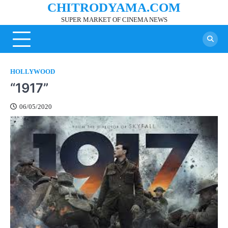
CHITRODYAMA.COM
Skip
to
SUPER MARKET OF CINEMA NEWS
content
HOLLYWOOD
“1917”
06/05/2020