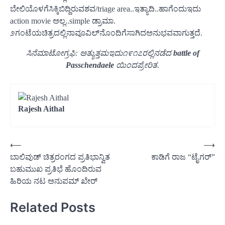
ಬೇಲಿಯೊಳಗೆಸಿಕ್ಕಿಬಿದ್ದಿರುವಶವ/triage area..ಇತ್ಯಾದಿ..ಹಾಗೆಂದುಇದು
action movie ಅಲ್ಲ..simple ಡ್ರಾಮಾ.
೨ಗಂಟೆಯಚಿತ್ರದಲ್ಲಿನಾವೂವಿಲ್‌ನೊಂದಿಗೆಸಾಗಿದಅನುಭವವಾಗುತ್ತದೆ.
ಸಿನೆಮಾಟೋಗ್ರಫಿ: ಅತ್ಯುತ್ತಮಇದು೧೯೧೭ರಲ್ಲಿನಡೆದ
battle of
Passchendaele
ಯಿಂದಪ್ರೇರಿತ.
Rajesh Aithal
Post
⟵
⟶
ಬಾಲಿವುಡ್ ಚಿತ್ರರಂಗದ ಪ್ರತಿಭಾನ್ವಿತ
ಕಾಡಿಗೆ ರಾಜ “ಟೈಗರ್”
navigation
ಬಹುಮುಖ ಪ್ರತಿಭೆ ಹೊಂದಿರುವ
ಹಿರಿಯ ನಟ ಅನುಪಮ್ ಖೇರ್
Related Posts