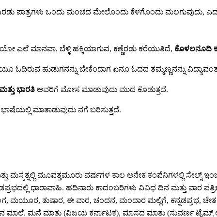
ಜ ಎರಡು ಪಾತ್ರಗಳು ಒಂದು ಮಂಚದ ಮೇಲೊಂದು ಕೆಳಗೊಂದು ಮಲಗುವುದು, ಎದುರೆದು
ದೆಯೋ ಎಲೆ ಮಾನವಾ, ಬೆಳ್ಳಿ ಹಕ್ಕಿಯಾಗುವ, ಕಣ್ಣೆರಡು ಕರೆಯುತಿದೆ,
ಕೊಳಲನೂದಿ ಕುಣಿ
ಿಯೂ ಓದಿರುವ ಹುಡುಗನನ್ನು ಬೇಕೆಂದಾಗ ಏನೂ ಓದದ ತಮ್ಮಣ್ಣನನ್ನು ವಿದ್ಯಾವಂತನ
ಮತ್ತು ಭಾರತಿ
ಅವರಿಗೆ ಮೋಸ ಮಾಡುವುದು ಮುದ ಕೊಡುತ್ತದೆ.
ಾಷೆಯಲ್ಲಿ ಮಾತಾಡುವುದು ನಗೆ ಬರಿಸುತ್ತದೆ.
ಮತ್ತು ಮಸ್ಕತ್ನಲ್ಲಿ ಮೂವತ್ತಮೂರು ವರ್ಷಗಳ ಕಾಲ ಅನೇಕ ಕಂಪೆನಿಗಳಲ್ಲಿ ಸೇಲ್ಸ್ 
ಪ್ರಭದಲ್ಲಿ ಧಾರಾವಾಹಿ. ಹದಿನಾರು ಕಾದಂಬರಿಗಳು ವಿವಿಧ ದಿನ ಮತ್ತು ವಾರ ಪತ್ರಿ
ಯೂರ, ತುಷಾರ, ಈ ವಾರ, ಚಂದನ, ಮಂದಾರ ಮಲ್ಲಿಗೆ, ಕನ್ನಡಪ್ರಭ, ಚೇತನ, ಕನ್ನ
ಲ್ಕು ಲೇಖನ ಮಾಲೆ. ಮನೆ ಮಾತು (ವಿಜಯ ಕರ್ನಾಟಕ), ಮಾಸದ ಮಾತು (ಸುವರ್ಣ ಟ