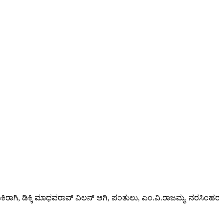
ರಾಗಿ, ಡಿಕ್ಕಿ ಮಾಧವರಾವ್ ವಿಲನ್ ಆಗಿ, ಪಂತುಲು, ಎಂ.ವಿ.ರಾಜಮ್ಮ. ನರಸಿಂಹರಾ