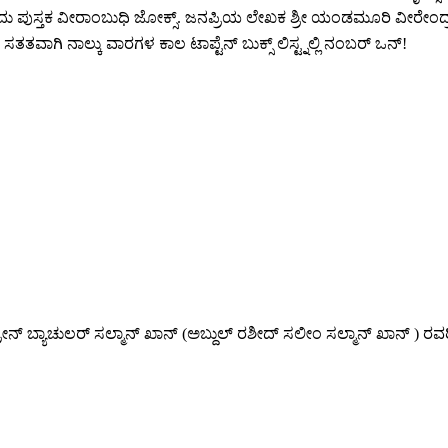
 ಪುಸ್ತಕ ವೀರಾಂಬುಧಿ ಜೋಕ್ಸ್. ಜನಪ್ರಿಯ ಲೇಖಕ ಶ್ರೀ ಯಂಡಮೂರಿ ವೀರೇಂದ್ರನ
ತತವಾಗಿ ನಾಲ್ಕು ವಾರಗಳ ಕಾಲ ಟಾಪ್ಟೆನ್ ಬುಕ್ಸ್ ಲಿಸ್ಟ್ನಲ್ಲಿ ನಂಬರ್ ಒನ್!
ೀನ್ ಬ್ಯಾಚುಲರ್ ಸಲ್ಮಾನ್ ಖಾನ್ (ಅಬ್ದುಲ್ ರಶೀದ್ ಸಲೀಂ ಸಲ್ಮಾನ್ ಖಾನ್ ) ರವರ