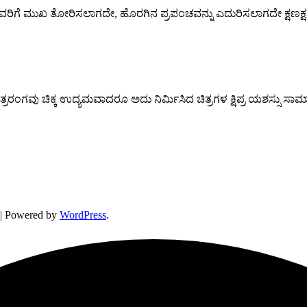
ೆಯವರಿಗೆ ಮುಖ ತೋರಿಸಲಾಗದೇ, ಹೊರಗಿನ ಪ್ರಪಂಚವನ್ನು ಎದುರಿಸಲಾಗದೇ ಕ್
ಂಗವು ಚಿಕ್ಕ ಉದ್ಯಮವಾದರೂ ಅದು ನಿರ್ಮಿಸಿದ ಚಿತ್ರಗಳ ಕ್ಷಿಪ್ರ ಯಶಸ್ಸು ಸಾಮಾನ
| Powered by
WordPress
.