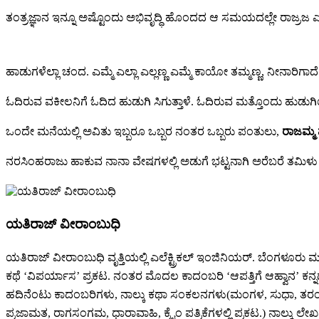
ತಂತ್ರಜ್ಞಾನ ಇನ್ನೂ ಅಷ್ಟೊಂದು ಅಭಿವೃದ್ಧಿ ಹೊಂದದ ಆ ಸಮಯದಲ್ಲೇ ರಾಜ್ರ
ಹಾಡುಗಳೆಲ್ಲಾ ಚಂದ. ಎಮ್ಮೆ ಎಲ್ಲಾ ಎಲ್ಲಣ್ಣ ಎಮ್ಮೆ ಕಾಯೋ ತಮ್ಮಣ್ಣ, ನೀನಾರಿಗಾ
ಓದಿರುವ ವಕೀಲನಿಗೆ ಓದಿದ ಹುಡುಗಿ ಸಿಗುತ್ತಾಳೆ. ಓದಿರುವ ಮತ್ತೊಂದು ಹುಡುಗ
ಒಂದೇ ಮನೆಯಲ್ಲಿ ಅವಿತು ಇಬ್ಬರೂ ಒಬ್ಬರ ನಂತರ ಒಬ್ಬರು ಪಂತುಲು,
ರಾಜಮ್ಮ 
ನರಸಿಂಹರಾಜು ಹಾಕುವ ನಾನಾ ವೇಷಗಳಲ್ಲಿ ಅಡುಗೆ ಭಟ್ಟನಾಗಿ ಅರೆಬರೆ ತಮಿಳು ಭ
ಯತಿರಾಜ್ ವೀರಾಂಬುಧಿ
ಯತಿರಾಜ್ ವೀರಾಂಬುಧಿ ವೃತ್ತಿಯಲ್ಲಿ ಎಲೆಕ್ಟ್ರಿಕಲ್ ಇಂಜಿನಿಯರ್. ಬೆಂಗಳೂರು 
ಕಥೆ ‘ವಿಪರ್ಯಾಸ’ ಪ್ರಕಟ. ನಂತರ ಮೊದಲ ಕಾದಂಬರಿ ‘ಆಪತ್ತಿಗೆ ಆಹ್ವಾನ’ ಕನ್ನಡ
ಹದಿನೆಂಟು ಕಾದಂಬರಿಗಳು, ನಾಲ್ಕು ಕಥಾ ಸಂಕಲನಗಳು(ಮಂಗಳ, ಸುಧಾ, ತರಂಗ, ಮ
ಪ್ರಜಾಮತ, ರಾಗಸಂಗಮ, ಧಾರಾವಾಹಿ, ಕ್ರೈಂ ಪತ್ರಿಕೆಗಳಲ್ಲಿ ಪ್ರಕಟ.) ನಾ