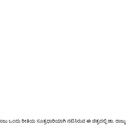
ಜು ಒಂದು ರೀತಿಯ ಸೂತ್ರಧಾರಿಯಾಗಿ ನಟಿಸಿರುವ ಈ ಚಿತ್ರದಲ್ಲಿ ಡಾ. ರಾಜ್ಕು